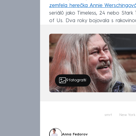
zemřela herečka Annie Werschingov
seriálů jako Timeless, 24 nebo Stark 
of Us. Dva roky bojovala s rakovino
9
fotografií
smrt
New York
Anna Fedorov