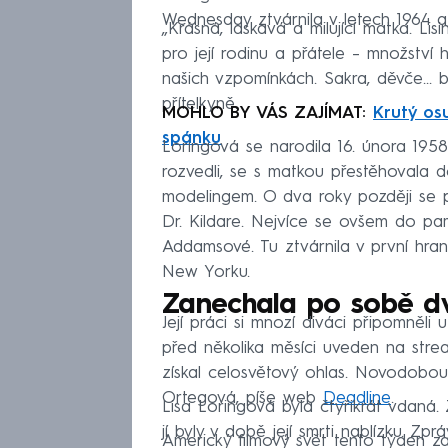
Wednesday ztvárnila v letech 1964 a
„Krásná, laskavá a milující matka. Li
pro její rodinu a přátele – množství
našich vzpomínkách. Sakra, děvče... b
přítelkyně.
MOHLO BY VÁS ZAJÍMAT:
Krutý os
spánku
Loringová se narodila 16. února 1958 
rozvedli, se s matkou přestěhovala 
modelingem. O dva roky později se p
Dr. Kildare. Nejvíce se ovšem do pa
Addamsové. Tu ztvárnila v první hra
New Yorku.
Zanechala po sobě d
Její práci si mnozí diváci připomněli 
před několika měsíci uveden na stre
získal celosvětový ohlas. Novodobo
Ortegová, píše web
Deadline
.
Lisa Loringová byla čtyřikrát vdaná.
jí byly v době její smrti nablízku. Z
Americký filmový svět tento týden za