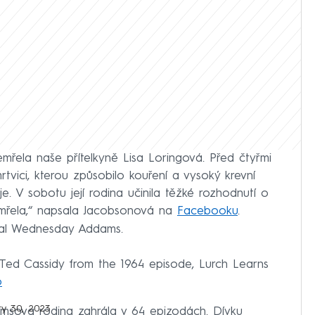
mřela naše přítelkyně Lisa Loringová. Před čtyřmi
vici, kterou způsobilo kouření a vysoký krevní
je. V sobotu její rodina učinila těžké rozhodnutí o
emřela,“ napsala Jacobsonová na
Facebooku
.
inal Wednesday Addams.
Ted Cassidy from the 1964 episode, Lurch Learns
o
ry 30, 2023
damsova rodina zahrála v 64 epizodách. Dívku