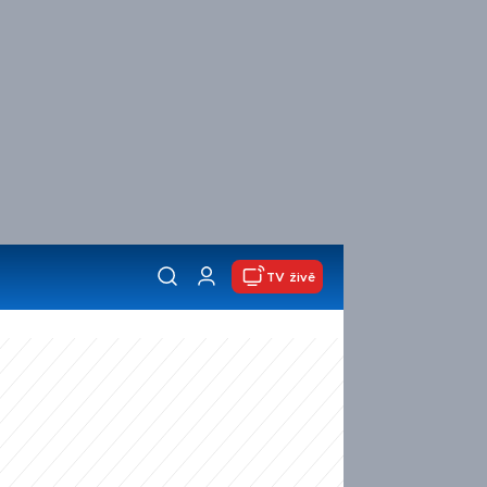
TV živě