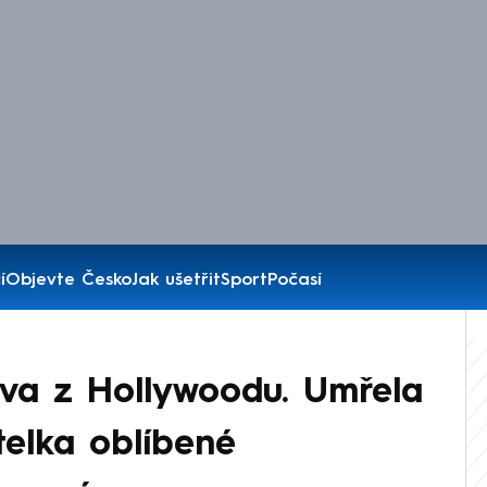
í
Objevte Česko
Jak ušetřit
Sport
Počasí
áva z Hollywoodu. Umřela
telka oblíbené