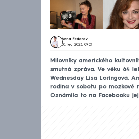
Anna Fedorov
30. led 2023, 09:21
Milovníky amerického kultovn
smutná zpráva. Ve věku 64 le
Wednesday Lisa Loringová. Am
rodina v sobotu po mozkové mr
Oznámila to na Facebooku jej