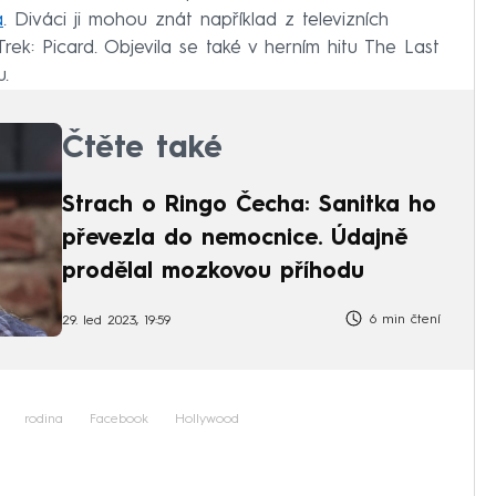
á
. Diváci ji mohou znát například z televizních
Trek: Picard. Objevila se také v herním hitu The Last
u.
Čtěte také
Strach o Ringo Čecha: Sanitka ho
převezla do nemocnice. Údajně
prodělal mozkovou příhodu
6 min čtení
29. led 2023, 19:59
rodina
Facebook
Hollywood