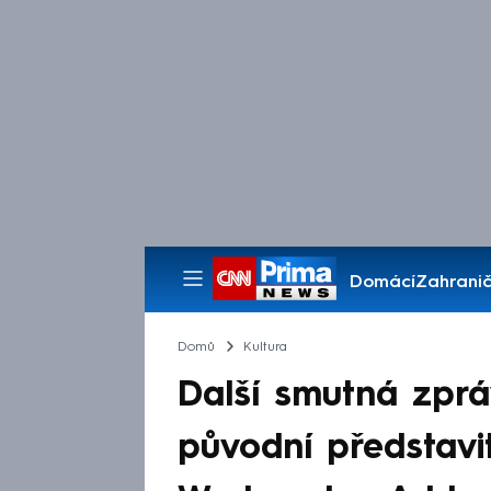
Domácí
Zahranič
Pořady
Domů
Kultura
Další smutná zpr
původní představi