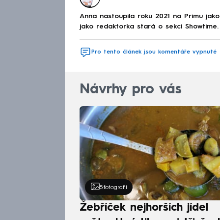
Anna nastoupila roku 2021 na Primu jak
jako redaktorka stará o sekci Showtime.
Pro tento článek jsou komentáře vypnuté
Návrhy pro vás
5
fotografií
Žebříček nejhorších jídel