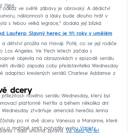
ž 1966.
sin odkaz ve světě zábavy je obrovský. A dědictví
 humoru, náklonnosti a lásky bude dlouho hrát v
yla s tebou velká legrace,“ dodala její blízká
ud Laufera: Slavný herec je tři roky v umělém
a dětství prožila na Havaji. Poté, co se její rodiče
do Los Angeles. Ve třech letech začala s
oprvé objevila na obrazovkách v epizodě seriálu
měti diváků zapsala coby představitelka Wednesday
né adaptaci kreslených seriálů Charlese Addamse z
vě dcery
u příležitosti nového seriálu Wednesday, který byl
amovací platformě Netflix a během několika dní
u Wednesday ztvárňuje americká herečka Jenna
 Zůstaly po ní dvě dcery Vanessa a Marianne, které
právu o matčině smrti potvrdily webu
Variety
.
sáhla i další smutná zpráva.
Ve věku 45 let