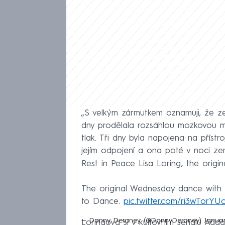
„S velkým zármutkem oznamuji, že ze
dny prodělala rozsáhlou mozkovou mrt
tlak. Tři dny byla napojena na přístro
jejím odpojení a ona poté v noci z
Rest in Peace Lisa Loring, the orig
The original Wednesday dance with 
to Dance.
pic.twitter.com/ri3wTorYU
— Danny Deraney (@DannyDeraney)
Janua
Loringová si v kultovním seriálu Ad