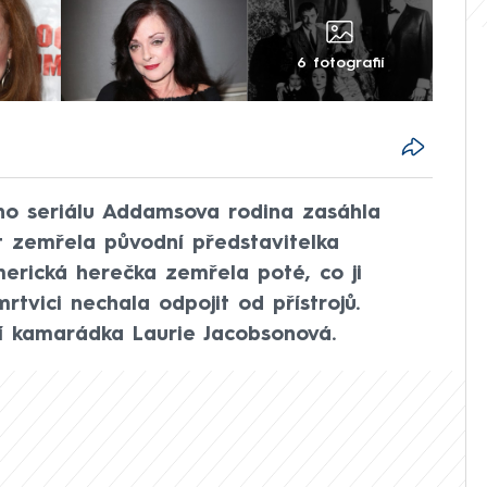
6 fotografií
ího seriálu Addamsova rodina zasáhla
t zemřela původní představitelka
erická herečka zemřela poté, co ji
tvici nechala odpojit od přístrojů.
í kamarádka Laurie Jacobsonová.