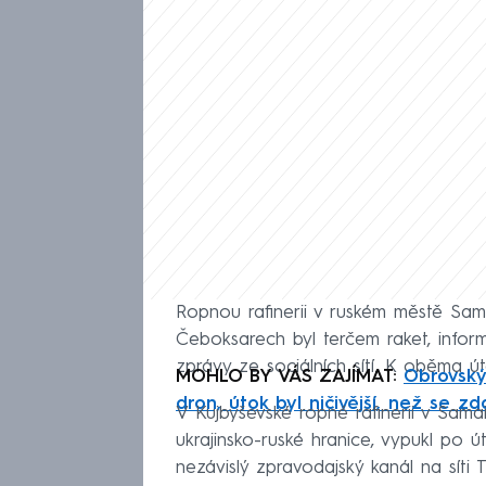
Ropnou rafinerii v ruském městě Sam
Čeboksarech byl terčem raket, info
zprávy ze sociálních sítí. K oběma ú
MOHLO BY VÁS ZAJÍMAT:
Obrovský
dron, útok byl ničivější, než se zd
V Kujbyševské ropné rafinerii v Sama
ukrajinsko-ruské hranice, vypukl po ú
nezávislý zpravodajský kanál na síti