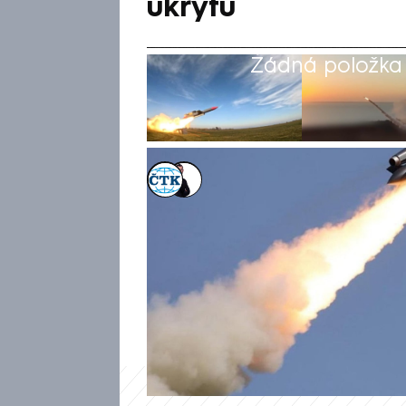
úkrytů
Žádná položka z
ČTK
,
Václav Černý
10. čvn 2026, 08:12
Ukrajinská armáda si připsala 
na středu drony zasáhly ropno
výzkumný a výrobní závod v 
rakety Flamingo. Informují o 
nezávisle ověřit.