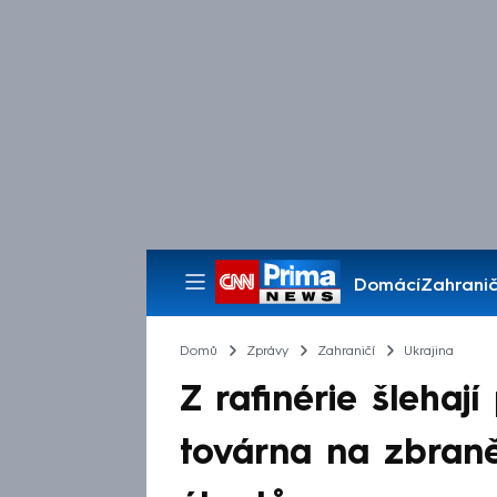
Domácí
Zahranič
Pořady
Domů
Zprávy
Zahraničí
Ukrajina
Z rafinérie šlehají
továrna na zbraně