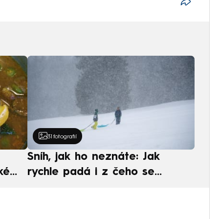
31
fotografií
Sníh, jak ho neznáte: Jak
ké
rychle padá i z čeho se
ská
skládá. A vločky nejsou bílé