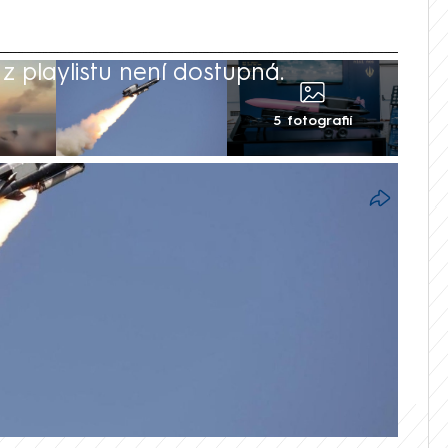
 playlistu není dostupná.
5 fotografií
další úspěšný úder v hloubi Ruska. V noci
u rafinerii v Samaře, k útoku na
Čeboksarech v Čuvašsku pak použila
tom ukrajinská média, zprávy však nelze