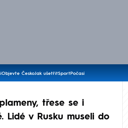
í
Objevte Česko
Jak ušetřit
Sport
Počasí
 plameny, třese se i
. Lidé v Rusku museli do