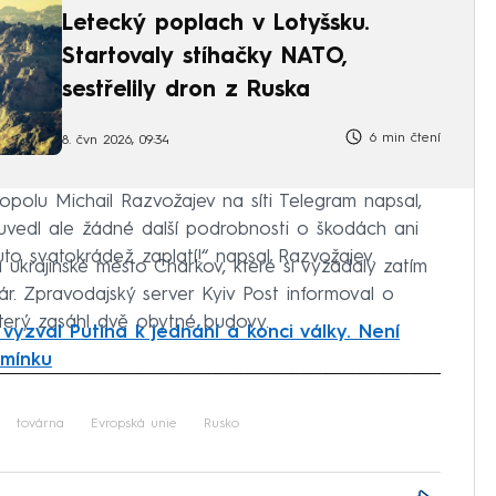
Letecký poplach v Lotyšsku.
Startovaly stíhačky NATO,
sestřelily dron z Ruska
6 min čtení
8. čvn 2026, 09:34
olu Michail Razvožajev na síti Telegram napsal,
uvedl ale žádné další podrobnosti o škodách ani
uto svatokrádež zaplatí!“ napsal Razvožajev.
 ukrajinské město Charkov, které si vyžádaly zatím
. Zpravodajský server Kyiv Post informoval o
erý zasáhl dvě obytné budovy.
 vyzval Putina k jednání a konci války. Není
dmínku
iled to fetch
továrna
Evropská unie
Rusko