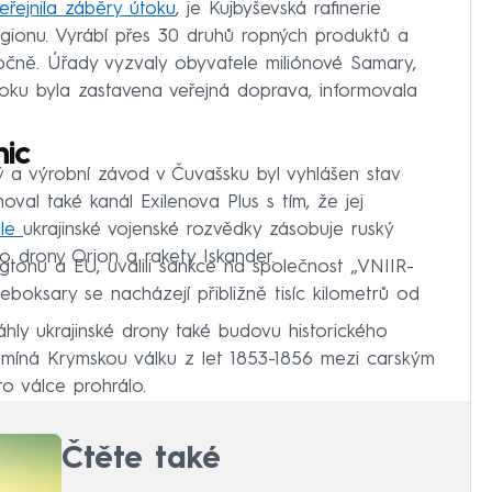
eřejnila záběry útoku
, je Kujbyševská rafinerie
 regionu. Vyrábí přes 30 druhů ropných produktů a
ročně. Úřady vyzvaly obyvatele miliónové Samary,
toku byla zastavena veřejná doprava, informovala
nic
a výrobní závod v Čuvašsku byl vyhlášen stav
val také kanál Exilenova Plus s tím, že jej
dle
ukrajinské vojenské rozvědky zásobuje ruský
ro drony Orion a rakety Iskander.
gtonu a EU, uvalili sankce na společnost „VNIIR-
Čeboksary se nacházejí přibližně tisíc kilometrů od
hly ukrajinské drony také budovu historického
míná Krymskou válku z let 1853-1856 mezi carským
o válce prohrálo.
Čtěte také