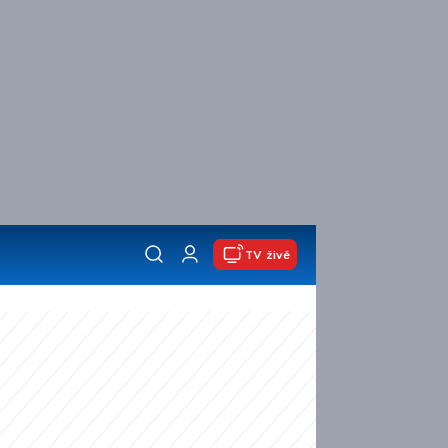
TV živě