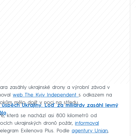
ara zasáhly ukrajinské drony a výrobní závod v
rmoval
web The Kyiv Independent
s odkazem na
tokům mělo dojít v noci na středu.
 úspěch Ukrajiny. Loď za miliardy zasáhl levný
álo
ře, která se nachází asi 800 kilometrů od
tocích ukrajinských dronů požár,
informoval
 Telegram Exilenova Plus. Podle
agentury Unian
,