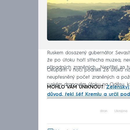
Ruskem dosazený gubernátor Sevastop
že po útoku hoří střecha muzea; ne
případných zraněných. „Nepřítel za t
Okupanti v noci podnikli 26 útoků na
neupřesněný počet zraněných a požár
ruském dronovém útoku na Oděsu, kt
MOHLO VÁM UNIKNOUT:
Zelenskyj
důvod, řekl šéf Kremlu a určil po
Fa
dron
Ukrajina