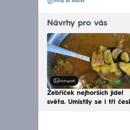
Vstup do diskuze
Návrhy pro vás
5
fotografií
Žebříček nejhorších jídel
světa. Umístily se i tři čes
pokrmy, vévodí skandináv
kuchyně