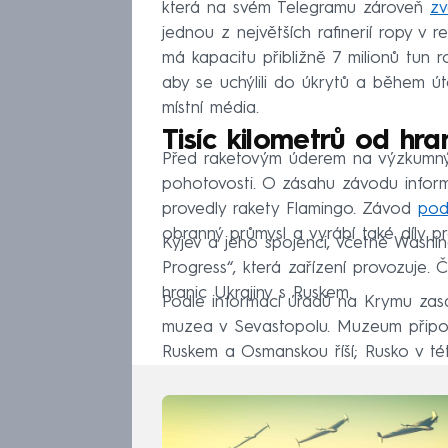
která na svém Telegramu zároveň
zv
jednou z největších rafinerií ropy v
má kapacitu přibližně 7 milionů tun 
aby se uchýlili do úkrytů a během ú
místní média.
Tisíc kilometrů od hra
Před raketovým úderem na výzkumný 
pohotovosti. O zásahu závodu informo
provedly rakety Flamingo. Závod
po
obranný průmysl a vyrábí také díly p
Kyjev a jeho spojenci, včetně Washin
Progress“, která zařízení provozuje. 
hranic Ukrajiny s Ruskem.
Podle informací úřadů na Krymu zasá
muzea v Sevastopolu. Muzeum připo
Ruskem a Osmanskou říší; Rusko v tét