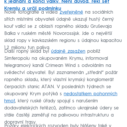
k jednání a konci války. Není důvod, řekl šéf
Kremlu a určil podmínku
Nové fotografie a videa
zveřejněné
na sociálních
sítích místními obyvateli údajně ukazují hustý černý
kouř valící se z oblasti ropného skladu Gruševaja
Balka v ruském městě Novorossijsk. Jde o největší
sklad ropy v kavkazském regionu s údajnou kapacitou
1,2 milionu tun paliva.
Další ropný sklad byl
údajně zasažen
poblíž
Simferopolu na okupovaném Krymu, informoval
telegramový kanál Crimean Wind s odvoláním na
svědectví obyvatel. Byl zaznamenán „střední“ požár
ropného skladu, který vlastní krymský konglomerát
čerpacích stanic ATAN. V posledních týdnech se
okupovaný Krym potýká s
nedostatkem pohonných
hmot
, který ruské úřady spojují s narušením
dodavatelských řetězců, zatímco ukrajinské údery se
stále častěji zaměřují na palivovou infrastrukturu a
dopravní trasy.
Požáry elektrických rozvoden byly hlášeny také v