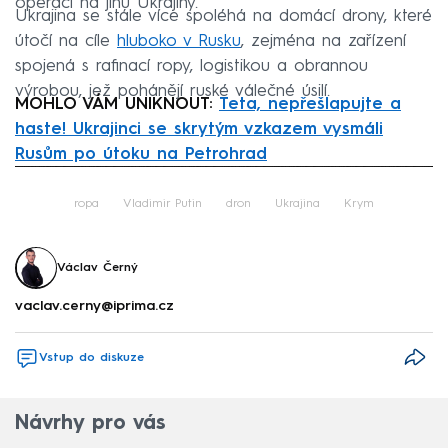
operací na jihu Ukrajiny.
Ukrajina se stále více spoléhá na domácí drony, které
útočí na cíle
hluboko v Rusku
, zejména na zařízení
spojená s rafinací ropy, logistikou a obrannou
výrobou, jež pohánějí ruské válečné úsilí.
MOHLO VÁM UNIKNOUT:
Teta, nepřešlapujte a
haste! Ukrajinci se skrytým vzkazem vysmáli
Rusům po útoku na Petrohrad
Failed to fetch
ropa
Vladimir Putin
dron
Ukrajina
Krym
Václav Černý
vaclav.cerny@iprima.cz
Vstup do diskuze
Návrhy pro vás