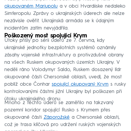
okupovaném Mariupolu
a v obci Hvardiiske nedaleko
Simferopolu. Zprávy o ukrajinských úderech ale nelze
nezávisle ověřit. Ukrajinská armáda se k údajným
incidentům zatím nevyjádřila.
Poškozený most spojující Krym
Útoky přišly po sérii úderů ze 7. června, kdy
ukrajinské jednotky bezpilotních systémů oznámily
zásahy vojenské infrastruktury a protivzdušné obrany
na všech Ruskem okupovaných územích Ukrajiny. V
neděli ráno Volodymyr Saldo, Ruskem dosazený lídr
okupované části Chersonské oblasti, uvedl, že most
poblíž obce Čonhar
spojující okupovaný Krym
s rusky
kontrolovanými částmi jižní Ukrajiny byl poškozen při
útoku ukrajinského dronu.
Mnoho z těchto úderů se zaměřilo na takzvaný
pozemní koridor spojující Rusko s Krymem přes
okupované části
Záporožské
a Chersonské oblasti,
což je trasa klíčová pro udržení ruských vojenských