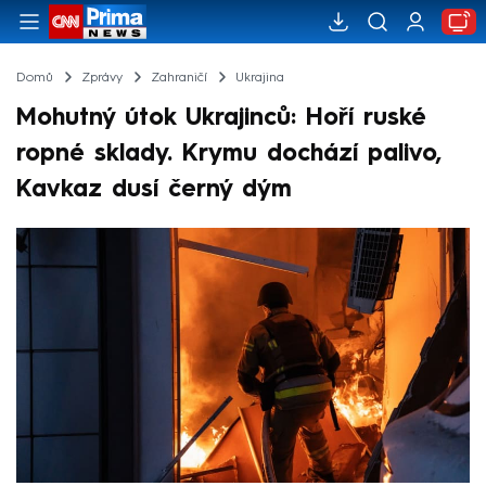
Domů
Zprávy
Zahraničí
Ukrajina
Mohutný útok Ukrajinců: Hoří ruské
ropné sklady. Krymu dochází palivo,
Kavkaz dusí černý dým