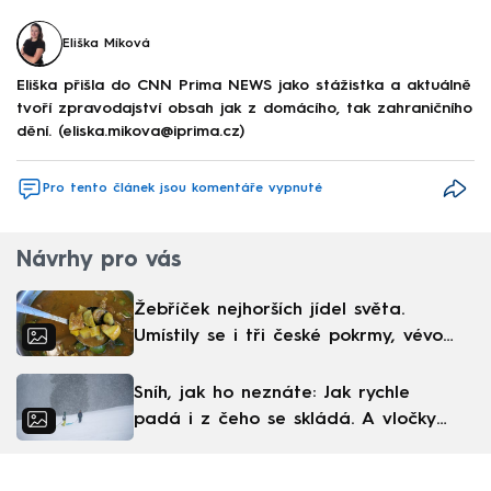
Eliška Míková
Eliška přišla do CNN Prima NEWS jako stážistka a aktuálně
tvoří zpravodajství obsah jak z domácího, tak zahraničního
dění. (eliska.mikova@iprima.cz)
Pro tento článek jsou komentáře vypnuté
Návrhy pro vás
Žebříček nejhorších jídel světa.
Umístily se i tři české pokrmy, vévodí
skandinávská kuchyně
Sníh, jak ho neznáte: Jak rychle
padá i z čeho se skládá. A vločky
nejsou bílé