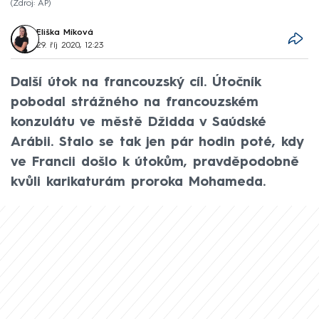
Zdroj: AP
Eliška Míková
29. říj 2020, 12:23
Další útok na francouzský cíl. Útočník
pobodal strážného na francouzském
konzulátu ve městě Džidda v Saúdské
Arábii. Stalo se tak jen pár hodin poté, kdy
ve Francii došlo k útokům, pravděpodobně
kvůli karikaturám proroka Mohameda.