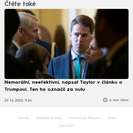
Čtěte také
Nemorální, neefektivní, napsal Taylor v článku o
Trumpovi. Ten ho označil za nulu
6 min čtení
29. říj 2020, 11:24
Francie
Saúdská Arábie
Emmanuel Macron
útoky
konzulát