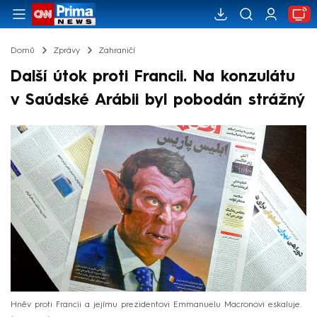
Domů
Zprávy
Zahraničí
Další útok proti Francii. Na konzulátu
v Saúdské Arábii byl pobodán strážný
Hněv proti Francii a jejímu prezidentovi Emmanuelu Macronovi eskaluje.