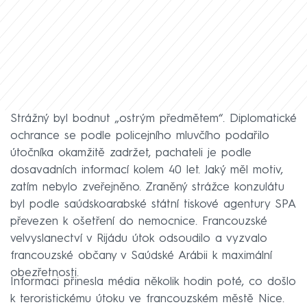
Strážný byl bodnut „ostrým předmětem“. Diplomatické
ochrance se podle policejního mluvčího podařilo
útočníka okamžitě zadržet, pachateli je podle
dosavadních informací kolem 40 let. Jaký měl motiv,
zatím nebylo zveřejněno. Zraněný strážce konzulátu
byl podle saúdskoarabské státní tiskové agentury SPA
převezen k ošetření do nemocnice. Francouzské
velvyslanectví v Rijádu útok odsoudilo a vyzvalo
francouzské občany v Saúdské Arábii k maximální
obezřetnosti.
Informaci přinesla média několik hodin poté, co došlo
k teroristickému útoku ve francouzském městě Nice.