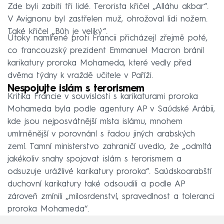
Zde byli zabiti tři lidé. Terorista křičel „Alláhu akbar“.
V Avignonu byl zastřelen muž, ohrožoval lidi nožem.
Také křičel „Bůh je veliký“.
Útoky namířené proti Francii přicházejí zřejmě poté,
co francouzský prezident Emmanuel Macron bránil
karikatury proroka Mohameda, které vedly před
dvěma týdny k vraždě učitele v Paříži.
Nespojujte islám s terorismem
Kritika Francie v souvislosti s karikaturami proroka
Mohameda byla podle agentury AP v Saúdské Arábii,
kde jsou nejposvátnější místa islámu, mnohem
umírněnější v porovnání s řadou jiných arabských
zemí. Tamní ministerstvo zahraničí uvedlo, že „odmítá
jakékoliv snahy spojovat islám s terorismem a
odsuzuje urážlivé karikatury proroka“. Saúdskoarabští
duchovní karikatury také odsoudili a podle AP
zároveň zmínili „milosrdenství, spravedlnost a toleranci
proroka Mohameda“.