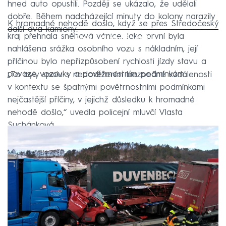
hned auto opustili. Později se ukázalo, že udělali
dobře. Během nadcházející minuty do kolony narazily
K hromadné nehodě došlo, když se přes Středočeský
další dva kamiony.
Failed to fetch
kraj přehnala sněhová vánice. Jako první byla
nahlášena srážka osobního vozu s nákladním, její
příčinou bylo nepřizpůsobení rychlosti jízdy stavu a
povaze vozovky a povětrnostním podmínkám.
„To byly spolu s nedodržením bezpečné vzdálenosti
v kontextu se špatnými povětrnostními podmínkami
nejčastější příčiny, v jejichž důsledku k hromadné
nehodě došlo,“ uvedla policejní mluvčí Vlasta
Suchánková.