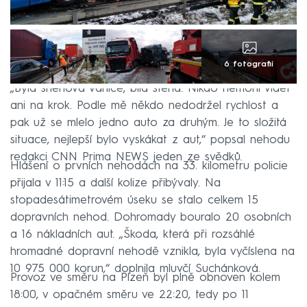
6 fotografií
„Byla sněhová vánice, bílá stěna. Nikdo nemohl vidět
ani na krok. Podle mě někdo nedodržel rychlost a
pak už se mlelo jedno auto za druhým. Je to složitá
situace, nejlepší bylo vyskákat z aut,“ popsal nehodu
redakci CNN Prima NEWS jeden ze svědků.
Hlášení o prvních nehodách na 33. kilometru policie
přijala v 11:15 a další kolize přibývaly. Na
stopadesátimetrovém úseku se stalo celkem 15
dopravních nehod. Dohromady bouralo 20 osobních
a 16 nákladních aut. „Škoda, která při rozsáhlé
hromadné dopravní nehodě vznikla, byla vyčíslena na
10 975 000 korun,“ doplnila mluvčí Suchánková.
Provoz ve směru na Plzeň byl plně obnoven kolem
18:00, v opačném směru ve 22:20, tedy po 11