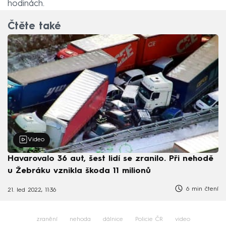
hodinách.
Čtěte také
Video
Havarovalo 36 aut, šest lidí se zranilo. Při nehodě
u Žebráku vznikla škoda 11 milionů
6 min čtení
21. led 2022, 11:36
zranění
nehoda
dálnice
Policie ČR
video