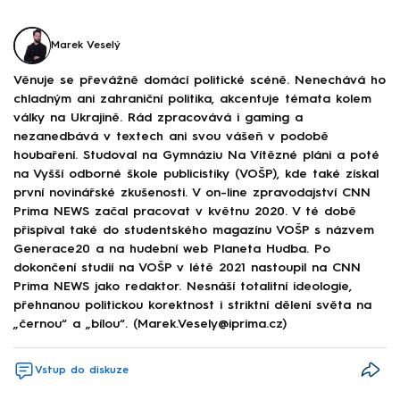
Marek Veselý
Věnuje se převážně domácí politické scéně. Nenechává ho
chladným ani zahraniční politika, akcentuje témata kolem
války na Ukrajině. Rád zpracovává i gaming a
nezanedbává v textech ani svou vášeň v podobě
houbaření. Studoval na Gymnáziu Na Vítězné pláni a poté
na Vyšší odborné škole publicistiky (VOŠP), kde také získal
první novinářské zkušenosti. V on-line zpravodajství CNN
Prima NEWS začal pracovat v květnu 2020. V té době
přispíval také do studentského magazínu VOŠP s názvem
Generace20 a na hudební web Planeta Hudba. Po
dokončení studií na VOŠP v létě 2021 nastoupil na CNN
Prima NEWS jako redaktor. Nesnáší totalitní ideologie,
přehnanou politickou korektnost i striktní dělení světa na
„černou“ a „bílou“. (Marek.Vesely@iprima.cz)
Vstup do diskuze