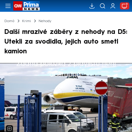
Domů
Krimi
Nehody
Další mrazivé záběry z nehody na D5:
Utekli za svodidla, jejich auto smetl
kamion
Žádná položka z playlistu není
Výběr redakce
dostupná.