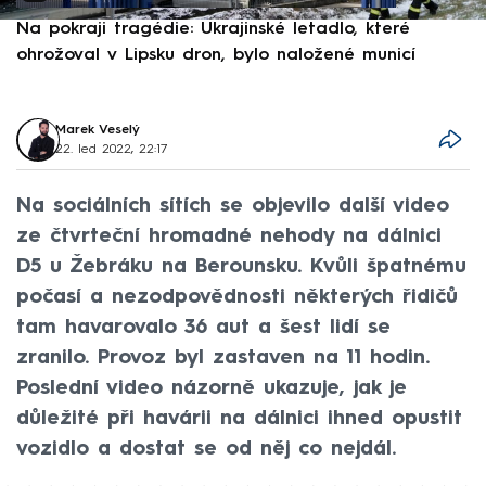
Na pokraji tragédie: Ukrajinské letadlo, které
P
ohrožoval v Lipsku dron, bylo naložené municí
e
Marek Veselý
22. led 2022, 22:17
Na sociálních sítích se objevilo další video
ze čtvrteční hromadné nehody na dálnici
D5 u Žebráku na Berounsku. Kvůli špatnému
počasí a nezodpovědnosti některých řidičů
tam havarovalo 36 aut a šest lidí se
zranilo. Provoz byl zastaven na 11 hodin.
Poslední video názorně ukazuje, jak je
důležité při havárii na dálnici ihned opustit
vozidlo a dostat se od něj co nejdál.