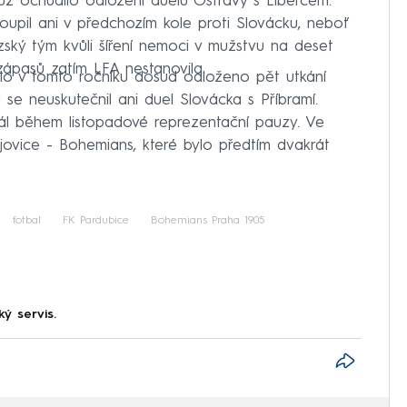
už ochudilo odložení duelu Ostravy s Libercem.
toupil ani v předchozím kole proti Slovácku, neboť
ezský tým kvůli šíření nemoci v mužstvu na deset
zápasů zatím LFA nestanovila.
ylo v tomto ročníku dosud odloženo pět utkání
 se neuskutečnil ani duel Slovácka s Příbramí.
ál během listopadové reprezentační pauzy. Ve
jovice - Bohemians, které bylo předtím dvakrát
fotbal
FK Pardubice
Bohemians Praha 1905
ký servis.