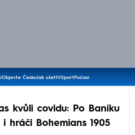
í
Objevte Česko
Jak ušetřit
Sport
Počasí
s kvůli covidu: Po Baníku
 i hráči Bohemians 1905