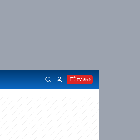
TV živě