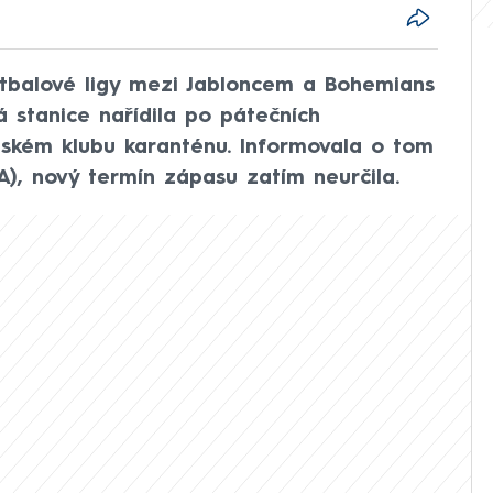
fotbalové ligy mezi Jabloncem a Bohemians
á stanice nařídila po pátečních
žském klubu karanténu. Informovala o tom
A), nový termín zápasu zatím neurčila.