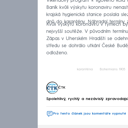
Víkendový program 9. ligového kola 
Baník kvůli výskytu koronaviru nenas
krajská hygienická stanice poslala sl
dnů do karantény. Náhradní termíny 
Kvůli výskytu koronaviru v týmech b
nejvyšší soutěže. V původním termínu
Zápas v Uherském Hradišti se odehr
středu se dohrálo utkání České Budě
odloženo.
karanténa
Bohemians 1905
ČTK
Spolehlivý, rychlý a nezávislý zpravodajs
Pro tento článek jsou komentáře vypnuté