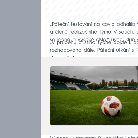
„Páteční testování na covid odhalil
a členů realizačního týmu. V součtu s
se jedná o vysoké číslo,“ uvedl klub
„V průběhu příštího týdne dojde k d
rozhodováno dále. Páteční utkání s P
dodali Bohemians.