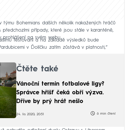
o v týmu Bohemians dalších několik nakažených hráčů
 předchozími případy, které jsou stále v karanténě,
 v prohlášení na svém webu.
alšímu testování a na základě výsledků bude
ardubicemi v Ďolíčku zatím zůstává v platnosti,“
Čtěte také
Vánoční termín fotbalové ligy?
Správce hřišť čeká obří výzva.
Dříve by prý hrát nešlo
6 min čtení
24. lis 2020, 20:51