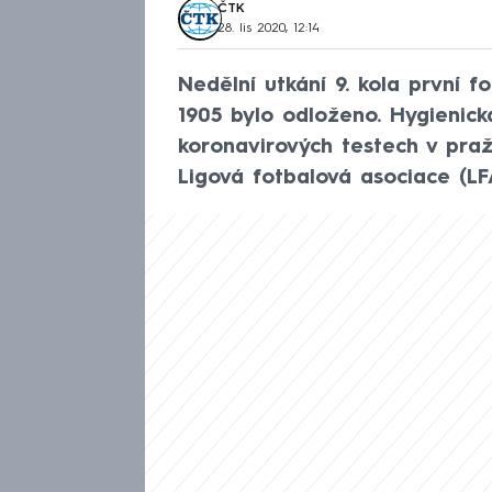
ČTK
28. lis 2020, 12:14
Nedělní utkání 9. kola první 
1905 bylo odloženo. Hygienick
koronavirových testech v pra
Ligová fotbalová asociace (LF