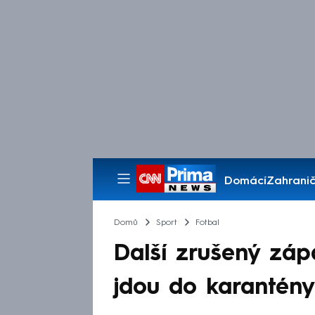
Domácí
Zahranič
Pořady
Domů
Sport
Fotbal
Další zrušený zápa
jdou do karantény