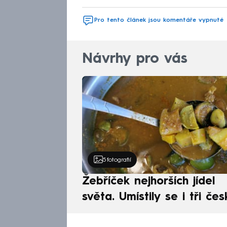
Pro tento článek jsou komentáře vypnuté
Návrhy pro vás
5
fotografií
Žebříček nejhorších jídel
světa. Umístily se i tři čes
pokrmy, vévodí skandináv