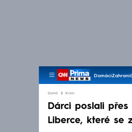
Domácí
Zahranič
Pořady
Domů
Krimi
Dárci poslali přes
Liberce, které se z