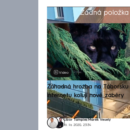
Žádná položka z
Výběr redakce
Video
Záhadná hrozba na Táborsku: 
internetu kolují nové záběry
Libor Tampier
,
Marek Veselý
16. lis 2020, 23:34