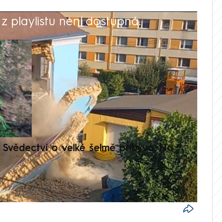
 playlistu není dostupná.
V
Svědectví o velké šelmě přibývá. Na
Setká
je op