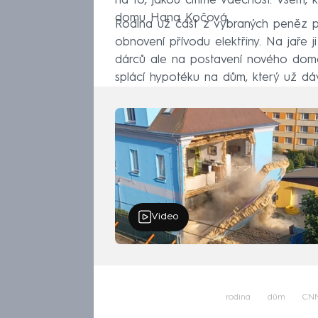
na to, jakou cítíme vděčnost. Všem, kt
domu Hana Kočová.
Rodina už část z vybraných peněz po
obnovení přívodu elektřiny. Na jaře j
dárců ale na postavení nového domov
splácí hypotéku na dům, který už dáv
Video
rodina
dům
CNN