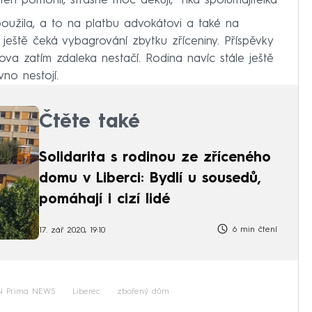
eří pomohli, strašně moc děkuji,“ říká spolumajitelka
užila, a to na platbu advokátovi a také na
i ještě čeká vybagrování zbytku zříceniny. Příspěvky
a zatím zdaleka nestačí. Rodina navíc stále ještě
no nestojí.
Čtěte také
Solidarita s rodinou ze zříceného
domu v Liberci: Bydlí u sousedů,
pomáhají i cizí lidé
6 min čtení
17. zář 2020, 19:10
 Prima NEWS
Liberec
zbořený dům