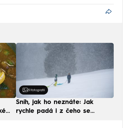
31
fotografií
Sníh, jak ho neznáte: Jak
ké
rychle padá i z čeho se
ská
skládá. A vločky nejsou bílé