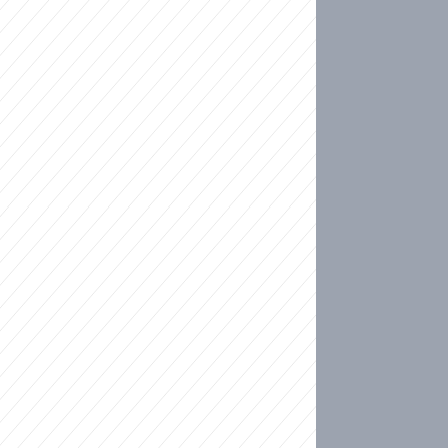
ideo
ní plné slz po 50 letech: Matku donutili dát d
ět spojil test DNA