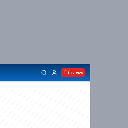
TV živě