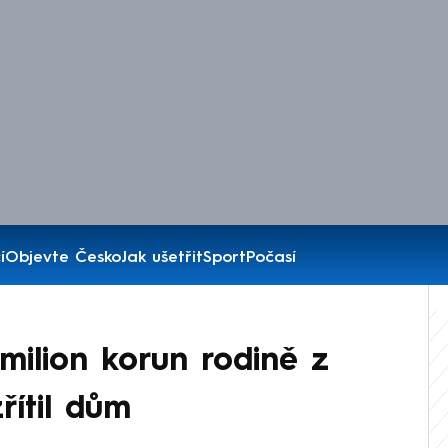
í
Objevte Česko
Jak ušetřit
Sport
Počasí
 milion korun rodině z
řítil dům