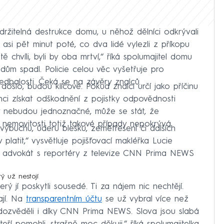
držitelná destrukce domu, u něhož dělníci odkrývali
l asi pět minut poté, co dva lidé vylezli z příkopu
ě chvíli, byli by oba mrtví,“ říká spolumajitel domu
č dům spadl. Policie celou věc vyšetřuje pro
dbalosti. Čeká se na závěry znalců.
šlo, budou klíčové. Pokud znalci určí jako příčinu
ci získat odškodnění z pojistky odpovědnosti
y nebudou jednoznačné, může se stát, že
 nemovitosti totiž takové případy nepokrývá.
buchu, úderu blesku, zemětřesení či dalších
platit,“ vysvětluje pojišťovací makléřka Lucie
eho advokát s reportéry z televize CNN Prima NEWS
ý už nestojí
rý jí poskytli sousedé. Ti za nájem nic nechtějí.
ají. Na
transparentním účtu
se už vybral více než
 dozvěděli i díky CNN Prima NEWS. Slova jsou slabá