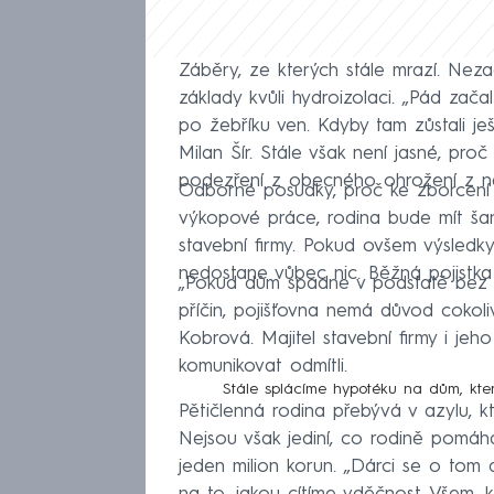
Záběry, ze kterých stále mrazí. Neza
základy kvůli hydroizolaci. „Pád zača
po žebříku ven. Kdyby tam zůstali ješt
Milan Šír. Stále však není jasné, pro
podezření z obecného ohrožení z ne
Odborné posudky, proč ke zborcení do
výkopové práce, rodina bude mít šan
stavební firmy. Pokud ovšem výsledk
nedostane vůbec nic. Běžná pojistka
„Pokud dům spadne v podstatě bez vý
příčin, pojišťovna nemá důvod cokoliv 
Kobrová. Majitel stavební firmy i j
komunikovat odmítli.
Stále splácíme hypotéku na dům, kter
Pětičlenná rodina přebývá v azylu, kte
Nejsou však jediní, co rodině pomáh
jeden milion korun. „Dárci se o tom