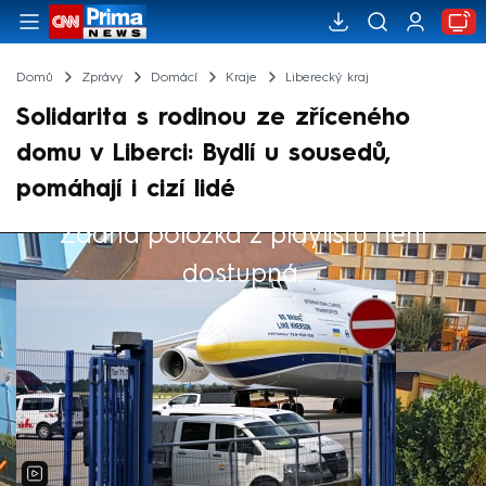
Domů
Zprávy
Domácí
Kraje
Liberecký kraj
Solidarita s rodinou ze zříceného
domu v Liberci: Bydlí u sousedů,
pomáhají i cizí lidé
Žádná položka z playlistu není
Výběr redakce
dostupná.