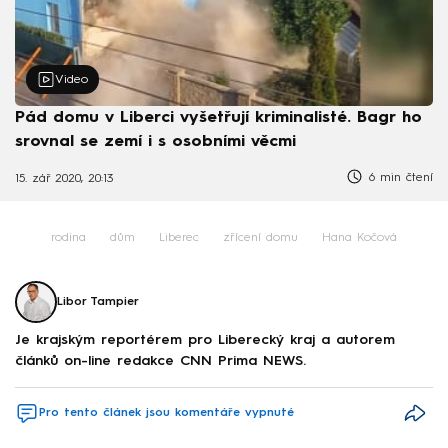
Video
Pád domu v Liberci vyšetřují kriminalisté. Bagr ho
srovnal se zemí i s osobními věcmi
6 min čtení
15. zář 2020, 20:13
rodina
dům
Liberec
zřícení domu
Hana Kočová
Libor Tampier
Je krajským reportérem pro Liberecký kraj a autorem
článků on-line redakce CNN Prima NEWS.
Pro tento článek jsou komentáře vypnuté