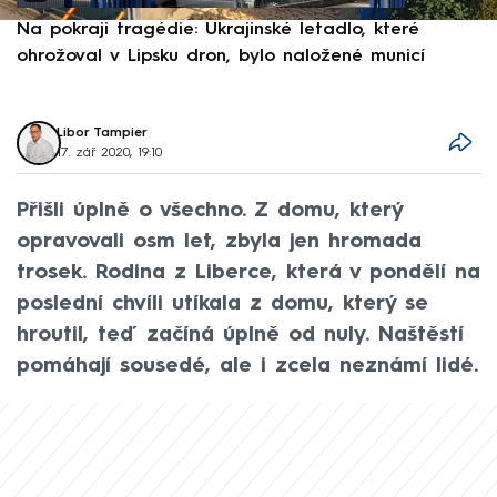
Na pokraji tragédie: Ukrajinské letadlo, které
P
ohrožoval v Lipsku dron, bylo naložené municí
e
Libor Tampier
17. zář 2020, 19:10
Přišli úplně o všechno. Z domu, který
opravovali osm let, zbyla jen hromada
trosek. Rodina z Liberce, která v pondělí na
poslední chvíli utíkala z domu, který se
hroutil, teď začíná úplně od nuly. Naštěstí
pomáhají sousedé, ale i zcela neznámí lidé.