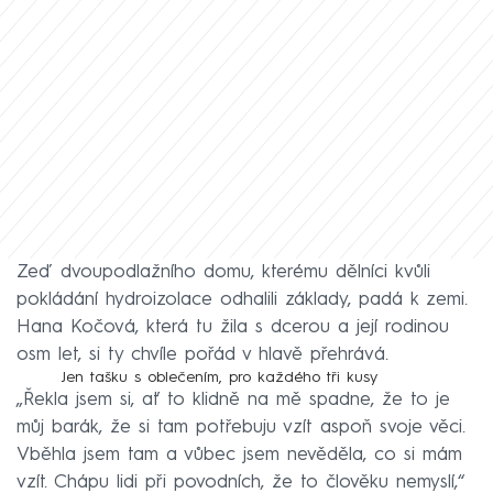
Zeď dvoupodlažního domu, kterému dělníci kvůli
pokládání hydroizolace odhalili základy, padá k zemi.
Hana Kočová, která tu žila s dcerou a její rodinou
osm let, si ty chvíle pořád v hlavě přehrává.
Jen tašku s oblečením, pro každého tři kusy
„Řekla jsem si, ať to klidně na mě spadne, že to je
můj barák, že si tam potřebuju vzít aspoň svoje věci.
Vběhla jsem tam a vůbec jsem nevěděla, co si mám
vzít. Chápu lidi při povodních, že to člověku nemyslí,“