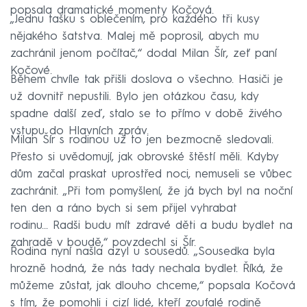
popsala dramatické momenty Kočová.
„Jednu tašku s oblečením, pro každého tři kusy
nějakého šatstva. Malej mě poprosil, abych mu
zachránil jenom počítač,“ dodal Milan Šír, zeť paní
Kočové.
Během chvíle tak přišli doslova o všechno. Hasiči je
už dovnitř nepustili. Bylo jen otázkou času, kdy
spadne další zeď, stalo se to přímo v době živého
vstupu do Hlavních zpráv.
Milan Šír s rodinou už to jen bezmocně sledovali.
Přesto si uvědomují, jak obrovské štěstí měli. Kdyby
dům začal praskat uprostřed noci, nemuseli se vůbec
zachránit. „Při tom pomyšlení, že já bych byl na noční
ten den a ráno bych si sem přijel vyhrabat
rodinu… Radši budu mít zdravé děti a budu bydlet na
zahradě v boudě,“ povzdechl si Šír.
Rodina nyní našla azyl u sousedů. „Sousedka byla
hrozně hodná, že nás tady nechala bydlet. Říká, že
můžeme zůstat, jak dlouho chceme,“ popsala Kočová
s tím, že pomohli i cizí lidé, kteří zoufalé rodině