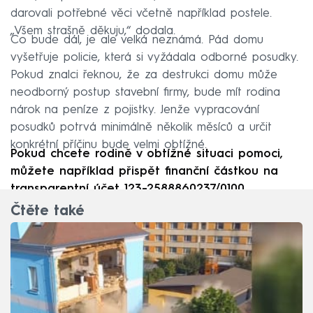
darovali potřebné věci včetně například postele.
„Všem strašně děkuju,“ dodala.
Co bude dál, je ale velká neznámá. Pád domu
vyšetřuje policie, která si vyžádala odborné posudky.
Pokud znalci řeknou, že za destrukci domu může
neodborný postup stavební firmy, bude mít rodina
nárok na peníze z pojistky. Jenže vypracování
posudků potrvá minimálně několik měsíců a určit
konkrétní příčinu bude velmi obtížné.
Pokud chcete rodině v obtížné situaci pomoci,
můžete například přispět finanční částkou na
transparentní účet 123-2588860237/0100.
Čtěte také