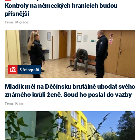
Kontroly na německých hranicích budou
přísnější
Téma: Migrace
5 fotografií
Mladík měl na Děčínsku brutálně ubodat svého
známého kvůli ženě. Soud ho poslal do vazby
Téma: Krimi