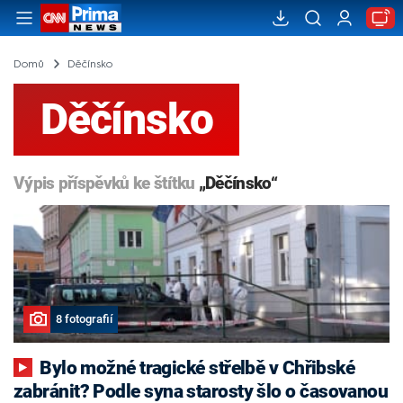
Domů
Děčínsko
Děčínsko
Výpis příspěvků ke štítku
„Děčínsko“
8 fotografií
Bylo možné tragické střelbě v Chřibské
zabránit? Podle syna starosty šlo o časovanou