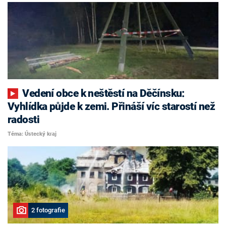
Vedení obce k neštěstí na Děčínsku:
Vyhlídka půjde k zemi. Přináší víc starostí než
radosti
Téma: Ústecký kraj
2 fotografie