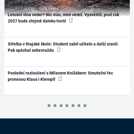
Letošní vlna veder? Nic moc, míní vědci. Vysvětlili, proč rok
2027 bude zřejmě daleko horší
Střelba v thajské škole: Student zabil učitele a další zranil.
Pak spáchal sebevraždu
Poslední rozloučení s Milanem Knížákem: Smuteční řec
pronesou Klaus i Klempíř