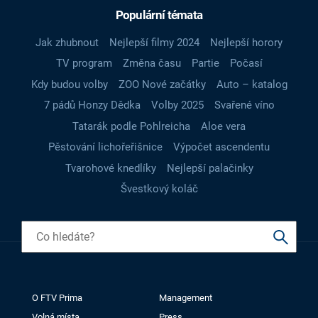
Populární témata
Jak zhubnout
Nejlepší filmy 2024
Nejlepší horory
TV program
Změna času
Partie
Počasí
Kdy budou volby
ZOO Nové začátky
Auto – katalog
7 pádů Honzy Dědka
Volby 2025
Svařené víno
Tatarák podle Pohlreicha
Aloe vera
Pěstování lichořeřišnice
Výpočet ascendentu
Tvarohové knedlíky
Nejlepší palačinky
Švestkový koláč
O FTV Prima
Management
Volná místa
Press