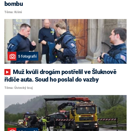
bombu
Téma: Krimi
5 fotografií
Muž kvůli drogám postřelil ve Šluknově
řidiče auta. Soud ho poslal do vazby
Téma: Ústecký kraj