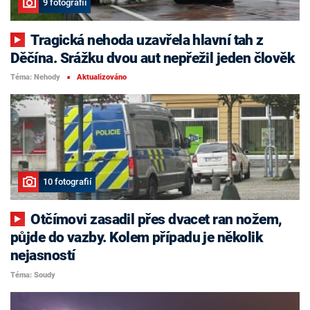
9 fotografií
Tragická nehoda uzavřela hlavní tah z
Děčína. Srážku dvou aut nepřežil jeden člověk
Téma: Nehody
Aktualizováno
■
10 fotografií
Otčímovi zasadil přes dvacet ran nožem,
půjde do vazby. Kolem případu je několik
nejasností
Téma: Soudy