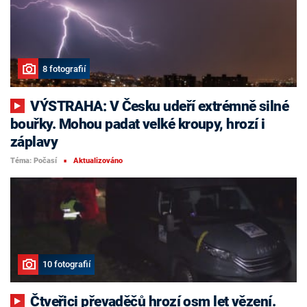
8 fotografií
VÝSTRAHA: V Česku udeří extrémně silné
bouřky. Mohou padat velké kroupy, hrozí i
záplavy
Téma: Počasí
Aktualizováno
■
10 fotografií
Čtveřici převaděčů hrozí osm let vězení.