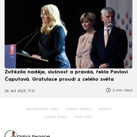
Zvítězila naděje, slušnost a pravda, řekla Pavlovi
Čaputová. Gratulace proudí z celého světa
6 min čtení
28. led 2023, 17:21
prezidentské volby
mobilní telefon
politika
Andrej Babiš
hnutí ANO
Oldřich Plecháček