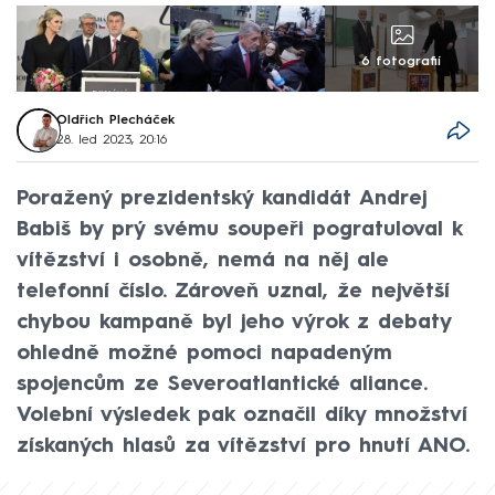
6 fotografií
Oldřich Plecháček
28. led 2023, 20:16
Poražený prezidentský kandidát Andrej
Babiš by prý svému soupeři pogratuloval k
vítězství i osobně, nemá na něj ale
telefonní číslo. Zároveň uznal, že největší
chybou kampaně byl jeho výrok z debaty
ohledně možné pomoci napadeným
spojencům ze Severoatlantické aliance.
Volební výsledek pak označil díky množství
získaných hlasů za vítězství pro hnutí ANO.