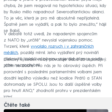
chyba, že jsem reagoval na hypotetickou situaci, kdy
by Rusko mělo napadnout Severoatlantickou alianci.
To je věc, která je pro mě absolutně nepřijatelná.
Špatně jsem se vyjádřil, a pak to bylo zneužito,“ hájil
se Babiš.
V debatě totiž uvedl, že napadeným spojencům
z NATO by „určitě“ nevyslal vojenskou pomoc.
Tvrzení, které
vyvolalo rozruch i v zahraničních
médiích
, později mírnil. Jeho vyjádření prý novináři
překroutili, kolektivní obranu vojenské aliance podle
Celkový výsledek volby považuje Babiš za uspokojivý.
sebe nezpochybnil.
„Cítím se dobře. Pro nás je to obrovský úspěch. Při
porovnání s posledními parlamentními volbami jsem
dosáhl lepšího výsledku než koalice Pirátů a STAN
dohromady se SPOLU. Jsou to další úspěšné volby
pro hnutí ANO,“ zhodnotil prohru v prezidentském
klání.
Čtěte také