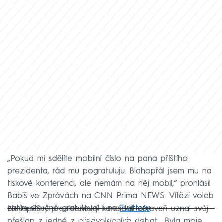
„Pokud mi sdělíte mobilní číslo na pana příštího
prezidenta, rád mu pogratuluju. Blahopřál jsem mu na
tiskové konferenci, ale nemám na něj mobil,“ prohlásil
Babiš ve Zprávách na CNN Prima NEWS. Vítězi voleb
zatím stručně gratuloval i na
Twitteru
.
Neúspěšný prezidentský kandidát zároveň uznal svůj
Failed to fetch
přešlap z jedné z předvolebních debat. „Byla moje