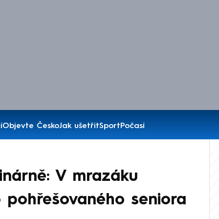
í
Objevte Česko
Jak ušetřit
Sport
Počasí
inárně: V mrazáku
ělo pohřešovaného seniora