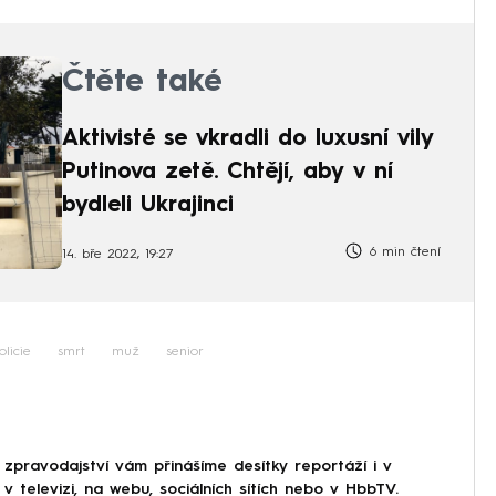
Čtěte také
Aktivisté se vkradli do luxusní vily
Putinova zetě. Chtějí, aby v ní
bydleli Ukrajinci
6 min čtení
14. bře 2022, 19:27
olicie
smrt
muž
senior
 zpravodajství vám přinášíme desítky reportáží i v
 televizi, na webu, sociálních sítích nebo v HbbTV.