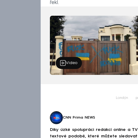
řekl.
Video
Londýn
p
CNN Prima NEWS
Díky úzké spolupráci redakcí online a TV
textové podobě, které můžete sledovat v