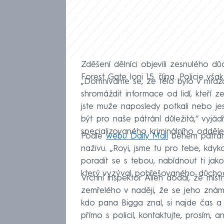
Zděšení dělníci objevili zesnulého d
Forest Gate loni 15. října. Policie vš
„Domníváme se, že tělo bylo v mraz
shromáždit informace od lidí, kteří 
jste muže naposledy potkali nebo jes
být pro naše pátrání důležitá,“ vyjádř
specializovaného kriminálního oddělen
Podle
webu Daily Mail
během pátrání 
naživu. „Royi, jsme tu pro tebe, kdy
poradit se s tebou, nabídnout ti jako
který vyzýval pohřešovaného důchod
Vrchní inspektor Allen dodal, že míst
zemřelého v naději, že se jeho známí
kdo pana Bigga znal, si najde čas a 
přímo s policií, kontaktujte, prosím, 