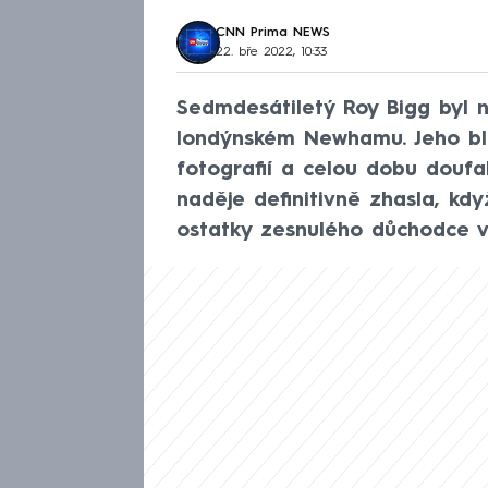
CNN Prima NEWS
22. bře 2022, 10:33
Sedmdesátiletý Roy Bigg byl 
londýnském Newhamu. Jeho blíz
fotografií a celou dobu doufal
naděje definitivně zhasla, když
ostatky zesnulého důchodce v