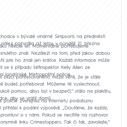
ůchodce v bývalé vinárně Simpson's na předměstí
ak nález potvrdila až letos v pondělí 21. března.
áku několik let. Momentálně potřebujeme
zesnulého znali. Nezáleží na tom, před jakou dobou
tli jste ho znali jen krátce. Každá informace může
il se k případu šéfinspektor Kelly Allen ze
í londýnské Metropolitní policie.
blízcí pohřešovaného muže věřili, že je stále
koli budeš potřebovat. Můžeme tě vyslechnout,
ukoli pomoc, abys byl v bezpečí,“ stálo na plakátu,
ce, aby se vrátil domů.
ní policie zveřejnila na internetu podobiznu
 přihlásí k podání výpovědi. „Doufáme, že každý,
promluví si s námi. Pokud se necítíte na rozhovor
anonymně linku Crimestoppers. Tak či tak, zavolejte,“