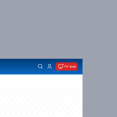
TV živě