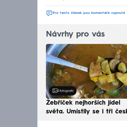
Pro tento článek jsou komentáře vypnuté
Návrhy pro vás
5
fotografií
Žebříček nejhorších jídel
světa. Umístily se i tři čes
pokrmy, vévodí skandináv