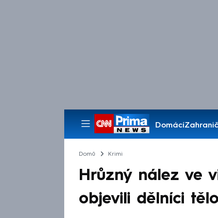
Domácí
Zahranič
Pořady
Domů
Krimi
Hrůzný nález ve v
objevili dělníci t