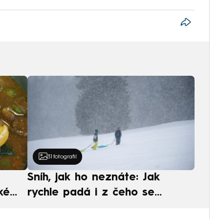
31
fotografií
Sníh, jak ho neznáte: Jak
ké
rychle padá i z čeho se
ská
skládá. A vločky nejsou bílé