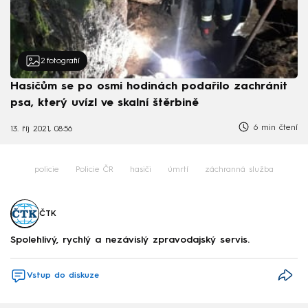
2
fotografií
Hasičům se po osmi hodinách podařilo zachránit
psa, který uvízl ve skalní štěrbině
6 min čtení
13. říj 2021, 08:56
policie
Policie ČR
hasiči
úmrtí
záchranná služba
ČTK
Spolehlivý, rychlý a nezávislý zpravodajský servis.
Vstup do diskuze