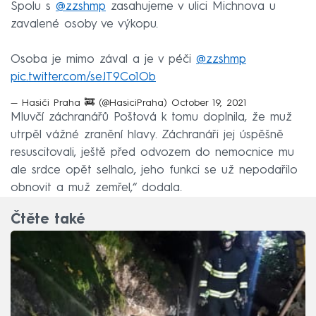
Spolu s
@zzshmp
zasahujeme v ulici Michnova u
zavalené osoby ve výkopu.
Osoba je mimo zával a je v péči
@zzshmp
pic.twitter.com/seJT9Co1Ob
— Hasiči Praha 🚒 (@HasiciPraha)
October 19, 2021
Mluvčí záchranářů Poštová k tomu doplnila, že muž
utrpěl vážné zranění hlavy. Záchranáři jej úspěšně
resuscitovali, ještě před odvozem do nemocnice mu
ale srdce opět selhalo, jeho funkci se už nepodařilo
obnovit a muž zemřel,“ dodala.
Čtěte také