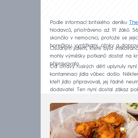
Podle informací britského deníku
The
hlodavců, přiotráveno až 91 žáků. 5
skončilo v nemocnici, protože se jejic
horečkou, vyrážkami, otoky a doprov
Osudným jídlem, které bylo infikováno,
mohly výměšky potkanů dostat na krá
připravovalo.
Od otravy ruských dětí uplynuly nyní
kontaminaci jídla vůbec došlo. Někte
kteří jídlo připravovali, jej řádně neu
dodavatel. Ten nyní dostal zákaz po