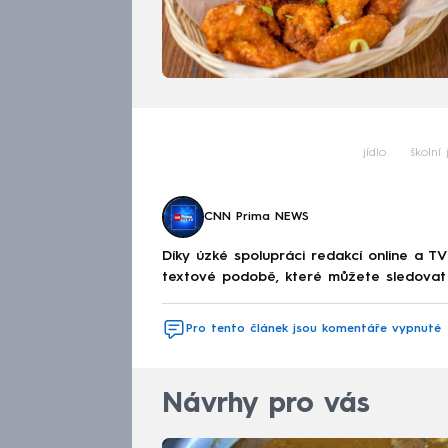
jídlo
školní 
CNN Prima NEWS
Díky úzké spolupráci redakcí online a TV
textové podobě, které můžete sledovat v
Pro tento článek jsou komentáře vypnuté
Návrhy pro vás