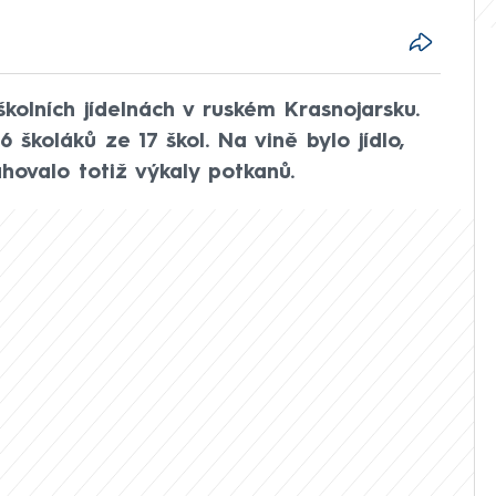
 školních jídelnách v ruském Krasnojarsku.
 školáků ze 17 škol. Na vině bylo jídlo,
ahovalo totiž výkaly potkanů.