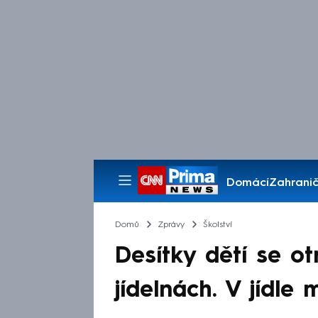
Domácí
Zahranič
Pořady
Domů
Zprávy
Školství
Desítky dětí se ot
jídelnách. V jídle