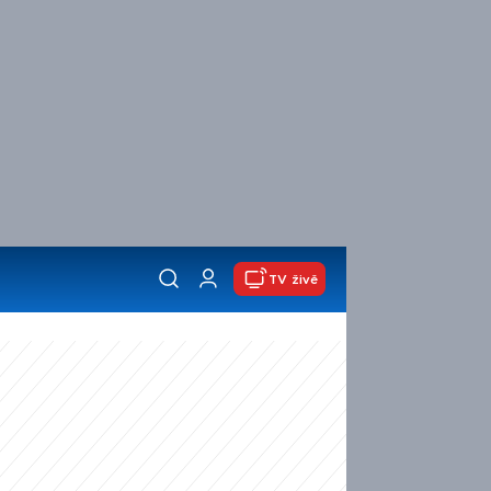
TV živě