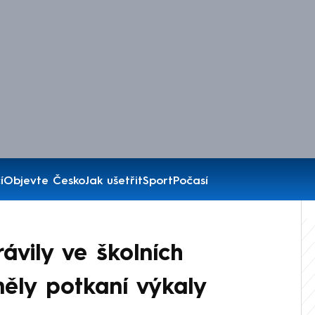
í
Objevte Česko
Jak ušetřit
Sport
Počasí
rávily ve školních
 měly potkaní výkaly