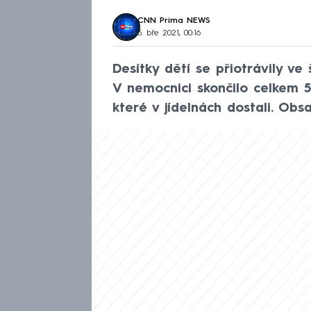
CNN Prima NEWS
5. bře 2021, 00:16
Desítky dětí se přiotrávily ve
V nemocnici skončilo celkem 56
které v jídelnách dostali. Obs