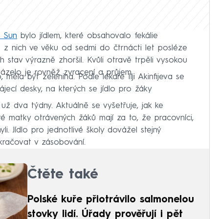
 Sun
bylo jídlem, které obsahovalo fekálie
6 z nich ve věku od sedmi do čtrnácti let posléze
h stav výrazně zhoršil. Kvůli otravě trpěli vysokou
ázelo je rovněž zvracení a průjem.
 měla být zelenina. Podle lékaře Ilji Akinfijeva se
jecí desky, na kterých se jídlo pro žáky
 už dva týdny. Aktuálně se vyšetřuje, jak ke
ré matky otrávených žáků mají za to, že pracovníci,
myli. Jídlo pro jednotlivé školy dovážel stejný
kračovat v zásobování.
Čtěte také
Polské kuře přiotrávilo salmonelou
stovky lidí. Úřady prověřují i pět