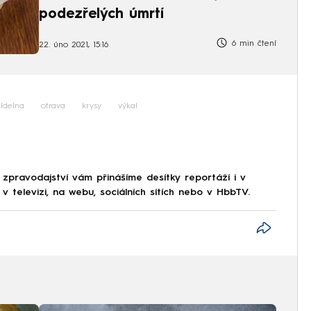
podezřelých úmrtí
6 min čtení
22. úno 2021, 15:16
jídelna
otrava
krysy
výkal
 zpravodajství vám přinášíme desítky reportáží i v
 televizi, na webu, sociálních sítích nebo v HbbTV.