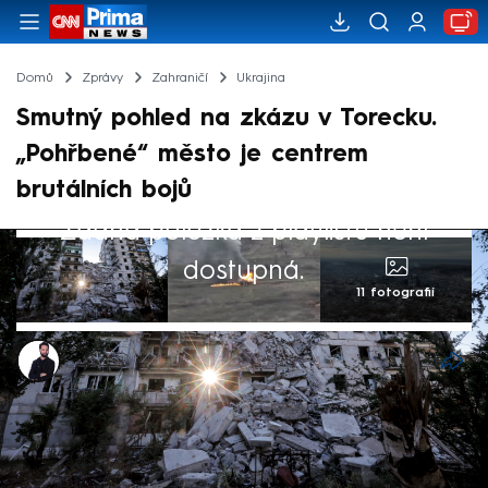
Domů
Zprávy
Zahraničí
Ukrajina
Smutný pohled na zkázu v Torecku.
„Pohřbené“ město je centrem
brutálních bojů
Žádná položka z playlistu není
dostupná.
11 fotografií
Marek Veselý
12. úno 2025, 05:15
Ukrajinští představitelé i novináři zveřejnili
nové záběry z Torecku, které mají