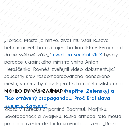
„Toreck. Město je mrtvé, život mu vzali Rusové
během největšího ozbrojeného konfliktu v Evropě od
druhé světové války,“
uvedl na sociální síti X
bývalý
poradce ukrajinského ministra vnitra Anton
Heraščenko. Rovněž zveřejnil video dokumentující
současný stav rozbombardovaného doněckého
města, v němž by člověk jen těžko našel civilistu nebo
budovu, která není poničená.
MOHLO BY VÁS ZAJÍMAT:
Nepřítel Zelenskyj a
Fico otrávený propagandou. Proč Bratislava
bojuje s Kyjevem?
Zkáza v Torecku připomíná Bachmut, Marjinku,
Severodoněck či Avdijivku. Ruská armáda tato města
před obsazením de facto srovnala se zemí. „Rusko