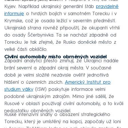
Kyjev. Například ukrajinský generální štáb
pravidelně
informuje
o tvrdých bojích v samotném Torecku i v
Krymske, což je osada ležící v severním předměstí.
Ukrajinská strana rovněž připouští, že okupanti vtrhli
do osady Ščerbynivka. Ta se nachází západně od
Torecku. Je tak zřejmé, že Rusko doněcké město z
velké části obklíčilo.
Civilní automobily místo obrněných vozidel
Západní analytici přesto zmiňují, že Ukrajinci nadále
brání severní a západní okraj města. V současné
době je velmi složité nezávisle ověřit jednotlivá
hlášení o územních ziscích.
Americký Institut pro
studium války
(ISW) poskytuje informace velmi
podobné ukrajinským zdrojům. Mimo jiné sdělil, že
Rusové v oblasti používají civilní automobily, a to kvůli
nedostatku obrněných vozidel.
Ruské intenzivní snahy o obsazení strategického
Torecku, který je umístěný na kopci, započaly už loni