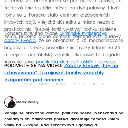
v červnu. Začátkem ledna se pak objevila zpráva, že
frontová linie rozdělila město na dvě poloviny. I kvůli
tomu se z Torecku stalo centrum každodenních
krvavých bojů, v jejichž důsledku z města nezbylo
prakticky nic. Rusové totiž využívají taktiku spálené
Koncem minulého týdne
ukrajinské ministerstvo
země, přičemž cíleně demolují zejména vyšší budovy.
obrany uvedlo
, že se obráncům z 28. mechanizované
brigády u Torecku povedlo zničit ruský letoun Su-25
a zřejmě i nepřátelský vrtulník. Ukrajinská 12. brigáda
Azov se zase
pochlubila demolicí ruského konvoje
.
PODÍVEJTE SE NA VIDEO:
Záběry krvavé „hry na
schovávanou“. Ukrajinské bomby vybuchly
okupantům pod nohama
Failed to fetch
válka
letoun
město
Ukrajina
vrtulník
Marek Veselý
Věnuje se převážně domácí politické scéně. Nenechává ho
chladným ani zahraniční politika, akcentuje témata kolem
války na Ukrajině. Rád zpracovává i gaming a