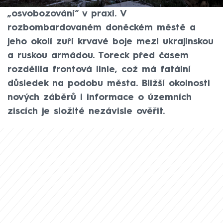
demonstrovat, jak vypadá ruské
„osvobozování“ v praxi. V
rozbombardovaném doněckém městě a
jeho okolí zuří krvavé boje mezi ukrajinskou
a ruskou armádou. Toreck před časem
rozdělila frontová linie, což má fatální
důsledek na podobu města. Bližší okolnosti
nových záběrů i informace o územních
ziscích je složité nezávisle ověřit.