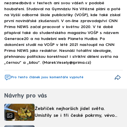
nezanedbává v textech ani svou vášeň v podobě
houbaření. Studoval na Gymnáziu Na Vítězné pláni a poté
na Vyšší odborné škole publicistiky (VOŠP), kde také získal
první novinářské zkušenosti. V on-line zpravodajství CNN
Prima NEWS začal pracovat v květnu 2020. V té době
přispíval také do studentského magazínu VOŠP s názvem
Generace20 a na hudební web Planeta Hudba. Po
dokončení studií na VOŠP v létě 2021 nastoupil na CNN
Prima NEWS jako redaktor. Nesnáší totalitní ideologie,
přehnanou politickou korektnost i striktní dělení světa na
„černou“ a „bílou“. (Marek.Vesely@iprima.cz)
Pro tento článek jsou komentáře vypnuté
Návrhy pro vás
Žebříček nejhorších jídel světa.
Umístily se i tři české pokrmy, vévodí
skandinávská kuchyně