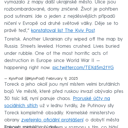
vymazalo z mapy další ukrajinské město. Ulice jsou
rozbombardované, domy zničené. Život je pohřben
pod sutinami. Jde o jeden z nejděsivějších případů
ničení v Evropě od druhé světové války. Děje se to
právě teď,“
konstatoval list The Kyiv Post
.
Toretsk. Another Ukrainian city wiped off the map by
Russia. Streets leveled. Homes crushed. Lives buried
under rubble. One of the most horrific acts of
destruction in Europe since World War II —
happening right now.
pic.twitter.com/TEXd5m2tYG
— KyivPost (@KyivPost)
February 9, 2025
Toreck a jeho okolí jsou nyní místem velmi brutálních
bojů. Ve městě, které před ruskou invazí obývalo přes
30 tisíc lidí, nyní panuje chaos.
Proruské účty na
sociálních sítích
už v lednu tvrdily, že Putinovy síly
Toreck kompletně obsadily. Kremelské ministerstvo
obrany
zveřejnilo oficiální prohlášení
o dobytí města
koncem minulého týdne.
Takové zprávy jsou ovšem v rozporu s tím, co hlásí