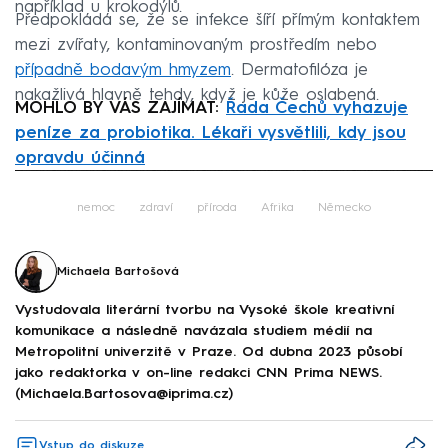
například u krokodýlů.
Předpokládá se, že se infekce šíří přímým kontaktem
mezi zvířaty, kontaminovaným prostředím nebo
případně bodavým hmyzem
. Dermatofilóza je
nakažlivá hlavně tehdy, když je kůže oslabená.
MOHLO BY VÁS ZAJÍMAT:
Řada Čechů vyhazuje
peníze za probiotika. Lékaři vysvětlili, kdy jsou
opravdu účinná
Failed to fetch
nemoc
zdraví
příroda
Afrika
Německo
Michaela Bartošová
Vystudovala literární tvorbu na Vysoké škole kreativní
komunikace a následně navázala studiem médií na
Metropolitní univerzitě v Praze. Od dubna 2023 působí
jako redaktorka v on-line redakci CNN Prima NEWS.
(Michaela.Bartosova@iprima.cz)
Vstup do diskuze