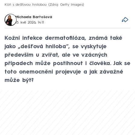
Kůň s dešťovou hnilobou
Zdroj: Getty Images
Michaela Bartošová
15. kvě 2026, 14:11
Kožní infekce dermatofilóza, známá také
jako „dešťová hniloba“, se vyskytuje
především u zvířat, ale ve vzácných
případech může postihnout i člověka. Jak se
toto onemocnění projevuje a jak závažné
může být?