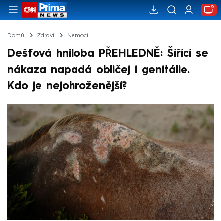
Domů
Zdraví
Nemoci
Dešťová hniloba PŘEHLEDNĚ: Šířící se
nákaza napadá obličej i genitálie.
Kdo je nejohroženější?