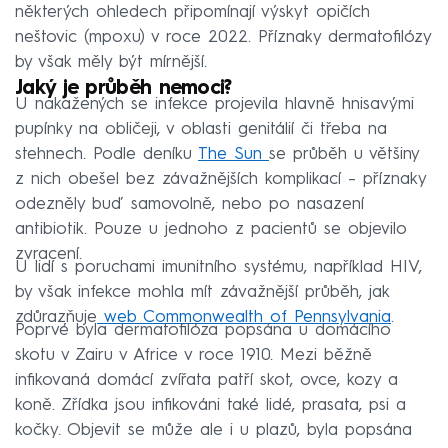
některých ohledech připomínají výskyt opičích
neštovic (mpoxu) v roce 2022. Příznaky dermatofilózy
by však měly být mírnější.
Jaký je průběh nemoci?
U nakažených se infekce projevila hlavně hnisavými
pupínky na obličeji, v oblasti genitálií či třeba na
stehnech. Podle deníku
The Sun
se průběh u většiny
z nich obešel bez závažnějších komplikací – příznaky
odezněly buď samovolně, nebo po nasazení
antibiotik. Pouze u jednoho z pacientů se objevilo
zvracení.
U lidí s poruchami imunitního systému, například HIV,
by však infekce mohla mít závažnější průběh, jak
zdůrazňuje
web Commonwealth of Pennsylvania
.
Poprvé byla dermatofilóza popsána u domácího
skotu v Zairu v Africe v roce 1910. Mezi běžně
infikovaná domácí zvířata patří skot, ovce, kozy a
koně. Zřídka jsou infikováni také lidé, prasata, psi a
kočky. Objevit se může ale i u plazů, byla popsána