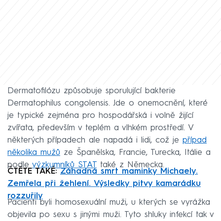
Dermatofilózu způsobuje sporulující bakterie
Dermatophilus congolensis. Jde o onemocnění, které
je typické zejména pro hospodářská i volně žijící
zvířata, především v teplém a vlhkém prostředí. V
některých případech ale napadá i lidi, což je
případ
několika mužů
ze Španělska, Francie, Turecka, Itálie a
podle
výzkumníků STAT
také z Německa.
ČTĚTE TAKÉ:
Záhadná smrt maminky Michaely.
Zemřela při žehlení. Výsledky pitvy kamarádku
rozzuřily
Pacienti byli homosexuální muži, u kterých se vyrážka
objevila po sexu s jinými muži. Tyto shluky infekcí tak v