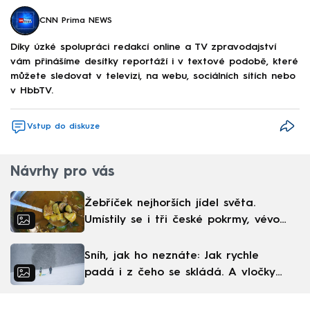
CNN Prima NEWS
Díky úzké spolupráci redakcí online a TV zpravodajství
vám přinášíme desítky reportáží i v textové podobě, které
můžete sledovat v televizi, na webu, sociálních sítích nebo
v HbbTV.
Vstup do diskuze
Návrhy pro vás
Žebříček nejhorších jídel světa.
Umístily se i tři české pokrmy, vévodí
skandinávská kuchyně
Sníh, jak ho neznáte: Jak rychle
padá i z čeho se skládá. A vločky
nejsou bílé