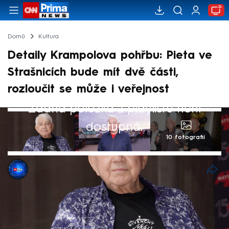
Domů
Kultura
Detaily Krampolova pohřbu: Pieta ve
Strašnicích bude mít dvě části,
rozloučit se může i veřejnost
Žádná položka z playlistu není
dostupná.
10 fotografií
CNN Prima NEWS
30. čvc 2025, 20:39
Ohledně pohřbu zesnulého herce Jiřího
Krampola kolovalo ve veřejném prostoru