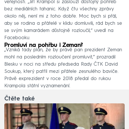
veřejnosti. „Jiří Krampol si zaslouží důstojný pohřeb
bez mediálních tahanic. Když čtu všechny zprávy
okolo něj, není mi z toho dobře. Moc bych si přál,
aby se rodina a přátelé v klidu domluvili, rád bych se
se svým kamarádem důstojně rozloučil,“ uvedl na
Facebooku.
Promluví na pohřbu i Zeman?
„Vzniká tady plán, že by právě pan prezident Zeman
mohl na posledním rozloučení promluvit,“ prozradil
Blesku v noci na středu předseda Rady ČTK David
Soukup, který patřil mezi přátele zesnulého baviče.
Právě exprezident v roce 2018 předal do rukou
Krampola státní vyznamenání.
Čtěte také