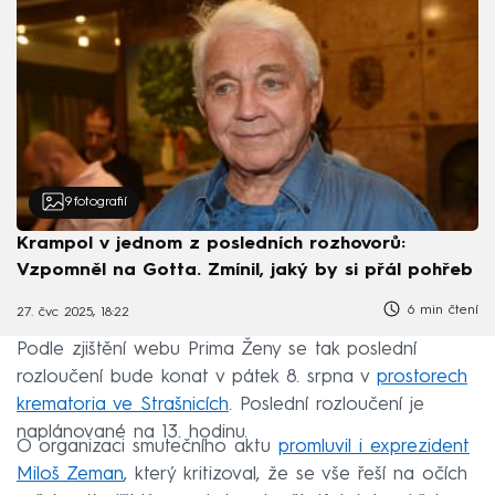
9
fotografií
Krampol v jednom z posledních rozhovorů:
Vzpomněl na Gotta. Zmínil, jaký by si přál pohřeb
6 min čtení
27. čvc 2025, 18:22
Podle zjištění webu Prima Ženy se tak poslední
rozloučení bude konat v pátek 8. srpna v
prostorech
krematoria ve Strašnicích
. Poslední rozloučení je
naplánované na 13. hodinu.
O organizaci smutečního aktu
promluvil i exprezident
Miloš Zeman
, který kritizoval, že se vše řeší na očích