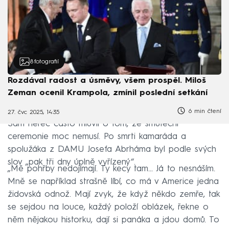
8
fotografií
Rozdával radost a úsměvy, všem prospěl. Miloš
Zeman ocenil Krampola, zmínil poslední setkání
6 min čtení
27. čvc 2025, 14:35
Sám herec často mluvil o tom, že smuteční
ceremonie moc nemusí. Po smrti kamaráda a
spolužáka z DAMU Josefa Abrháma byl podle svých
slov „pak tři dny úplně vyřízený“.
„Mě pohřby nedojímají. Ty kecy tam... Já to nesnáším.
Mně se například strašně líbí, co má v Americe jedna
židovská odnož. Mají zvyk, že když někdo zemře, tak
se sejdou na louce, každý položí oblázek, řekne o
něm nějakou historku, dají si panáka a jdou domů. To