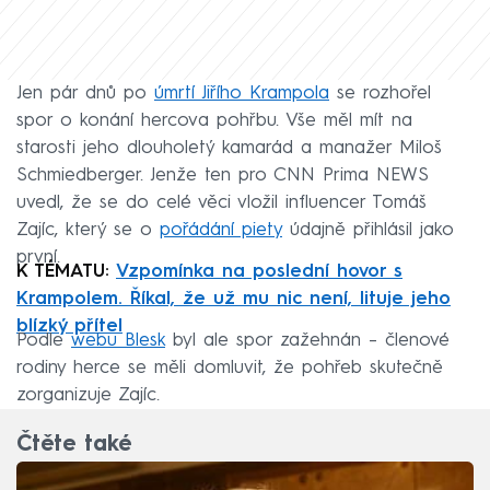
Jen pár dnů po
úmrtí Jiřího Krampola
se rozhořel
spor o konání hercova pohřbu. Vše měl mít na
starosti jeho dlouholetý kamarád a manažer Miloš
Schmiedberger. Jenže ten pro CNN Prima NEWS
uvedl, že se do celé věci vložil influencer Tomáš
Zajíc, který se o
pořádání piety
údajně přihlásil jako
první.
K TÉMATU:
Vzpomínka na poslední hovor s
Krampolem. Říkal, že už mu nic není, lituje jeho
blízký přítel
Podle
webu Blesk
byl ale spor zažehnán – členové
rodiny herce se měli domluvit, že pohřeb skutečně
zorganizuje Zajíc.
Čtěte také