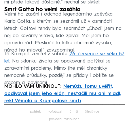
mi přijde takové důstojné,“ nechal se slyšet.
Smrt Gotta ho velmi zasáhla
Velmi ho zasáhl i odchod legendárního zpěváka
Karla Gotta, s kterým se seznámil už v osmnácti
letech. Gottovi tehdy bylo sedmnáct. „Chodil jsem na
něj do kavárny Vltava, kde zpíval. Měl jsem ho
opravdu rád. Přeskočil tu laťku ohromně vysoko,
národ ho miloval,“ zavzpomínal.
Jiří Krampol zemřel v sobotu
26. července ve věku 87
let
. Na sklonku života se opakovaně potýkal se
zdravotními problémy. Mimo jiné měl chronicky
nemocné průdušky, později se přidaly i obtíže se
srdcem a ledvinami.
MOHLO VÁM UNIKNOUT:
Nemůžu tomu uvěřit,
obdivoval jsem jeho elán, nestačili mu ani mladí,
řekl Vémola o Krampolově smrti
Failed to fetch
pohřeb
veřejnost
úmrtí
Strašnice
poslední rozloučení