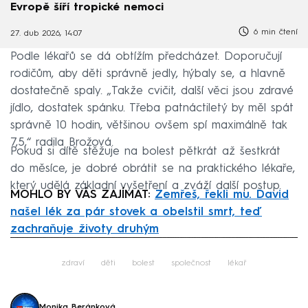
Evropě šíří tropické nemoci
6 min čtení
27. dub 2026, 14:07
Podle lékařů se dá obtížím předcházet. Doporučují
rodičům, aby děti správně jedly, hýbaly se, a hlavně
dostatečně spaly. „Takže cvičit, další věci jsou zdravé
jídlo, dostatek spánku. Třeba patnáctiletý by měl spát
správně 10 hodin, většinou ovšem spí maximálně tak
7,5,“ radila Brožová.
Pokud si dítě stěžuje na bolest pětkrát až šestkrát
do měsíce, je dobré obrátit se na praktického lékaře,
který udělá základní vyšetření a zváží další postup.
MOHLO BY VÁS ZAJÍMAT:
Zemřeš, řekli mu. David
našel lék za pár stovek a obelstil smrt, teď
zachraňuje životy druhým
Failed to fetch
zdraví
děti
bolest
společnost
lékař
Monika Beránková