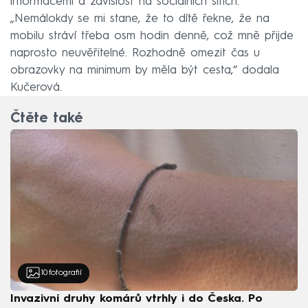
informacemi a závislost na sociálních sítích.
„Nemálokdy se mi stane, že to dítě řekne, že na
mobilu stráví třeba osm hodin denně, což mně přijde
naprosto neuvěřitelné. Rozhodně omezit čas u
obrazovky na minimum by měla být cesta,“ dodala
Kučerová.
Čtěte také
10
fotografií
Invazivní druhy komárů vtrhly i do Česka. Po