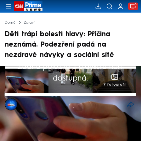
Domů
Zdraví
Děti trápí bolesti hlavy: Příčina
neznámá. Podezření padá na
nezdravé návyky a sociální sítě
Žádná položka z playlistu není
dostupná.
7 fotografií
Monika Beránková
27. dub 2026, 22:28
Až polovina dětí do šesti let trpí bolestmi
hlavy. Příčina je ovšem často nejasná. Podle