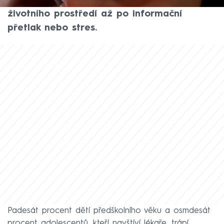
expertů jde o kombinaci různých vlivů, od
životního prostředí až po informační
přetlak nebo stres.
Padesát procent dětí předškolního věku a osmdesát
procent adolescentů, kteří navštíví lékaře, trápí