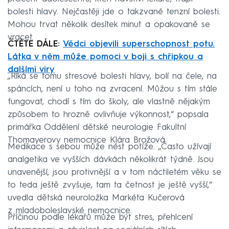
bolesti hlavy. Nejčastěji jde o takzvané tenzní bolesti.
Mohou trvat několik desítek minut a opakovaně se
vracet.
ČTĚTE DÁLE:
Vědci objevili superschopnost potu.
Látka v něm může pomoci v boji s chřipkou a
dalšími viry
„Říká se tomu stresové bolesti hlavy, bolí na čele, na
spáncích, není u toho na zvracení. Můžou s tím stále
fungovat, chodí s tím do školy, ale vlastně nějakým
způsobem to hrozně ovlivňuje výkonnost,“ popsala
primářka Oddělení dětské neurologie Fakultní
Thomayerovy nemocnice Klára Brožová.
Medikace s sebou může nést potíže. „Často užívají
analgetika ve vyšších dávkách několikrát týdně. Jsou
unavenější, jsou protivnější a v tom náctiletém věku se
to teda ještě zvyšuje, tam ta četnost je ještě vyšší,“
uvedla dětská neuroložka Markéta Kučerová
z mladoboleslavské nemocnice.
Příčinou podle lékařů může být stres, přehlcení