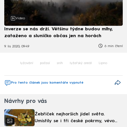
Video
Inverze se nás drží. Většinu týdne budou mlhy,
zataženo a sluníčko občas jen na horách
6 min čtení
9. lis 2020, 09:49
lyžování
počasí
sníh
lyžařský areál
Lipno
Pro tento článek jsou komentáře vypnuté
Návrhy pro vás
Žebříček nejhorších jídel světa.
Umístily se i tři české pokrmy, vévodí