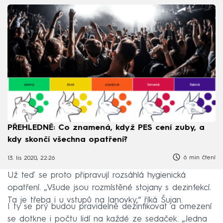
PŘEHLEDNĚ: Co znamená, když PES cení zuby, a
kdy skončí všechna opatření?
6 min čtení
13. lis 2020, 22:26
Už teď se proto připravují rozsáhlá hygienická
opatření. „Všude jsou rozmístěné stojany s dezinfekcí.
Ta je třeba i u vstupů na lanovky,“ říká Šujan.
I ty se prý budou pravidelně dezinfikovat a omezení
se dotkne i počtu lidí na každé ze sedaček. „Jedna