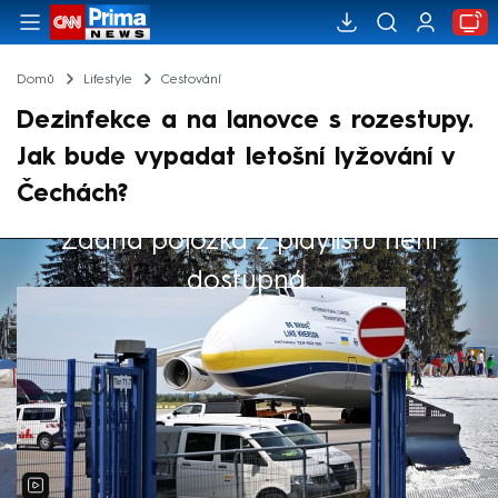
Domů
Lifestyle
Cestování
Dezinfekce a na lanovce s rozestupy.
Jak bude vypadat letošní lyžování v
Čechách?
Žádná položka z playlistu není
Výběr redakce
dostupná.