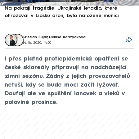
Na pokraji tragédie: Ukrajinské letadlo, které
P
ohrožoval v Lipsku dron, bylo naložené municí
e
Kristián Šujan
,
Denisa Korityáková
14. lis 2020, 14:50
I přes platná protiepidemická opatření se
české skiareály připravují na nadcházející
zimní sezónu. Žádný z jejich provozovatelů
netuší, kdy se bude moci začít lyžovat.
Doufají ale ve spuštění lanovek a vleků v
polovině prosince.