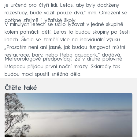
je určená pro čtyři lidi. Letos, aby byly dodrženy
rozestupy, bude vozit pouze dva,“ míní. Omezení se
dotkne zřejmě i lyžařské školy.
V minulých letech se učilo lyžovat v jedné skupině
kolem patnácti dětí. Letos to budou skupiny po šesti
lidech. Škola se zaměří více na individuální výuku.
„Prozatím není ani jasné, jak budou fungovat místní
restaurace, bary, nebo třeba aquapark,“ dodává.
Meteorologové předpovídají, že v druhé polovině
listopadu přijdou první noční mrazy. Skiareály tak
budou moci spustit sněžná děla.
Čtěte také