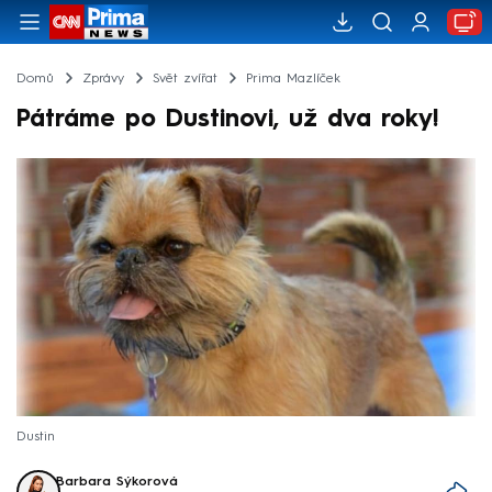
Domů
Zprávy
Svět zvířat
Prima Mazlíček
Pátráme po Dustinovi, už dva roky!
Dustin
Barbara Sýkorová