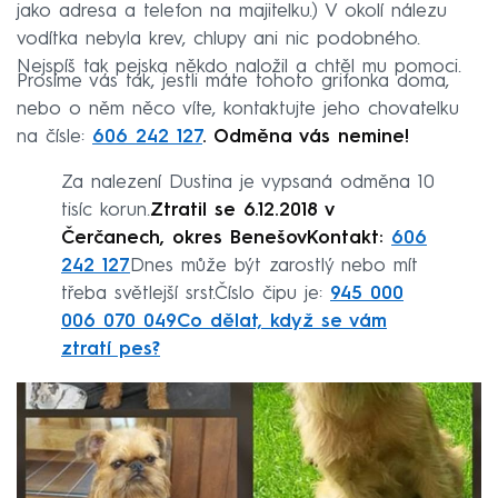
jako adresa a telefon na majitelku.) V okolí nálezu
vodítka nebyla krev, chlupy ani nic podobného.
Nejspíš tak pejska někdo naložil a chtěl mu pomoci.
Prosíme vás tak, jestli máte tohoto grifonka doma,
nebo o něm něco víte, kontaktujte jeho chovatelku
na čísle:
606 242 127
. Odměna vás nemine!
Za nalezení Dustina je vypsaná odměna 10
tisíc korun.
Ztratil se
6.12.2018 v
Čerčanech, okres Benešov
Kontakt:
606
242 127
Dnes může být zarostlý nebo mít
třeba světlejší srst.Číslo čipu je:
945 000
006 070 049
Co dělat, když se vám
ztratí pes?