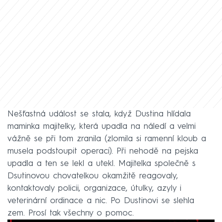
Nešťastná událost se stala, když Dustina hlídala
maminka majitelky, která upadla na náledí a velmi
vážně se při tom zranila (zlomila si ramenní kloub a
musela podstoupit operaci). Při nehodě na pejska
upadla a ten se lekl a utekl. Majitelka společně s
Dsutinovou chovatelkou okamžitě reagovaly,
kontaktovaly policii, organizace, útulky, azyly i
veterinární ordinace a nic. Po Dustinovi se slehla
zem. Prosí tak všechny o pomoc.