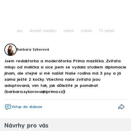
pes
domácí mazlíčci
rodina
zvířata
TV pořad
Barbara Sýkorová
Jsem redaktorka a moderátorka Prima mazlíčka. Zvířata
miluju od malička a sice jsem se vydala studiem diplomacie
jinam, ale stejně si mě našla! Naše rodina má 3 psy a já
sama ještě 2 kočky. Všechna naše zvířata jsou
adoptovaná, vím tak, jak důležité je pomáhat.
(barbara.sykorova@iprima.cz))
Vstup do diskuze
Návrhy pro vás