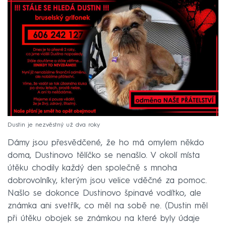
Dustin je nezvěstný už dva roky
Dámy jsou přesvědčené, že ho má omylem někdo
doma, Dustinovo tělíčko se nenašlo. V okolí místa
útěku chodily každý den společně s mnoha
dobrovolníky, kterým jsou velice vděčné za pomoc.
Našlo se dokonce Dustinovo špinavé vodítko, ale
známka ani svetřík, co měl na sobě ne. (Dustin měl
při útěku obojek se známkou na které byly údaje