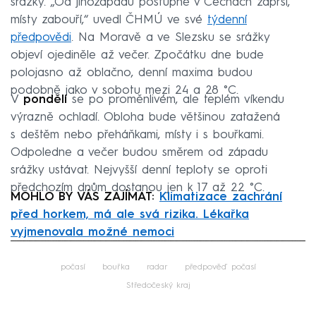
srážky. „Od jihozápadu postupně v Čechách zaprší,
místy zabouří,“ uvedl ČHMÚ ve své
týdenní
předpovědi
. Na Moravě a ve Slezsku se srážky
objeví ojediněle až večer. Zpočátku dne bude
polojasno až oblačno, denní maxima budou
podobně jako v sobotu mezi 24 a 28 °C.
V
pondělí
se po proměnlivém, ale teplém víkendu
výrazně ochladí. Obloha bude většinou zatažená
s deštěm nebo přeháňkami, místy i s bouřkami.
Odpoledne a večer budou směrem od západu
srážky ustávat. Nejvyšší denní teploty se oproti
předchozím dnům dostanou jen k 17 až 22 °C.
MOHLO BY VÁS ZAJÍMAT:
Klimatizace zachrání
před horkem, má ale svá rizika. Lékařka
vyjmenovala možné nemoci
Failed to fetch
počasí
bouřka
radar
předpověď počasí
Středočeský kraj