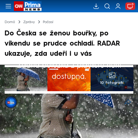
Domů
Zprávy
Počasí
Do Česka se ženou bouřky, po
víkendu se prudce ochladí. RADAR
ukazuje, zda udeří i u vás
Žádná položka z playlistu není
dostupná.
10 fotografií
CNN Prima NEWS
29. kvě 2026, 10:08
Slunečné dny o víkendu vystřídají přeháňky
a dorazí i bouřky. Vyplývá to z předpovědi