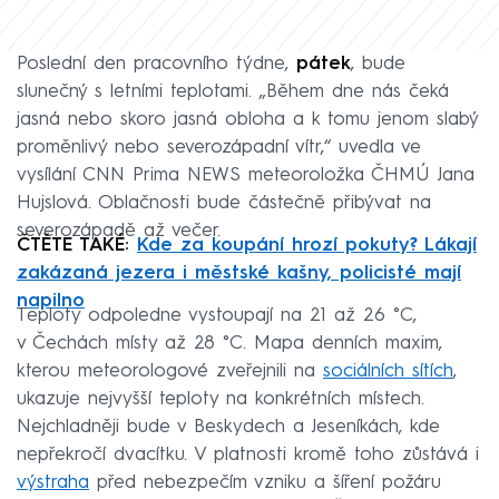
Poslední den pracovního týdne,
pátek
, bude
slunečný s letními teplotami. „Během dne nás čeká
jasná nebo skoro jasná obloha a k tomu jenom slabý
proměnlivý nebo severozápadní vítr,“ uvedla ve
vysílání CNN Prima NEWS meteoroložka ČHMÚ Jana
Hujslová. Oblačnosti bude částečně přibývat na
severozápadě až večer.
ČTĚTE TAKÉ:
Kde za koupání hrozí pokuty? Lákají
zakázaná jezera i městské kašny, policisté mají
napilno
Teploty odpoledne vystoupají na 21 až 26 °C,
v Čechách místy až 28 °C. Mapa denních maxim,
kterou meteorologové zveřejnili na
sociálních sítích
,
ukazuje nejvyšší teploty na konkrétních místech.
Nejchladněji bude v Beskydech a Jeseníkách, kde
nepřekročí dvacítku. V platnosti kromě toho zůstává i
výstraha
před nebezpečím vzniku a šíření požáru