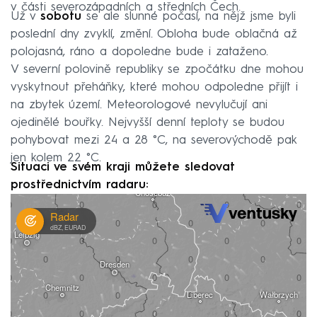
v části severozápadních a středních Čech.
Už v
sobotu
se ale slunné počasí, na nějž jsme byli
poslední dny zvyklí, změní. Obloha bude oblačná až
polojasná, ráno a dopoledne bude i zataženo.
V severní polovině republiky se zpočátku dne mohou
vyskytnout přeháňky, které mohou odpoledne přijít i
na zbytek území. Meteorologové nevylučují ani
ojedinělé bouřky. Nejvyšší denní teploty se budou
pohybovat mezi 24 a 28 °C, na severovýchodě pak
jen kolem 22 °C.
Situaci ve svém kraji můžete sledovat
prostřednictvím radaru: