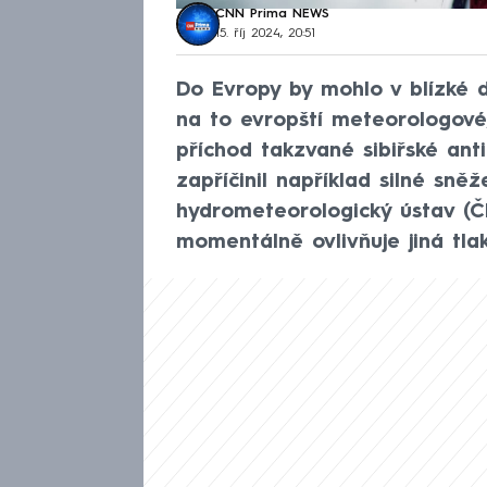
CNN Prima NEWS
15. říj 2024, 20:51
Do Evropy by mohlo v blízké d
na to evropští meteorologové
příchod takzvané sibiřské anti
zapříčinil například silné sně
hydrometeorologický ústav (Č
momentálně ovlivňuje jiná tla