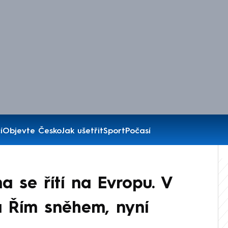
í
Objevte Česko
Jak ušetřit
Sport
Počasí
na se řítí na Evropu. V
a Řím sněhem, nyní