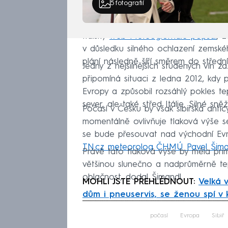
5
fotografií
Italský
web Meteogiornale popsal
, 
v důsledku silného ochlazení zemské
plání následně šíří směrem do střední 
Jedny z nejsilnějších studených vln za
připomíná situaci z ledna 2012, kdy p
Evropy a způsobil rozsáhlý pokles te
sever, ale také střed Itálie. Silné sn
Počasí v Česku by však sibiřská antic
momentálně ovlivňuje tlaková výše
se bude přesouvat nad východní Evr
TN.cz meteorolog ČHMÚ Pavel Šima
Právě tato tlaková výše by měla prim
většinou slunečno a nadprůměrně tep
oblačnost, dodal Šimandl.
MOHLI JSTE PŘEHLÉDNOUT:
Velká 
dům i pneuservis, se ženou spí v
Fa
počasí
Evropa
Sibiř