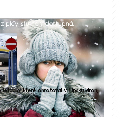
 playlistu není dostupná.
V
é letadlo, které ohrožoval v Lipsku dron,
Přilá
polit