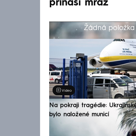
přináší mráz
Žádná položka z
Výběr redakce
Video
Na pokraji tragédie: Ukrajinsk
bylo naložené municí