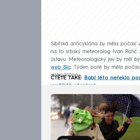
Sibiřská anticyklóna by měla počasí v
na to srbský meteorolog Ivan Risti
ústavu. Meteorologický jev by měl b
web Blic
. Týden poté by měla počasí
anticyklóna.
ČTĚTE TAKÉ:
Babí léto neřeklo po
vystřídá oteplení