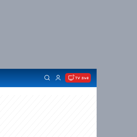
TV živě