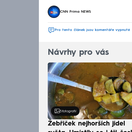
CNN Prima NEWS
Pro tento článek jsou komentáře vypnuté
Návrhy pro vás
5
fotografií
Žebříček nejhorších jídel