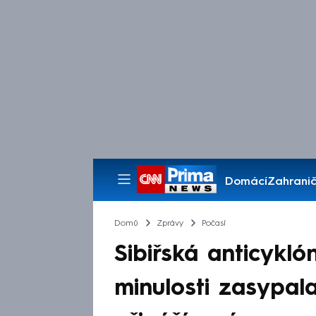
Domácí
Zahranič
Pořady
Domů
Zprávy
Počasí
Sibiřská anticykló
minulosti zasypal