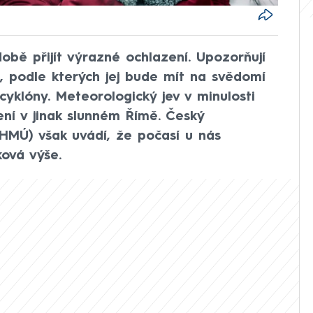
obě přijít výrazné ochlazení. Upozorňují
, podle kterých jej bude mít na svědomí
cyklóny. Meteorologický jev v minulosti
žení v jinak slunném Římě. Český
HMÚ) však uvádí, že počasí u nás
ková výše.