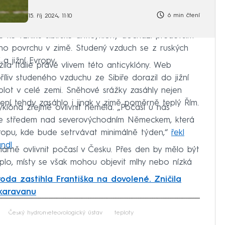
6 min čtení
15. říj 2024, 11:10
že ke vzniku sibiřské anticyklóny dochází především
ho povrchu v zimě. Studený vzduch se z ruských
a jižní Evropy.
žila Itálie právě vlivem této anticyklóny. Web
říliv studeného vzduchu ze Sibiře dorazil do jižní
plot v celé zemi. Sněhové srážky zasáhly nejen
ěžení tehdy zasáhlo i jinak v zimě poměrně teplý Řím.
yklóna zřejmě ovlivnit neměla. „Počasí u nás
 se středem nad severovýchodním Německem, která
opu, kde bude setrvávat minimálně týden,“
řekl
ndl
.
árně ovlivnit počasí v Česku. Přes den by mělo být
lo, místy se však mohou objevit mlhy nebo nízká
voda zastihla Františka na dovolené. Zničila
 karavanu
iled to fetch
Český hydrometeorologický ústav
teploty