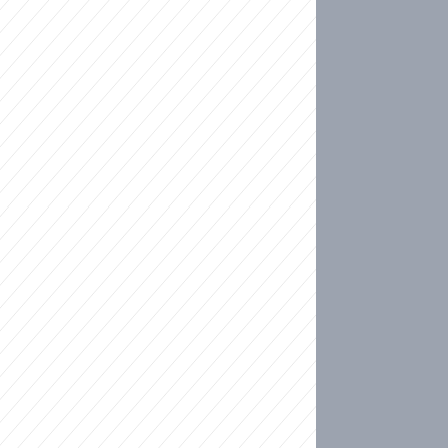
ideo
kat migranty do Česka? Sami by odešli, tvrdí exp
ické sebevraždě