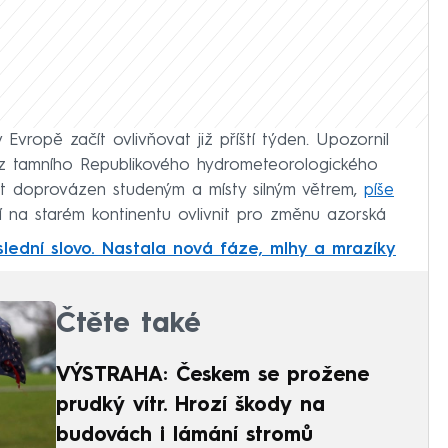
 Evropě začít ovlivňovat již příští týden. Upozornil
ć z tamního Republikového hydrometeorologického
ýt doprovázen studeným a místy silným větrem,
píše
 na starém kontinentu ovlivnit pro změnu azorská
slední slovo. Nastala nová fáze, mlhy a mrazíky
Čtěte také
VÝSTRAHA: Českem se prožene
prudký vítr. Hrozí škody na
budovách i lámání stromů