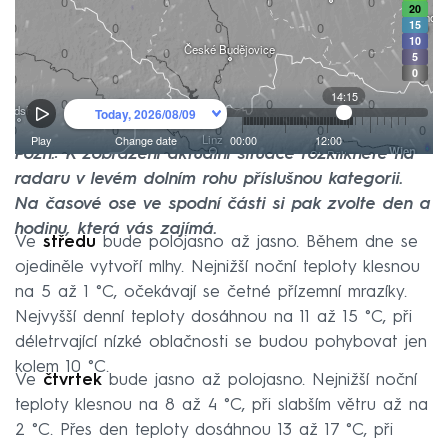
Pozn.: K zobrazení aktuální situace rozklikněte na
radaru v levém dolním rohu příslušnou kategorii.
Na časové ose ve spodní části si pak zvolte den a
hodinu, která vás zajímá.
Ve
středu
bude polojasno až jasno. Během dne se
ojediněle vytvoří mlhy. Nejnižší noční teploty klesnou
na 5 až 1 °C, očekávají se četné přízemní mrazíky.
Nejvyšší denní teploty dosáhnou na 11 až 15 °C, při
déletrvající nízké oblačnosti se budou pohybovat jen
kolem 10 °C.
Ve
čtvrtek
bude jasno až polojasno. Nejnižší noční
teploty klesnou na 8 až 4 °C, při slabším větru až na
2 °C. Přes den teploty dosáhnou 13 až 17 °C, při