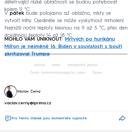
déletrvající nízké oblačnosti se budou pohybovat
kolem 11 °C.
V
pátek
bude polojasno až oblačno, místy se
vytvoří mlhy. Ojediněle se může vyskytnout mrholení.
Nejnižší noční teploty klesnou na 9 až 5 °C, přes den
dosáhnou teploty 14 až 18 °C.
MOHLO VÁM UNIKNOUT:
Mrtvých po hurikánu
Milton je nejméně 16. Biden v souvislosti s bouří
zkritizoval Trumpa
Failed to fetch
počasí
radar
předpověď počasí
Český hydrometeorologický ústav
Česko
Václav Černý
vaclav.cerny@iprima.cz
Pro tento článek jsou komentáře vypnuté