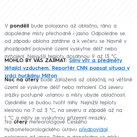
V
pondělí
bude polojasno až oblačno, ráno a
dopoledne místy přechodně i jasno. Odpoledne se
od západu obloha zatáhne a k večeru se hlavně v
jihozápadní polovině území vyskytne déšť nebo
mrholení. Nejvyšší teploty dosáhnou 9 až 13 °C.
MOHLO BY VÁS ZAJÍMAT:
Silný vítr a předměty
létající vzduchem. Reportér CNN popsal situaci v
srdci hurikánu Milton
Noc na úterý
bude zatažená až oblačná, na většině
území se vyskytne déšť nebo mrholení. Od severu
srážky postupně ustanou a místy ubyde oblačnosti.
Ojediněle se budou tvořit mlhy. Nejnižší teploty
klesnou na 7 až 3 °C, na severu a západě až na
1 °C a místy se vyskytnou přízemní mrazíky.
Na
úterý
meteorologové Českého
hydrometeorologického ústavu
předpovídají