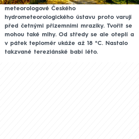
teploty klesnou téměř k nule,
meteorologové Českého
hydrometeorologického ústavu proto varují
před četnými přízemními mrazíky. Tvořit se
mohou také mlhy. Od středy se ale oteplí a
v pátek teploměr ukáže až 18 °C. Nastalo
takzvané tereziánské babí léto.