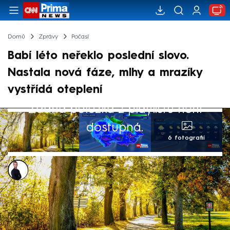
Domů
Zprávy
Počasí
Babí léto neřeklo poslední slovo.
Nastala nová fáze, mlhy a mrazíky
vystřídá oteplení
Žádná položka z playlistu není
dostupná.
6 fotografií
Václav Černý
14. říj 2024, 08:39
V Česku budou na začátku týdne panovat
teploty kolem 9 až 14 °C. V noci však