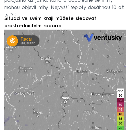
polojasno až jasno. Ráno a dopoledne se místy
mohou objevit mlhy. Nejvyšší teploty dosáhnou 10 až
14 °C.
Situaci ve svém kraji můžete sledovat
prostřednictvím radaru: