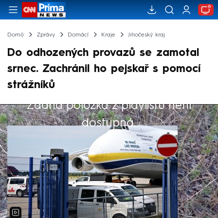
Domů
Zprávy
Domácí
Kraje
Jihočeský kraj
Do odhozených provazů se zamotal
srnec. Zachránil ho pejskař s pomocí
strážníků
Žádná položka z playlistu není
Výběr redakce
dostupná.