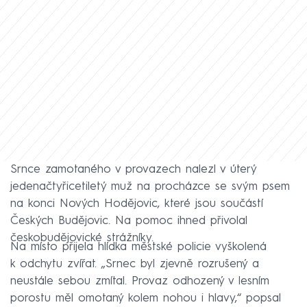
Srnce zamotaného v provazech nalezl v úterý
jedenačtyřicetiletý muž na procházce se svým psem
na konci Nových Hodějovic, které jsou součástí
Českých Budějovic. Na pomoc ihned přivolal
českobudějovické strážníky.
Na místo přijela hlídka městské policie vyškolená
k odchytu zvířat. „Srnec byl zjevně rozrušený a
neustále sebou zmítal. Provaz odhozený v lesním
porostu měl omotaný kolem nohou i hlavy,“ popsal