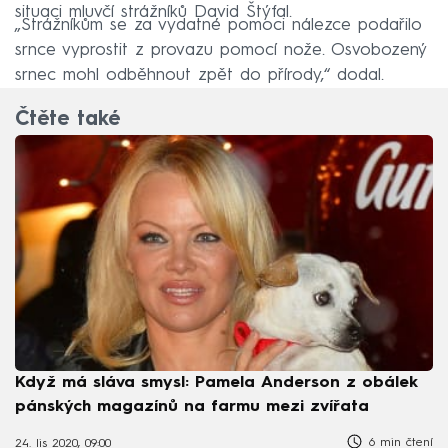
situaci mluvčí strážníků David Štýfal.
„Strážníkům se za vydatné pomoci nálezce podařilo
srnce vyprostit z provazu pomocí nože. Osvobozený
srnec mohl odběhnout zpět do přírody,“ dodal.
Čtěte také
Když má sláva smysl: Pamela Anderson z obálek
pánských magazínů na farmu mezi zvířata
6 min čtení
24. lis 2020, 09:00