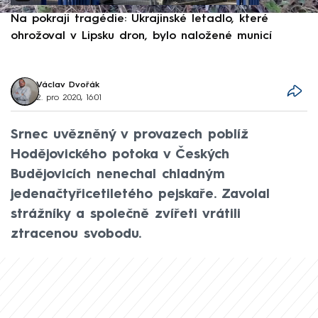
Na pokraji tragédie: Ukrajinské letadlo, které
P
ohrožoval v Lipsku dron, bylo naložené municí
e
Václav Dvořák
2. pro 2020, 16:01
Srnec uvězněný v provazech poblíž
Hodějovického potoka v Českých
Budějovicích nenechal chladným
jedenačtyřicetiletého pejskaře. Zavolal
strážníky a společně zvířeti vrátili
ztracenou svobodu.