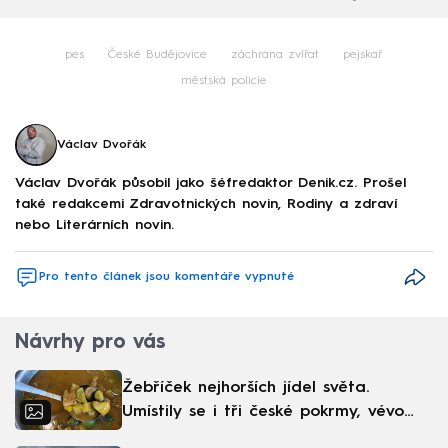
pes
České Budějovice
záchrana zvířat
pejskař
městská policie
Václav Dvořák
Václav Dvořák působil jako šéfredaktor Denik.cz. Prošel
také redakcemi Zdravotnických novin, Rodiny a zdraví
nebo Literárních novin.
Pro tento článek jsou komentáře vypnuté
Návrhy pro vás
Žebříček nejhorších jídel světa.
Umístily se i tři české pokrmy, vévodí
skandinávská kuchyně