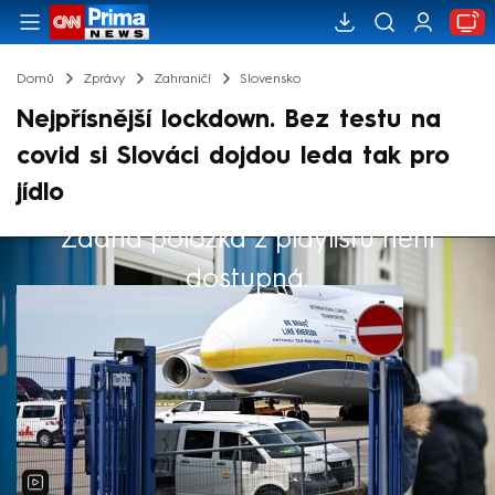
Domů
Zprávy
Zahraničí
Slovensko
Nejpřísnější lockdown. Bez testu na
covid si Slováci dojdou leda tak pro
jídlo
Žádná položka z playlistu není
Výběr redakce
dostupná.