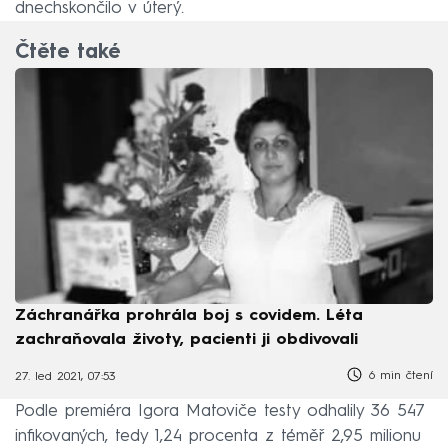
dnechskončilo v úterý.
Čtěte také
Záchranářka prohrála boj s covidem. Léta
zachraňovala životy, pacienti ji obdivovali
6 min čtení
27. led 2021, 07:53
Podle premiéra Igora Matoviče testy odhalily 36 547
infikovaných, tedy 1,24 procenta z téměř 2,95 milionu