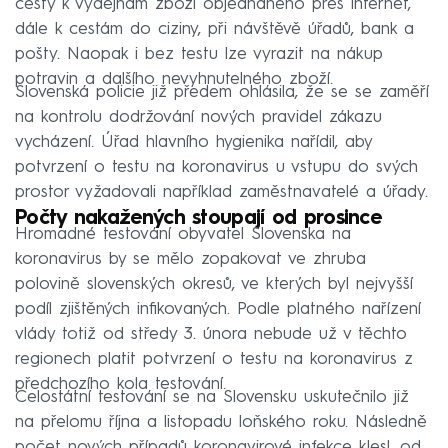
cesty k výdejnám zboží objednaného přes internet,
dále k cestám do ciziny, při návštěvě úřadů, bank a
pošty. Naopak i bez testu lze vyrazit na nákup
potravin a dalšího nevyhnutelného zboží.
Slovenská policie již předem ohlásila, že se se zaměří
na kontrolu dodržování nových pravidel zákazu
vycházení. Úřad hlavního hygienika nařídil, aby
potvrzení o testu na koronavirus u vstupu do svých
prostor vyžadovali například zaměstnavatelé a úřady.
Počty nakažených stoupají od prosince
Hromadné testování obyvatel Slovenska na
koronavirus by se mělo zopakovat ve zhruba
polovině slovenských okresů, ve kterých byl nejvyšší
podíl zjištěných infikovaných. Podle platného nařízení
vlády totiž od středy 3. února nebude už v těchto
regionech platit potvrzení o testu na koronavirus z
předchozího kola testování.
Celostátní testování se na Slovensku uskutečnilo již
na přelomu října a listopadu loňského roku. Následně
počet nových případů koronavirové infekce klesl, od