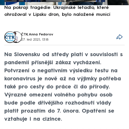
Na pokraji tragédie: Ukrajinské letadlo, které
P
ohrožoval v Lipsku dron, bylo naložené municí
e
ČTK
,
Anna Fedorov
27. led 2021, 13:18
Na Slovensku od středy platí v souvislosti s
pandemií přísnější zákaz vycházení.
Potvrzení o negativním výsledku testu na
koronavirus je nově až na výjimky potřeba
také pro cesty do práce či do přírody.
Výrazné omezení volného pohybu osob
bude podle dřívějšího rozhodnutí vlády
platit prozatím do 7. února. Opatření se
vztahuje i na cizince.