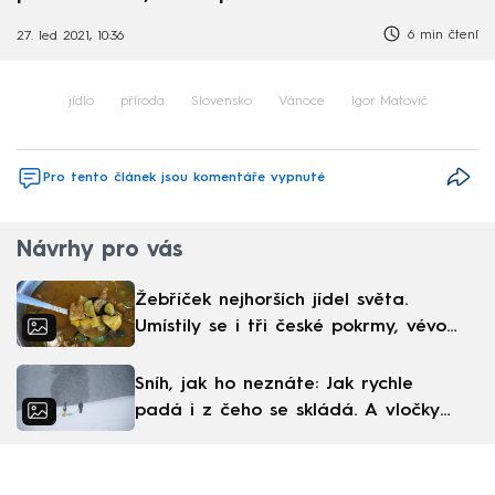
6 min čtení
27. led 2021, 10:36
jídlo
příroda
Slovensko
Vánoce
Igor Matovič
Pro tento článek jsou komentáře vypnuté
Návrhy pro vás
Žebříček nejhorších jídel světa.
Umístily se i tři české pokrmy, vévodí
skandinávská kuchyně
Sníh, jak ho neznáte: Jak rychle
padá i z čeho se skládá. A vločky
nejsou bílé