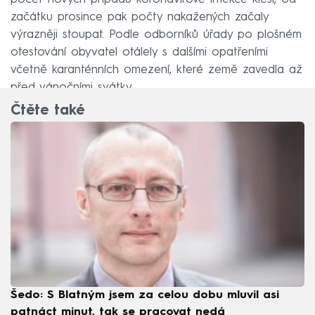
začátku prosince pak počty nakažených začaly
výrazněji stoupat. Podle odborníků úřady po plošném
otestování obyvatel otálely s dalšími opatřeními
včetně karanténních omezení, které země zavedla až
před vánočními svátky.
Čtěte také
Šedo: S Blatným jsem za celou dobu mluvil asi
patnáct minut, tak se pracovat nedá