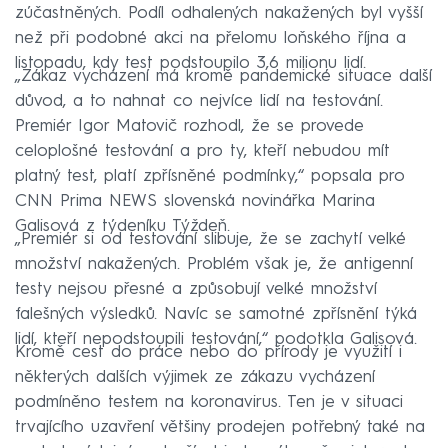
zúčastněných. Podíl odhalených nakažených byl vyšší
než při podobné akci na přelomu loňského října a
listopadu, kdy test podstoupilo 3,6 milionu lidí.
„Zákaz vycházení má kromě pandemické situace další
důvod, a to nahnat co nejvíce lidí na testování.
Premiér Igor Matovič rozhodl, že se provede
celoplošné testování a pro ty, kteří nebudou mít
platný test, platí zpřísněné podmínky,“ popsala pro
CNN Prima NEWS slovenská novinářka Marina
Galisová z týdeníku Týždeň.
„Premiér si od testování slibuje, že se zachytí velké
množství nakažených. Problém však je, že antigenní
testy nejsou přesné a způsobují velké množství
falešných výsledků. Navíc se samotné zpřísnění týká
lidí, kteří nepodstoupili testování,“ podotkla Galisová.
Kromě cest do práce nebo do přírody je využití i
některých dalších výjimek ze zákazu vycházení
podmíněno testem na koronavirus. Ten je v situaci
trvajícího uzavření většiny prodejen potřebný také na