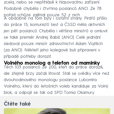
zcela, nebo se nepřihlásili k hlasovacímu zařízení.
Podobně chyběla i čtvrtina poslanců ANO. Ze 78
pořad schůze zajímal pouze 52 z nich.
A obdobně na tom byly i ostatní strany. Pirátů přišlo
do práce 15, komunistů šest a ČSSD měla aktivních
jen pět poslanců. Chyběla i většina ministrů a omluvil
se také premiér Andrej Babiš (ANO). Celé jednání
sledoval pouze ministr zdravotnictví Adam Vojtěch
(za ANO). Někteří jeho kolegové byli připraveni v
případě potřeby dorazit.
Volného monolog a telefon od maminky
Těch 103 poslanců ze 200, kteří do práce dorazili,
ale zřejmě brzy začali litovat. Stali se svědky více než
dvouhodinového monologu poslance Lubomíra
Volného, který do letošních voleb kandiduje za Volný
blok, a odpojil se tak od SPD Tomia Okamury.
Čtěte také