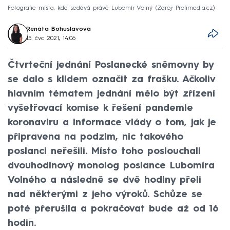
Fotografie místa, kde sedává právě Lubomír Volný
Zdroj: Profimedia.cz
Renáta Bohuslavová
15. čvc 2021, 14:06
Čtvrteční jednání Poslanecké sněmovny by
se dalo s klidem označit za frašku. Ačkoliv
hlavním tématem jednání mělo být zřízení
vyšetřovací komise k řešení pandemie
koronaviru a informace vlády o tom, jak je
připravena na podzim, nic takového
poslanci neřešili. Místo toho poslouchali
dvouhodinový monolog poslance Lubomíra
Volného a následně se dvě hodiny přeli
nad některými z jeho výroků. Schůze se
poté přerušila a pokračovat bude až od 16
hodin.