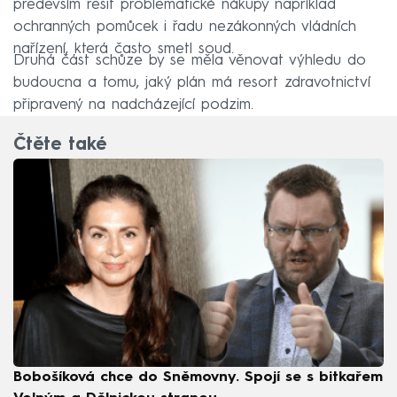
především řešit problematické nákupy například
ochranných pomůcek i řadu nezákonných vládních
nařízení, která často smetl soud.
Druhá část schůze by se měla věnovat výhledu do
budoucna a tomu, jaký plán má resort zdravotnictví
připravený na nadcházející podzim.
Čtěte také
Bobošíková chce do Sněmovny. Spojí se s bitkařem