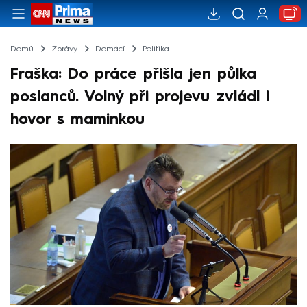
Domů
Zprávy
Domácí
Politika
Fraška: Do práce přišla jen půlka
poslanců. Volný při projevu zvládl i
hovor s maminkou