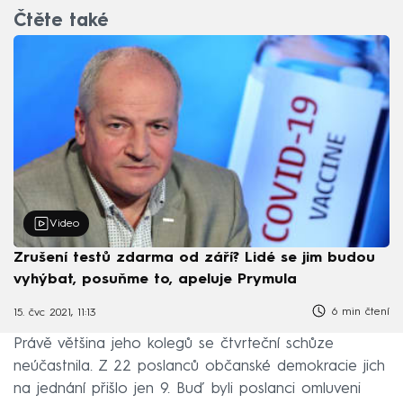
Čtěte také
Video
Zrušení testů zdarma od září? Lidé se jim budou
vyhýbat, posuňme to, apeluje Prymula
6 min čtení
15. čvc 2021, 11:13
Právě většina jeho kolegů se čtvrteční schůze
neúčastnila. Z 22 poslanců občanské demokracie jich
na jednání přišlo jen 9. Buď byli poslanci omluveni