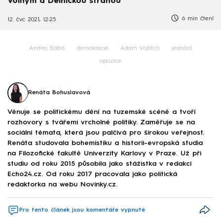
Volným a Dělnickou stranou
6 min čtení
12. čvc 2021, 12:25
Andrej Babiš
demokracie
Adam Vojtěch
jednání
opozice
Renáta Bohuslavová
Věnuje se politickému dění na tuzemské scéně a tvoří
rozhovory s tvářemi vrcholné politiky. Zaměřuje se na
sociální témata, která jsou palčivá pro širokou veřejnost.
Renáta studovala bohemistiku a historii-evropská studia
na Filozofické fakultě Univerzity Karlovy v Praze. Už při
studiu od roku 2015 působila jako stážistka v redakci
Echo24.cz. Od roku 2017 pracovala jako politická
redaktorka na webu Novinky.cz.
Pro tento článek jsou komentáře vypnuté