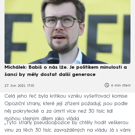
Michálek: Babiš o nás lže. Je politikem minulosti a
šanci by měly dostat další generace
6 min čtení
27. čvn 2021, 17:01
Celá jeho řeč byla kritikou vzniku vyšetřovací komise.
Opoziční strany, které její zřízení požadují, jsou podle
něj pokrytecké a za úmrtí více než 30 tisíc lidí
mohou stejným dílem jako vláda.
„Tyto strany pseudoopozice by chtěly hodit veškerou
vinu za těch 30 tisíc zavražděných na vládu. Já s vámi