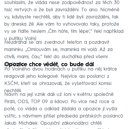
souhlasím, že vláda nese zodpovědnost za těch 30
tisíc mrtvých a že byli zavražděni. To ano. Nicméně
vy, kdybyste nechtěli, aby ti lidé byli zavražděni, tak
by dneska žili. Ale vám to vyhovovalo taky, protože
vy se řídíte heslem ,Čím hůře, tím lépe‘,“ řekl například
u pultíku Volný.
Nezdráhal se ani zvednout telefon a pozdravit
maminku. „Omlouvám se, maminka mi volá. Až za
chvíli, mami, čau,“ řekl do sluchátka před všemi
poslanec.
Opozice chce vědět, co bude dál
Po Volného dvou hodinách u pultíku na něj krátce
reagovali jeho kolegové. Nejvíce asi poslanci z
KSČM, kteří se ohrazovali, že vyšetřovací komisi
nechtěli.
Návrh na její vznik dali už loni v květnu společně
Piráti, ODS, TOP 09 a lidovci. Po více než roce a
poté, co vláda o odklad žádala a opozice jí vyšla
vstříc, s návrhem přišel předseda pirátských poslanců
Jakub Michálek. Opoziční zákonodárci chtěli