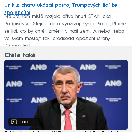
Únik z chatu ukázal postoj Trumpových lidí ke
spojencům
Na stejném místě rozjelo dříve hnutí STAN akci
Podpisovka. Stejné místo využívají nyní i Piráti. „Ptáme
se lidí, co by chtěli změnit v naší zemi. A nebo třeba
ve svém městě,“ řekl předseda opoziční strany
Zdeněk Hřib.
Čtěte také
12
fotografií