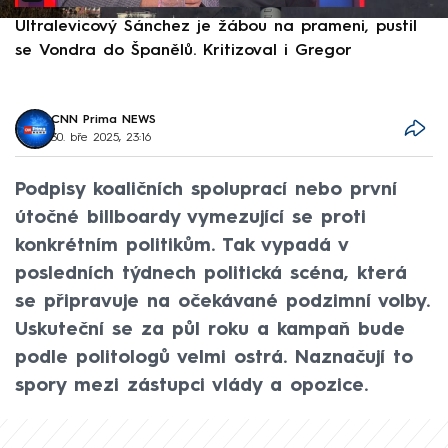
Ultralevicový Sánchez je žábou na prameni, pustil
P
se Vondra do Španělů. Kritizoval i Gregor
F
CNN Prima NEWS
30. bře 2025, 23:16
Podpisy koaličních spoluprací nebo první
útočné billboardy vymezující se proti
konkrétním politikům. Tak vypadá v
posledních týdnech politická scéna, která
se připravuje na očekávané podzimní volby.
Uskuteční se za půl roku a kampaň bude
podle politologů velmi ostrá. Naznačují to
spory mezi zástupci vlády a opozice.