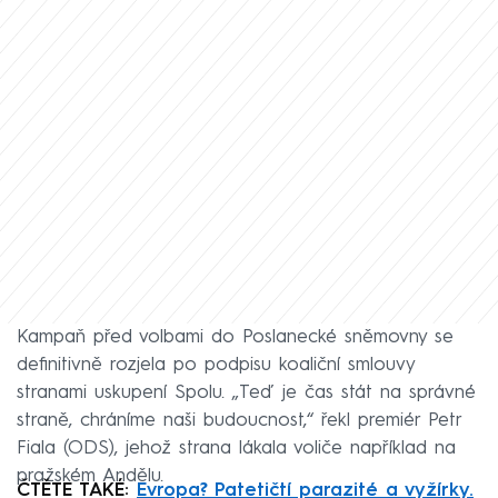
Kampaň před volbami do Poslanecké sněmovny se
definitivně rozjela po podpisu koaliční smlouvy
stranami uskupení Spolu. „Teď je čas stát na správné
straně, chráníme naši budoucnost,“ řekl premiér Petr
Fiala (ODS), jehož strana lákala voliče například na
pražském Andělu.
ČTĚTE TAKÉ:
Evropa? Patetičtí parazité a vyžírky.