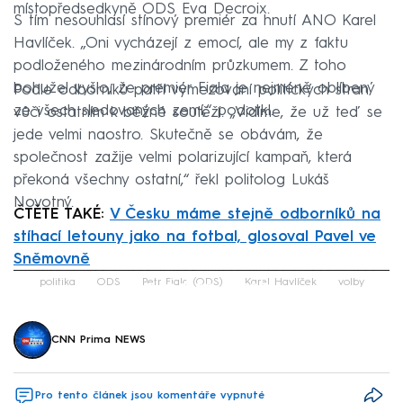
místopředsedkyně ODS Eva Decroix.
S tím nesouhlasí stínový premiér za hnutí ANO Karel
Havlíček. „Oni vycházejí z emocí, ale my z faktu
podloženého mezinárodním průzkumem. Z toho
bohužel vyšlo, že premiér Fiala je nejméně oblíbený
Podle odborníků patří vymezování politických stran
ze všech sledovaných zemí,“ podotkl.
vůči ostatním k běžné soutěži. „Vidíme, že už teď se
jede velmi naostro. Skutečně se obávám, že
společnost zažije velmi polarizující kampaň, která
překoná všechny ostatní,“ řekl politolog Lukáš
Novotný.
ČTĚTE TAKÉ:
V Česku máme stejně odborníků na
stíhací letouny jako na fotbal, glosoval Pavel ve
Sněmovně
Failed to fetch
politika
ODS
Petr Fiala (ODS)
Karel Havlíček
volby
CNN Prima NEWS
Pro tento článek jsou komentáře vypnuté