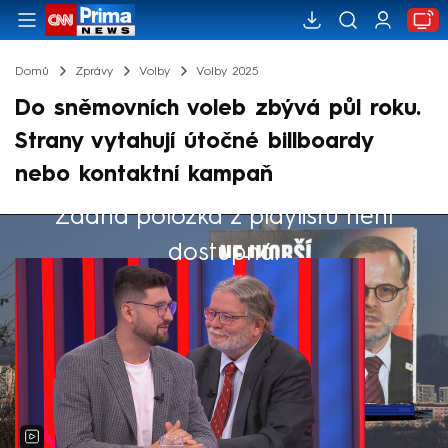
Domů
Zprávy
Volby
Volby 2025
Do sněmovních voleb zbývá půl roku.
Strany vytahují útočné billboardy
nebo kontaktní kampaň
Žádná položka z playlistu není
Výběr redakce
dostupná.