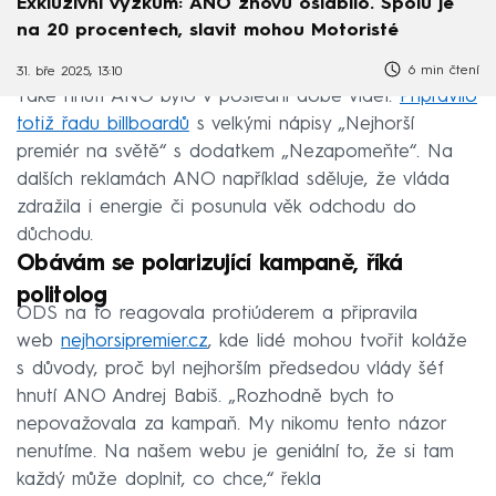
Exkluzivní výzkum: ANO znovu oslabilo. Spolu je
na 20 procentech, slavit mohou Motoristé
6 min čtení
31. bře 2025, 13:10
Také hnutí ANO bylo v poslední době vidět.
Připravilo
totiž řadu billboardů
s velkými nápisy „Nejhorší
premiér na světě“ s dodatkem „Nezapomeňte“. Na
dalších reklamách ANO například sděluje, že vláda
zdražila i energie či posunula věk odchodu do
důchodu.
Obávám se polarizující kampaně, říká
politolog
ODS na to reagovala protiúderem a připravila
web
nejhorsipremier.cz
, kde lidé mohou tvořit koláže
s důvody, proč byl nejhorším předsedou vlády šéf
hnutí ANO Andrej Babiš. „Rozhodně bych to
nepovažovala za kampaň. My nikomu tento názor
nenutíme. Na našem webu je geniální to, že si tam
každý může doplnit, co chce,“ řekla