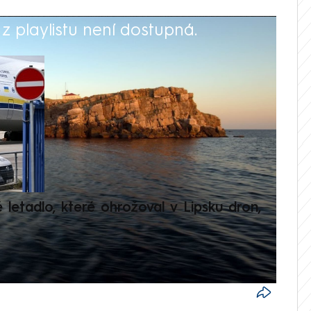
 playlistu není dostupná.
V
é letadlo, které ohrožoval v Lipsku dron,
Přilá
polit