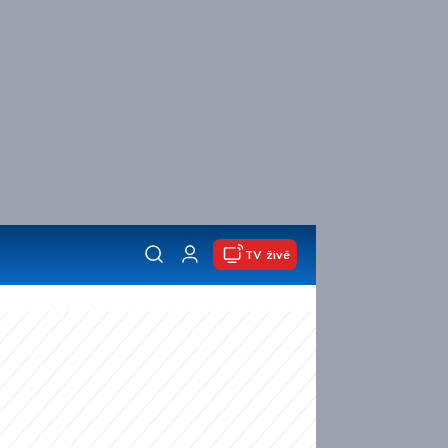
TV živě