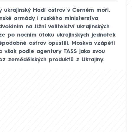
ly ukrajinský Hadí ostrov v Černém moři.
inské armády i ruského ministerstva
oláním na Jižní velitelství ukrajinských
 že po nočním útoku ukrajinských jednotek
ěpodobně ostrov opustili. Moskva vzápětí
ho však podle agentury TASS jako svou
oz zemědělských produktů z Ukrajiny.