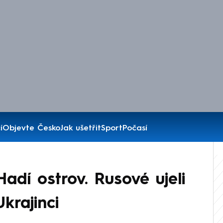
í
Objevte Česko
Jak ušetřit
Sport
Počasí
adí ostrov. Rusové ujeli
krajinci