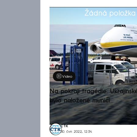
Žádná položka z
Výběr redakce
Video
Na pokraji tragédie: Ukrajinsk
bylo naložené municí
ČTK
30. čvn 2022, 12:34