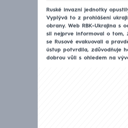
Ruské invazní jednotky opusti
Vyplývá to z prohlášení ukraj
obrany. Web RBK-Ukrajina s odv
sil nejprve informoval o tom,
se Rusové evakuovali a pravd
ústup potvrdila, zdůvodňuje 
dobrou vůli s ohledem na výv