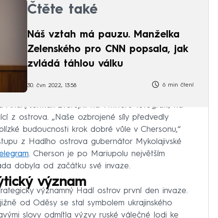
Čtěte také
Náš vztah má pauzu. Manželka
Zelenského pro CNN popsala, jak
zvládá táhlou válku
6 min čtení
30. čvn 2022, 13:58
Andrij Jermak zveřejnil na Twitteru fotografii, na
ící z ostrova. „Naše ozbrojené síly předvedly
lízké budoucnosti krok dobré vůle v Chersonu,“
tupu z Hadího ostrova gubernátor Mykolajivské
elegram
. Cherson je po Mariupolu největším
áda dobyla od začátku své invaze.
ýtický význam
strategicky významný Hadí ostrov první den invaze.
 jižně od Oděsy se stal symbolem ukrajinského
vými slovy odmítla výzvy ruské válečné lodi ke