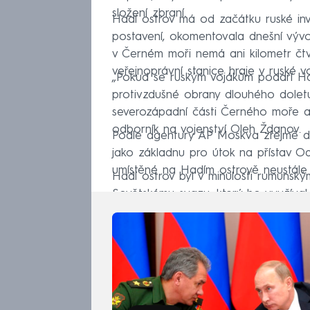
složení zbraní.
Hadí ostrov má od začátku ruské inv
postavení, okomentovala dnešní vývo
v Černém moři nemá ani kilometr čtve
veřejnoprávní stanice hraje v ruské vo
„Pokud se ruským vojákům podaří Ha
protivzdušné obrany dlouhého doletu
severozápadní části Černého moře a n
odborník na vojenství Oleh Ždanov.
Podle agentury AP Moskva zřejmě dou
jako základnu pro útok na přístav Odě
umístěné na Hadím ostrově neustále ú
Hadí ostrov byl v minulosti rumunsk
Sovětskému svazu, který ho využíval