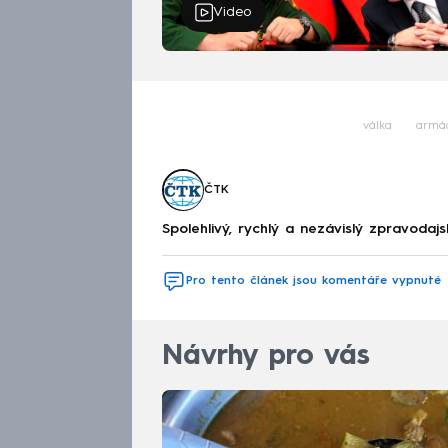
Video
válka
armá
ČTK
Spolehlivý, rychlý a nezávislý zpravodajs
Pro tento článek jsou komentáře vypnuté
Návrhy pro vás