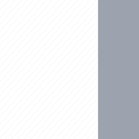
ideo
kat migranty do Česka? Sami by odešli, tvrdí exp
ické sebevraždě