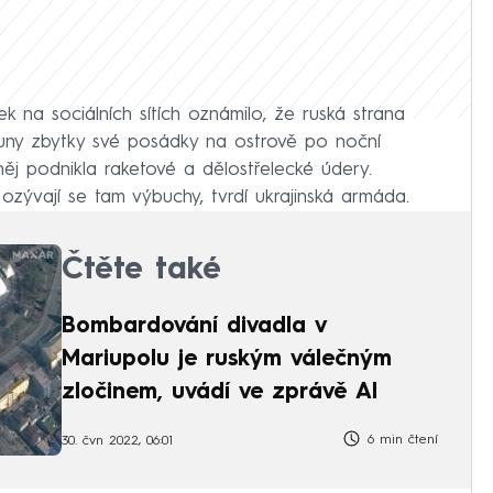
vrtek na sociálních sítích oznámilo, že ruská strana
uny zbytky své posádky na ostrově po noční
něj podnikla raketové a dělostřelecké údery.
zývají se tam výbuchy, tvrdí ukrajinská armáda.
Čtěte také
Bombardování divadla v
Mariupolu je ruským válečným
zločinem, uvádí ve zprávě AI
6 min čtení
30. čvn 2022, 06:01