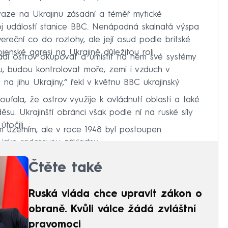
aze na Ukrajinu zásadní a téměř mytické
j událostí stanice BBC. Nenápadná skalnatá výspa
reční co do rozlohy, ale její osud podle britské
jenské agresi na Ukrajině důležitou roli.
dí ostrov okupovat a umístit na něm své systémy
, budou kontrolovat moře, zemi i vzduch v
a jihu Ukrajiny,“ řekl v květnu BBC ukrajinský
fala, že ostrov využije k ovládnutí oblasti a také
su. Ukrajinští obránci však podle ní na ruské síly
točili.
ým územím, ale v roce 1948 byl postoupen
 jako radarovou základnu.
Čtěte také
Ruská vláda chce upravit zákon o
obraně. Kvůli válce žádá zvláštní
pravomoci