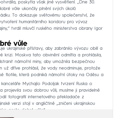
rdila, poskytla však jiné vysvětlení. „Dne 30.
dobré vůle ukončily plnění svých úkolů
ádku. To dokazuje světovému společenství, že
vytvoření humanitárního koridoru pro vývoz
ny,“ tvrdil mluvčí ruského ministerstva obrany Igor
bré vůle
je ukrajinské přístavy, aby zabránilo vývozu obilí a
é krizi. Moskva tato obvinění odmítla a prohlásila,
stranit námořní miny, aby umožnila bezpečnou
an už dříve prohlásil, že vody neodminuje, protože
ké flotile, která podniká námořní útoky na Oděsu a
é kanceláře Mychajlo Podoljak tvrzení Ruska o
 projevila svou dobrou vůli, musíme ji pravidelně
odil fotografií internetového překladače z
inské verzi stojí v angličtině „zničeni ukrajinskou
jako gesto dobré vůle“.