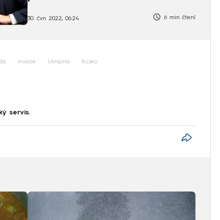
6 min čtení
30. čvn 2022, 06:24
da
invaze
Ukrajina
Rusko
ký servis.