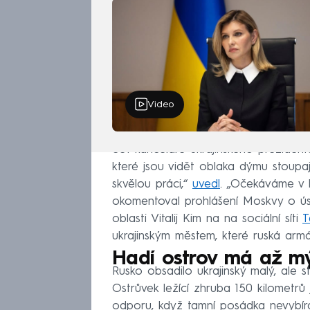
Video
Šéf kanceláře ukrajinského prezidenta 
které jsou vidět oblaka dýmu stoupaj
skvělou práci,“
uvedl
. „Očekáváme v b
okomentoval prohlášení Moskvy o ús
oblasti Vitalij Kim na na sociální síti
T
ukrajinským městem, které ruská arm
Hadí ostrov má až m
Rusko obsadilo ukrajinský malý, ale 
Ostrůvek ležící zhruba 150 kilometrů
odporu, když tamní posádka nevybíra