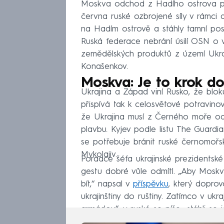
Moskva odchod z Hadího ostrova potv
června ruské ozbrojené síly v rámci 
na Hadím ostrově a stáhly tamní pos
Ruská federace nebrání úsilí OSN o 
zemědělských produktů z území Ukraji
Konašenkov.
Moskva: Je to krok do
Ukrajina a Západ viní Rusko, že bloku
přispívá tak k celosvětové potravinov
že Ukrajina musí z Černého moře od
plavbu. Kyjev podle listu The Guardi
se potřebuje bránit ruské černomořs
Mykolajiv.
Poradce šéfa ukrajinské prezidentsk
gestu dobré vůle odmítl. „Aby Moskva
bít,“ napsal v
příspěvku
, který doprov
ukrajinštiny do ruštiny. Zatímco v ukraj
armádou“, v ruské se píše „stáhli se 