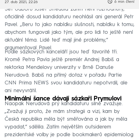
6 min čtení
27. dub 2021, 22:26
Šéf odborů Josef Středula zatím není rozhodnutý,
oficiálně dosud kandidaturu neohlásil ani generál Petr
Pavel. „Beru to jako nabídku slušnosti, nabídku k tomu,
abychom fungovali jako tým, ale pro lidi to ještě není
aktuální téma. Lidé teď mají jiné problémy,“
argumentoval Pavel.
Podle sázkových kanceláří jsou teď favorité tři.
Kromě Petra Pavla ještě premiér Andrej Babiš a
rektorka Mendelovy univerzity v Brně Danuše
Nerudová. Babiš na přímý dotaz v pořadu Partie
CNN Prima NEWS svou kandidaturu nepotvrdil, ale
ani nevyvrátil.
Minimální šance dávají sázkaři Prymulovi
Naopak Nerudová prý kandidaturu silně zvažuje.
„Zvažuji ji proto, že mám strategii a vizi, kam by
Česká republika měla být směřována a jak by měla
vypadat,“ sdělila. Zatím největším outsiderem
prezidentské volby je podle bookmakerů epidemiolog