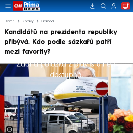
Domů
Zprávy
Domácí
Kandidátů na prezidenta republiky
přibývá. Kdo podle sázkařů patří
mezi favority?
Žádná položka z playlistu není
Výběr redakce
dostupná.