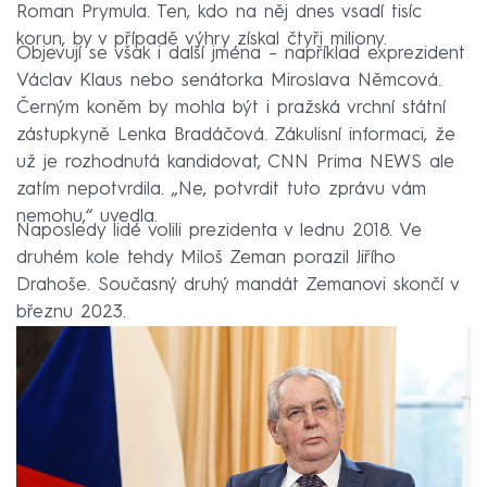
Roman Prymula. Ten, kdo na něj dnes vsadí tisíc
korun, by v případě výhry získal čtyři miliony.
Objevují se však i další jména – například exprezident
Václav Klaus nebo senátorka Miroslava Němcová.
Černým koněm by mohla být i pražská vrchní státní
zástupkyně Lenka Bradáčová. Zákulisní informaci, že
už je rozhodnutá kandidovat, CNN Prima NEWS ale
zatím nepotvrdila. „Ne, potvrdit tuto zprávu vám
nemohu,“ uvedla.
Naposledy lidé volili prezidenta v lednu 2018. Ve
druhém kole tehdy Miloš Zeman porazil Jiřího
Drahoše. Současný druhý mandát Zemanovi skončí v
březnu 2023.