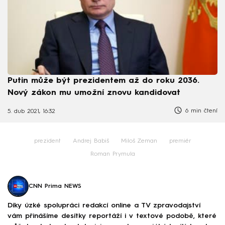
Putin může být prezidentem až do roku 2036.
Nový zákon mu umožní znovu kandidovat
6 min čtení
5. dub 2021, 16:32
prezident
Andrej Babiš
Miloš Zeman
premiér
Roman Prymula
CNN Prima NEWS
Díky úzké spolupráci redakcí online a TV zpravodajství
vám přinášíme desítky reportáží i v textové podobě, které