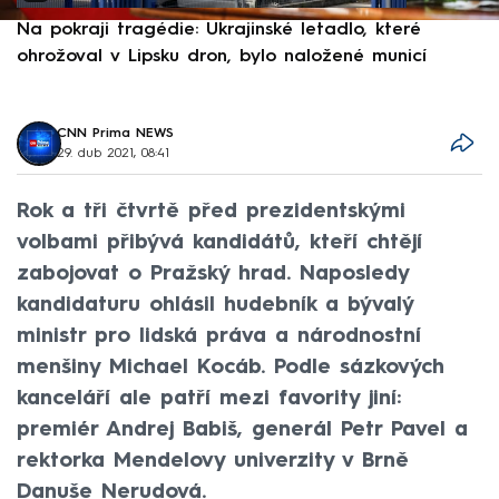
Na pokraji tragédie: Ukrajinské letadlo, které
P
ohrožoval v Lipsku dron, bylo naložené municí
e
CNN Prima NEWS
29. dub 2021, 08:41
Rok a tři čtvrtě před prezidentskými
volbami přibývá kandidátů, kteří chtějí
zabojovat o Pražský hrad. Naposledy
kandidaturu ohlásil hudebník a bývalý
ministr pro lidská práva a národnostní
menšiny Michael Kocáb. Podle sázkových
kanceláří ale patří mezi favority jiní:
premiér Andrej Babiš, generál Petr Pavel a
rektorka Mendelovy univerzity v Brně
Danuše Nerudová.