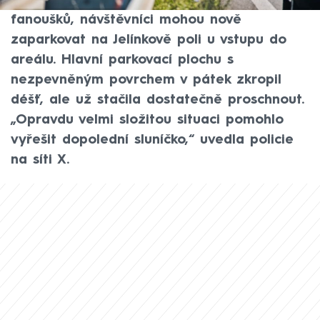
Masarykův okruh čelí velkému náporu
fanoušků, návštěvníci mohou nově
zaparkovat na Jelínkově poli u vstupu do
areálu. Hlavní parkovací plochu s
nezpevněným povrchem v pátek zkropil
déšť, ale už stačila dostatečně proschnout.
„Opravdu velmi složitou situaci pomohlo
vyřešit dopolední sluníčko,“ uvedla policie
na síti X.