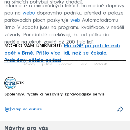
na silnicích pohybují stovky chodců.
Informace o mimořádných linkách hromadné dopravy
jsou na
webu
dopravního podniku, přehled o poloze
parkovacích ploch poskytuje
web
Automotodromu
Brno. V sobotu jsou na programu kvalifikace, v neděli
závody. Pořadatelé očekávají, že od pátku do
neděle na okruh zavítá až 200 tisíc lidí.
MOHLO VÁM UNIKNOUT:
MotoGP po pěti letech
opět v Brně. Přišlo více lidí, než se čekalo.
Problémy dělalo počasí
Failed to fetch
závody
policie
doprava
Brno
MotoGP
ČTK
Spolehlivý, rychlý a nezávislý zpravodajský servis.
Vstup do diskuze
Návrhy pro vás