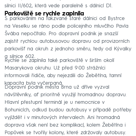
silnici II/602, která vede paralelně s dálnicí D1.
Parkoviště se rychle zaplnila
S parkováním na takzvané staré dálnici od Bystrce
na Veselku se ráno podle policejního mluvčího Pavla
Švába nepočítalo. Pro dopravní podnik je snazší
zajistit rychlou autobusovou dopravu od provizorních
parkovišť na okruh z jednoho směru, tedy od Kývalky
a silnice 602.
Rychle se zaplnila také parkoviště v širším okolí
Masarykova okruhu. Už před 9:00 strážníci
informovali řidiče, aby nejezdili do Žebětína, tamní
kapacita byla vyčerpaná.
Dopravní podnik města Brna už dříve vyzval
návštěvníky, ať prioritně využijí hromadnou dopravu.
Hlavní přestupní terminál je u nemocnice v
Bohunicích, odkud budou autobusy v případě potřeby
vyjíždět i v minutových intervalech. Ani hromadná
doprava však není bez komplikací, kolem Žebětína i
Popůvek se tvořily kolony, které zdržovaly autobusy.