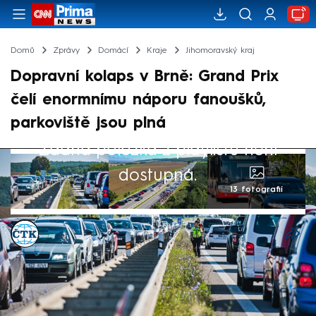
Domů
Zprávy
Domácí
Kraje
Jihomoravský kraj
Dopravní kolaps v Brně: Grand Prix
čelí enormnímu náporu fanoušků,
parkoviště jsou plná
Žádná položka z playlistu není
dostupná.
13 fotografií
ČTK
19. čvc 2025, 11:05
Brno kvůli mistrovství světa silničních
motocyklů zažilo dopravní kolaps.