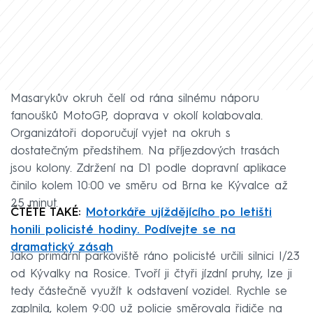
Masarykův okruh čelí od rána silnému náporu
fanoušků MotoGP, doprava v okolí kolabovala.
Organizátoři doporučují vyjet na okruh s
dostatečným předstihem. Na příjezdových trasách
jsou kolony. Zdržení na D1 podle dopravní aplikace
činilo kolem 10:00 ve směru od Brna ke Kývalce až
25 minut.
ČTĚTE TAKÉ:
Motorkáře ujíždějícího po letišti
honili policisté hodiny. Podívejte se na
dramatický zásah
Jako primární parkoviště ráno policisté určili silnici I/23
od Kývalky na Rosice. Tvoří ji čtyři jízdní pruhy, lze ji
tedy částečně využít k odstavení vozidel. Rychle se
zaplnila, kolem 9:00 už policie směrovala řidiče na