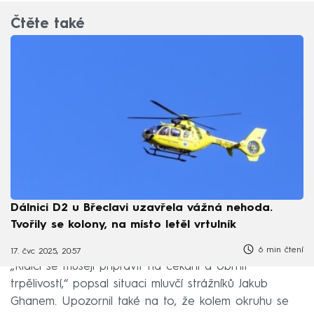
Čtěte také
Dálnici D2 u Břeclavi uzavřela vážná nehoda.
Tvořily se kolony, na místo letěl vrtulník
6 min čtení
17. čvc 2025, 20:57
„Řidiči se musejí připravit na čekání a obrnit
trpělivostí,“ popsal situaci mluvčí strážníků Jakub
Ghanem. Upozornil také na to, že kolem okruhu se