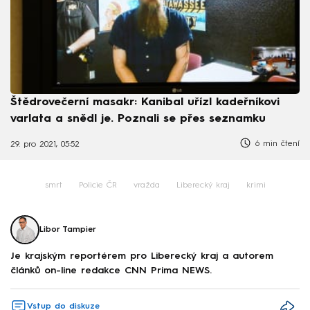
Štědrovečerní masakr: Kanibal uřízl kadeřníkovi
varlata a snědl je. Poznali se přes seznamku
6 min čtení
29. pro 2021, 05:52
smrt
Policie ČR
vražda
Liberecký kraj
krimi
Libor Tampier
Je krajským reportérem pro Liberecký kraj a autorem
článků on-line redakce CNN Prima NEWS.
Vstup do diskuze