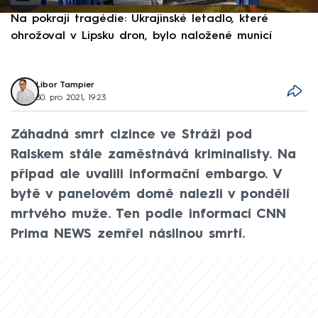
Na pokraji tragédie: Ukrajinské letadlo, které
P
ohrožoval v Lipsku dron, bylo naložené municí
e
Libor Tampier
30. pro 2021, 19:23
Záhadná smrt cizince ve Stráži pod
Ralskem stále zaměstnává kriminalisty. Na
případ ale uvalili informační embargo. V
bytě v panelovém domě nalezli v pondělí
mrtvého muže. Ten podle informací CNN
Prima NEWS zemřel násilnou smrtí.