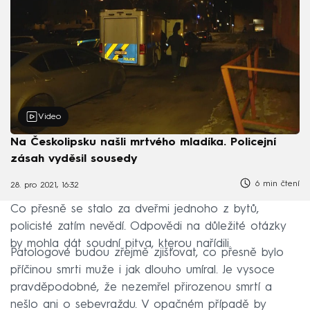
Video
Na Českolipsku našli mrtvého mladíka. Policejní
zásah vyděsil sousedy
6 min čtení
28. pro 2021, 16:32
Co přesně se stalo za dveřmi jednoho z bytů,
policisté zatím nevědí. Odpovědi na důležité otázky
by mohla dát soudní pitva, kterou nařídili.
Patologové budou zřejmě zjišťovat, co přesně bylo
příčinou smrti muže i jak dlouho umíral. Je vysoce
pravděpodobné, že nezemřel přirozenou smrtí a
nešlo ani o sebevraždu. V opačném případě by