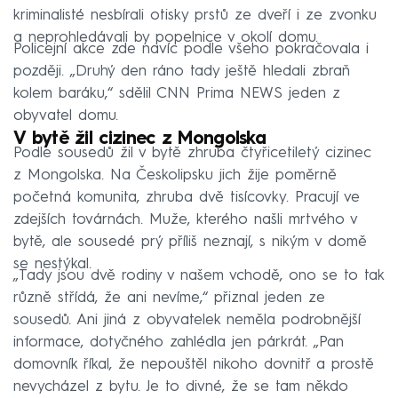
kriminalisté nesbírali otisky prstů ze dveří i ze zvonku
a neprohledávali by popelnice v okolí domu.
Policejní akce zde navíc podle všeho pokračovala i
později. „Druhý den ráno tady ještě hledali zbraň
kolem baráku,“ sdělil CNN Prima NEWS jeden z
obyvatel domu.
V bytě žil cizinec z Mongolska
Podle sousedů žil v bytě zhruba čtyřicetiletý cizinec
z Mongolska. Na Českolipsku jich žije poměrně
početná komunita, zhruba dvě tisícovky. Pracují ve
zdejších továrnách. Muže, kterého našli mrtvého v
bytě, ale sousedé prý příliš neznají, s nikým v domě
se nestýkal.
„Tady jsou dvě rodiny v našem vchodě, ono se to tak
různě střídá, že ani nevíme,“ přiznal jeden ze
sousedů. Ani jiná z obyvatelek neměla podrobnější
informace, dotyčného zahlédla jen párkrát. „Pan
domovník říkal, že nepouštěl nikoho dovnitř a prostě
nevycházel z bytu. Je to divné, že se tam někdo