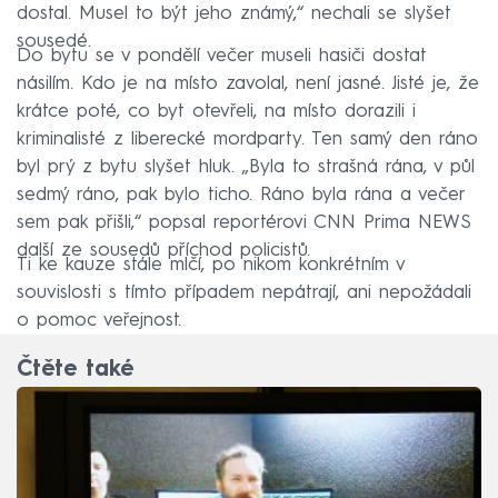
dostal. Musel to být jeho známý,“ nechali se slyšet
sousedé.
Do bytu se v pondělí večer museli hasiči dostat
násilím. Kdo je na místo zavolal, není jasné. Jisté je, že
krátce poté, co byt otevřeli, na místo dorazili i
kriminalisté z liberecké mordparty. Ten samý den ráno
byl prý z bytu slyšet hluk. „Byla to strašná rána, v půl
sedmý ráno, pak bylo ticho. Ráno byla rána a večer
sem pak přišli,“ popsal reportérovi CNN Prima NEWS
další ze sousedů příchod policistů.
Ti ke kauze stále mlčí, po nikom konkrétním v
souvislosti s tímto případem nepátrají, ani nepožádali
o pomoc veřejnost.
Čtěte také