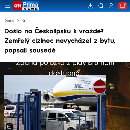
Domů
Krimi
Došlo na Českolipsku k vraždě?
Zemřelý cizinec nevycházel z bytu,
popsali sousedé
Žádná položka z playlistu není
Výběr redakce
dostupná.