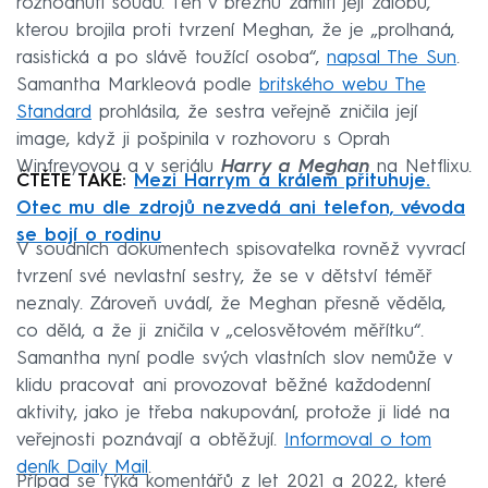
rozhodnutí soudu. Ten v březnu zamítl její žalobu,
kterou brojila proti tvrzení Meghan, že je „prolhaná,
rasistická a po slávě toužící osoba“,
napsal The Sun
.
Samantha Markleová podle
britského webu The
Standard
prohlásila, že sestra veřejně zničila její
image, když ji pošpinila v rozhovoru s Oprah
Winfreyovou a v seriálu
Harry a Meghan
na Netflixu.
ČTĚTE TAKÉ:
Mezi Harrym a králem přituhuje.
Otec mu dle zdrojů nezvedá ani telefon, vévoda
se bojí o rodinu
V soudních dokumentech spisovatelka rovněž vyvrací
tvrzení své nevlastní sestry, že se v dětství téměř
neznaly. Zároveň uvádí, že Meghan přesně věděla,
co dělá, a že ji zničila v „celosvětovém měřítku“.
Samantha nyní podle svých vlastních slov nemůže v
klidu pracovat ani provozovat běžné každodenní
aktivity, jako je třeba nakupování, protože ji lidé na
veřejnosti poznávají a obtěžují.
Informoval o tom
deník Daily Mail
.
Případ se týká komentářů z let 2021 a 2022, které