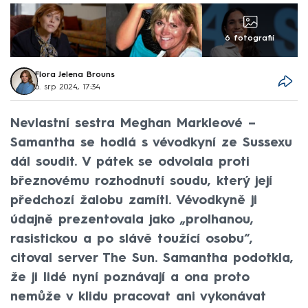
6 fotografií
Flora Jelena Brouns
6. srp 2024, 17:34
Nevlastní sestra Meghan Markleové –
Samantha se hodlá s vévodkyní ze Sussexu
dál soudit. V pátek se odvolala proti
březnovému rozhodnutí soudu, který její
předchozí žalobu zamítl. Vévodkyně ji
údajně prezentovala jako „prolhanou,
rasistickou a po slávě toužící osobu“,
citoval server The Sun. Samantha podotkla,
že ji lidé nyní poznávají a ona proto
nemůže v klidu pracovat ani vykonávat