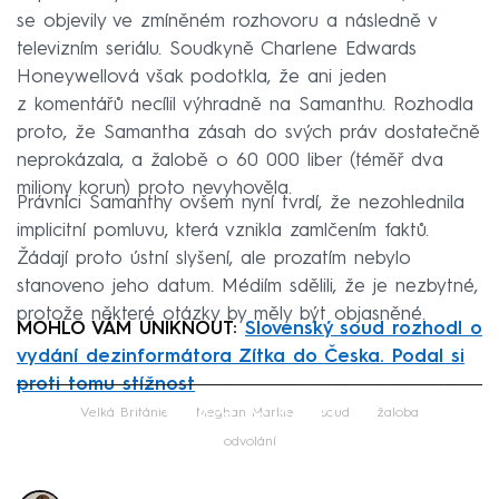
se objevily ve zmíněném rozhovoru a následně v
televizním seriálu. Soudkyně Charlene Edwards
Honeywellová však podotkla, že ani jeden
z komentářů necílil výhradně na Samanthu. Rozhodla
proto, že Samantha zásah do svých práv dostatečně
neprokázala, a žalobě o 60 000 liber (téměř dva
miliony korun) proto nevyhověla.
Právníci Samanthy ovšem nyní tvrdí, že nezohlednila
implicitní pomluvu, která vznikla zamlčením faktů.
Žádají proto ústní slyšení, ale prozatím nebylo
stanoveno jeho datum. Médiím sdělili, že je nezbytné,
protože některé otázky by měly být objasněné.
MOHLO VÁM UNIKNOUT:
Slovenský soud rozhodl o
vydání dezinformátora Zítka do Česka. Podal si
proti tomu stížnost
Failed to fetch
Velká Británie
Meghan Markle
soud
žaloba
odvolání