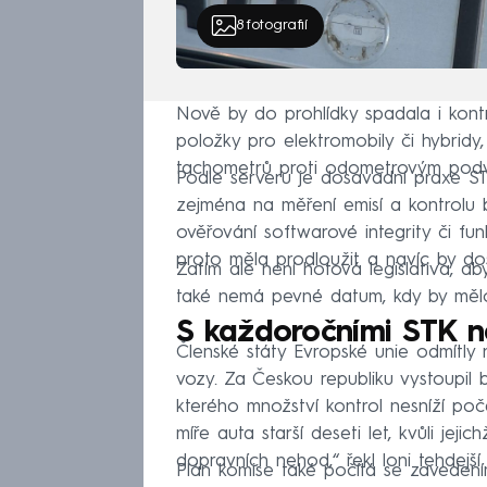
8
fotografií
Nově by do prohlídky spadala i kont
položky pro elektromobily či hybridy
tachometrů proti odometrovým podv
Podle serveru je dosavadní praxe STK
zejména na měření emisí a kontrolu b
ověřování softwarové integrity či f
proto měla prodloužit a navíc by doš
Zatím ale není hotová legislativa, a
také nemá pevné datum, kdy by mělo 
S každoročními STK ne
Členské státy Evropské unie odmítly 
vozy. Za Českou republiku vystoupil 
kterého množství kontrol nesníží po
míře auta starší deseti let, kvůli je
dopravních nehod,“ řekl loni tehdejší m
Plán komise také počítá se zavedením