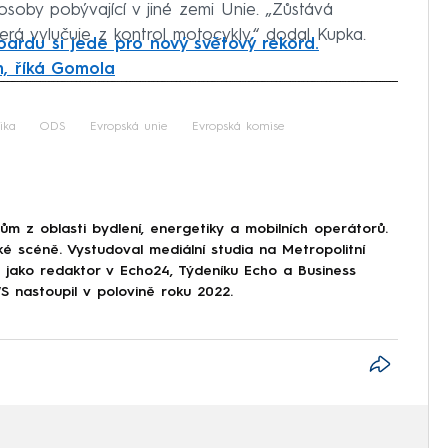
soby pobývající v jiné zemi Unie. „Zůstává
erá vylučuje z kontrol motocykly,“ dodal Kupka.
ardu si jede pro nový světový rekord.
m, říká Gomola
iled to fetch
tika
ODS
Evropská unie
Evropská komise
 z oblasti bydlení, energetiky a mobilních operátorů.
ké scéně. Vystudoval mediální studia na Metropolitní
l jako redaktor v Echo24, Týdeníku Echo a Business
nastoupil v polovině roku 2022.