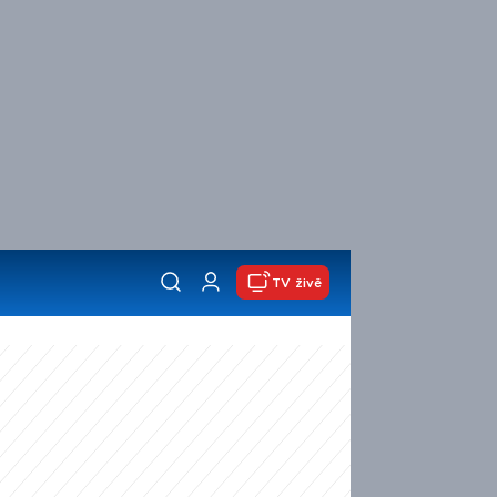
TV živě