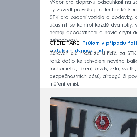
Výbor pro dopravu odsouhlasil na za
by zavedl pravidla pro technické kon
STK pro osobní vozidla a dodávky, kte
účastnit se kontrol každé dva roky. 
nemají opodstatnění a navíc chybí da
nehodovost.
ČTĚTE TAKÉ:
Průlom v případu fotb
a dalších dvanáct lidí
Zároveň ale hrozí, že si řidiči za ST
totiž došlo ke schválení nového balí
tachometru, řízení, brzdy, skla, světl
bezpečnostních pásů, airbagů či pov
měření emisí.