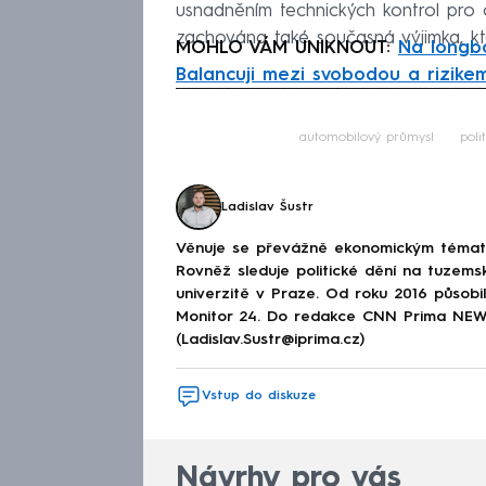
usnadněním technických kontrol pro o
zachována také současná výjimka, kt
MOHLO VÁM UNIKNOUT:
Na longbo
Balancuji mezi svobodou a rizike
Fa
automobilový průmysl
poli
Ladislav Šustr
Věnuje se převážně ekonomickým tématům
Rovněž sleduje politické dění na tuzems
univerzitě v Praze. Od roku 2016 působi
Monitor 24. Do redakce CNN Prima NEWS 
(Ladislav.Sustr@iprima.cz)
Vstup do diskuze
Návrhy pro vás