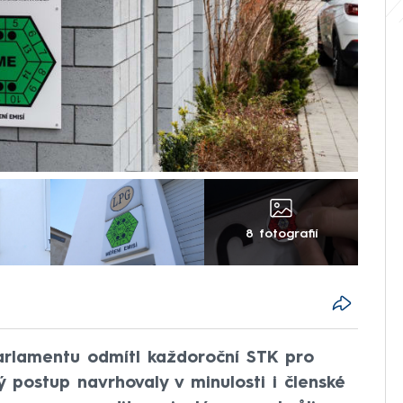
8 fotografií
arlamentu odmítl každoroční STK pro
ný postup navrhovaly v minulosti i členské