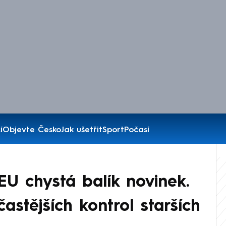
í
Objevte Česko
Jak ušetřit
Sport
Počasí
EU chystá balík novinek.
stějších kontrol starších