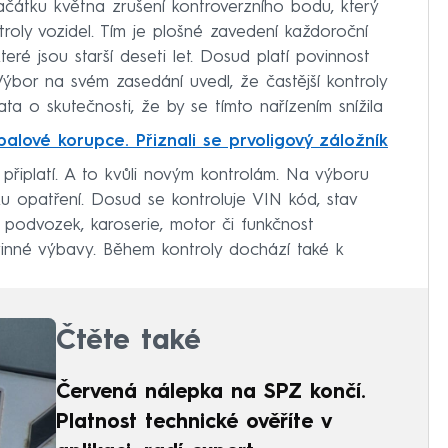
čátku května zrušení kontroverzního bodu, který
troly vozidel. Tím je plošné zavedení každoroční
ré jsou starší deseti let. Dosud platí povinnost
Výbor na svém zasedání uvedl, že častější kontroly
ta o skutečnosti, že by se tímto nařízením snížila
alové korupce. Přiznali se prvoligový záložník
K připlatí. A to kvůli novým kontrolám. Na výboru
ku opatření. Dosud se kontroluje VIN kód, stav
a, podvozek, karoserie, motor či funkčnost
inné výbavy. Během kontroly dochází také k
Čtěte také
Červená nálepka na SPZ končí.
Platnost technické ověříte v