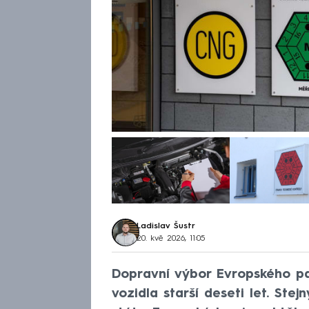
Ladislav Šustr
20. kvě 2026, 11:05
Dopravní výbor Evropského p
vozidla starší deseti let. Stej