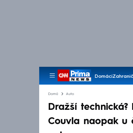
Domácí
Zahranič
Pořady
Domů
Auto
Dražší technická? 
Couvla naopak u ča