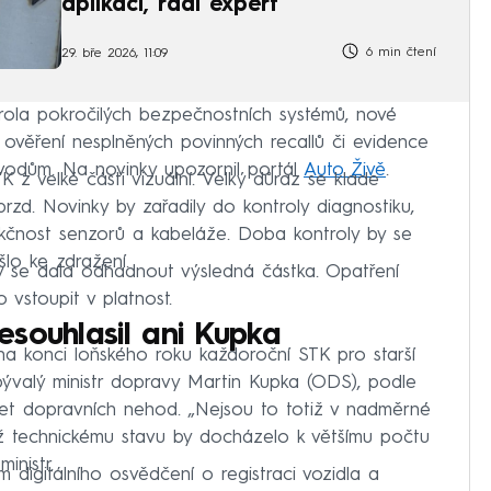
aplikaci, radí expert
6 min čtení
29. bře 2026, 11:09
rola pokročilých bezpečnostních systémů, nové
, ověření nesplněných povinných recallů či evidence
odům. Na novinky upozornil portál
Auto Živě
.
 z velké části vizuální. Velký důraz se klade
rzd. Novinky by zařadily do kontroly diagnostiku,
unkčnost senzorů a kabeláže. Doba kontroly by se
lo ke zdražení.
by se dala odhadnout výsledná částka. Opatření
vstoupit v platnost.
souhlasil ani Kupka
na konci loňského roku každoroční STK pro starší
bývalý ministr dopravy Martin Kupka (ODS), podle
čet dopravních nehod. „Nejsou to totiž v nadměrné
jichž technickému stavu by docházelo k většímu počtu
inistr.
 digitálního osvědčení o registraci vozidla a