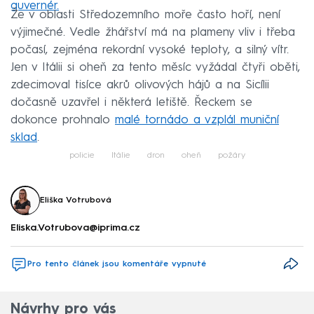
guvernér.
Že v oblasti Středozemního moře často hoří, není
výjimečné. Vedle žhářství má na plameny vliv i třeba
počasí, zejména rekordní vysoké teploty, a silný vítr.
Jen v Itálii si oheň za tento měsíc vyžádal čtyři oběti,
zdecimoval tisíce akrů olivových hájů a na Sicílii
dočasně uzavřel i některá letiště. Řeckem se
dokonce prohnalo
malé tornádo a vzplál muniční
sklad
.
policie
Itálie
dron
oheň
požáry
Eliška Votrubová
Eliska.Votrubova@iprima.cz
Pro tento článek jsou komentáře vypnuté
Návrhy pro vás