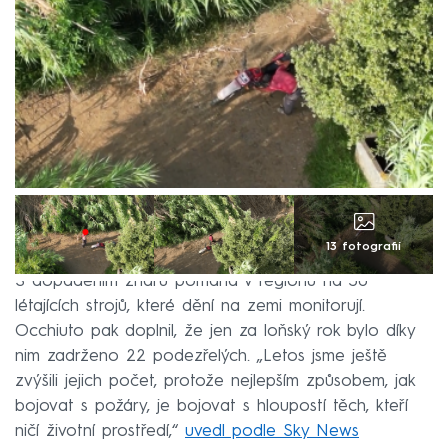
13 fotografií
S dopadením žhářů pomáhá v regionu na 30
létajících strojů, které dění na zemi monitorují.
Occhiuto pak doplnil, že jen za loňský rok bylo díky
nim zadrženo 22 podezřelých. „Letos jsme ještě
zvýšili jejich počet, protože nejlepším způsobem, jak
bojovat s požáry, je bojovat s hloupostí těch, kteří
ničí životní prostředí,“
uvedl podle Sky News