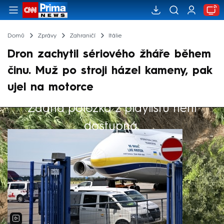
Domů
Zprávy
Zahraničí
Itálie
Dron zachytil sériového žháře během
činu. Muž po stroji házel kameny, pak
ujel na motorce
Žádná položka z playlistu není
Výběr redakce
dostupná.