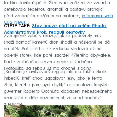
taktika slavila úspěch. Sledovací zařízení ze vzduchu
detekovalo tepelnou anomálii a postavu prchající
před vznikajícím požárem na motorce,
informoval web
CBS News.
ČTĚTE TAKÉ:
Stav nouze platí na celém Rhodu.
Administrativní krok, reagují cestovky
Zveřejněné záběry ukazují, jak se podezřelý muž
snaží pomocí kamenů dron shodit a následně se dá
na útěk. Policisté ho ze vzduchu sledovali až na
odlehlý statek, kde poté zadrželi 47letého obyvatele.
Podle zmíněného serveru nejde o žádného
svatouška, za sebou už má drobné zločiny.
„Kalábrie je civilizovaný region, ale má také několik
imbecilů, kteří chodí zapalovat lesy, jako je tento
žhář, kterého jsme nyní chytili,“ okomentoval krajský
guvernér Roberto Occhiuto dopadení nebezpečného
recidivisty a dále poznamenal, že snad pochází
z jeskyně.