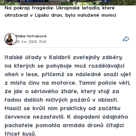
Na pokraji tragédie: Ukrajinské letadlo, které
P
ohrožoval v Lipsku dron, bylo naložené municí
e
Eliška Votrubová
28. čvc 2023, 13:40
Italské úřady v Kalábrii zveřejnily záběry,
na kterých se pohybuje muž rozdělávající
oheň v lese, přičemž se následně snaží ujet
z místa činu na motorce. Tamní policie věří,
že jde o sériového žháře, který stojí za
řadou dalších ničivých požárů v oblasti.
Hasiči se kvůli nim prakticky od začátku
července nezastavili. K dopadení údajného
pachatele pomohla armáda dronů čítající
třicet kusů.