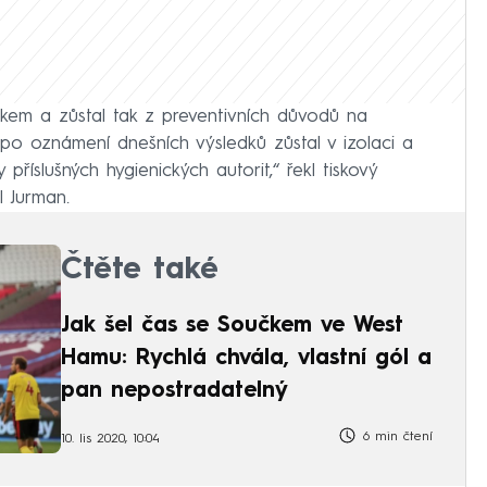
nkem a zůstal tak z preventivních důvodů na
po oznámení dnešních výsledků zůstal v izolaci a
příslušných hygienických autorit,“ řekl tiskový
 Jurman.
Čtěte také
Jak šel čas se Součkem ve West
Hamu: Rychlá chvála, vlastní gól a
pan nepostradatelný
6 min čtení
10. lis 2020, 10:04