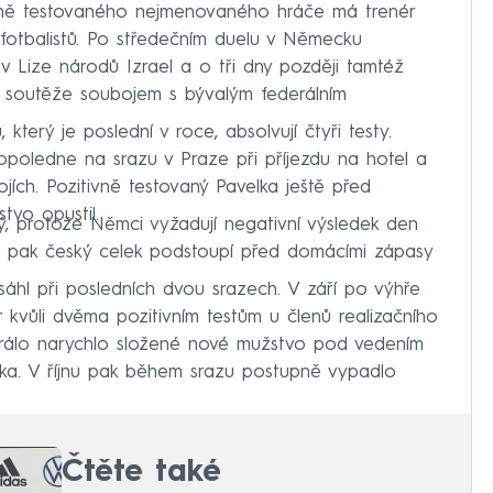
vně testovaného nejmenovaného hráče má trenér
 fotbalistů. Po středečním duelu v Německu
ni v Lize národů Izrael a o tři dny později tamtéž
u soutěže soubojem s bývalým federálním
který je poslední v roce, absolvují čtyři testy.
opoledne na srazu v Praze při příjezdu na hotel a
jích. Pozitivně testovaný Pavelka ještě před
tvo opustil.
, protože Němci vyžadují negativní výsledek den
rů pak český celek podstoupí před domácími zápasy
sáhl při posledních dvou srazech. V září po výhře
 kvůli dvěma pozitivním testům u členů realizačního
hrálo narychlo složené nové mužstvo pod vedením
bka. V říjnu pak během srazu postupně vypadlo
Čtěte také