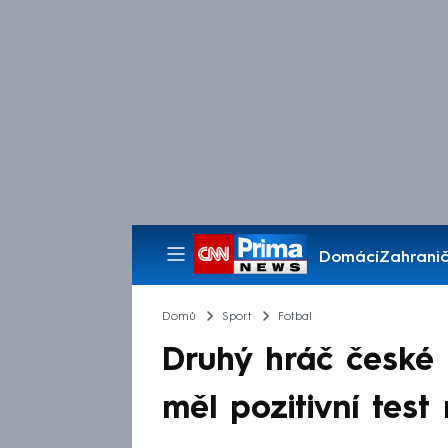
Domácí
Zahranič
Pořady
Domů
Sport
Fotbal
Druhý hráč české 
měl pozitivní test