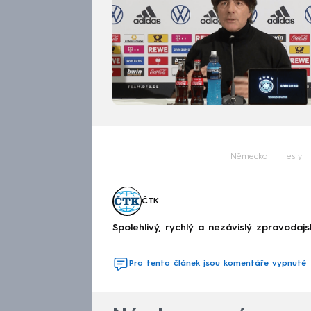
Německo
testy
ČTK
Spolehlivý, rychlý a nezávislý zpravodajs
Pro tento článek jsou komentáře vypnuté