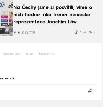
Na Čechy jsme si posvítili, víme o
nich hodně, říká trenér německé
reprezentace Joachim Löw
6 min čtení
10. lis 2020, 17:33
reprezentace
fotbal
koronavirus
ký servis.