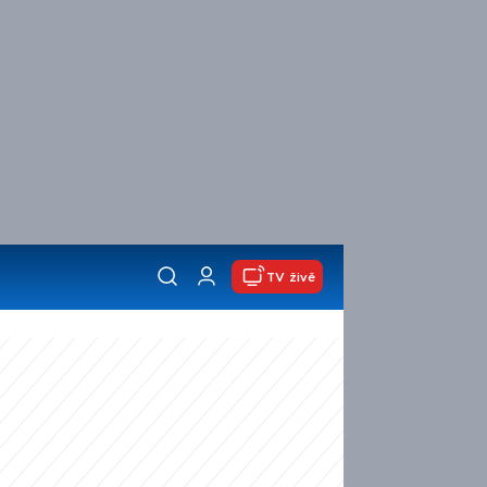
TV živě