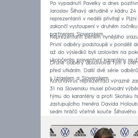
Po vypadnutí Pavelky a dnes poziti
Jaroslav Šilhavý aktuálně v kádru 24
reprezentanti v neděli přivítají v Plz
zakončí vystoupení v druhém ročník
partnerem Slovenskem.
Reprezentanti během nynějšího srazu, 
První odběry podstoupili v pondělí d
až do výsledků byli izolováni na poko
ukončením preventivní karantény mužs
Druhé odběry absolvoval tým v úterý
před utkáním. Další dvě série odbě
s Izraelem a Slovenskem.
Koronavirus reprezentaci výrazně za
3:1 na Slovensku musel původní výběr
týmu do karantény a proti Skotsku 
zastupujícího trenéra Davida Holou
sedm hráčů včetně kouče Šilhavého.