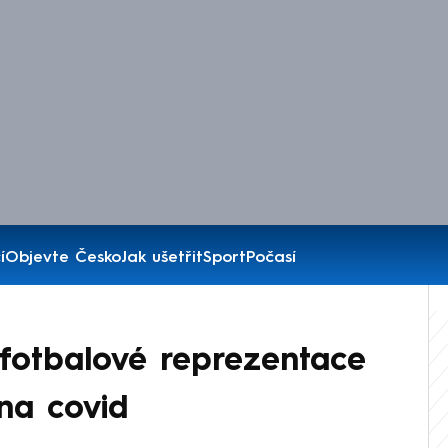
í
Objevte Česko
Jak ušetřit
Sport
Počasí
fotbalové reprezentace
 na covid