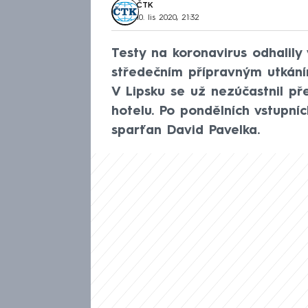
ČTK
10. lis 2020, 21:32
Testy na koronavirus odhalily
středečním přípravným utkán
V Lipsku se už nezúčastnil př
hotelu. Po pondělních vstupní
sparťan David Pavelka.