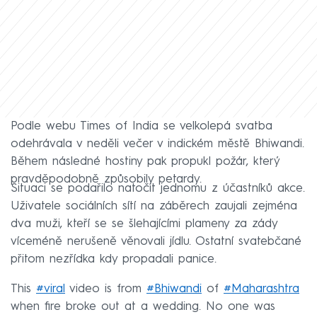
Podle webu Times of India se velkolepá svatba
odehrávala v neděli večer v indickém městě Bhiwandi.
Během následné hostiny pak propukl požár, který
pravděpodobně způsobily petardy.
Situaci se podařilo natočit jednomu z účastníků akce.
Uživatele sociálních sítí na záběrech zaujali zejména
dva muži, kteří se se šlehajícími plameny za zády
víceméně nerušeně věnovali jídlu. Ostatní svatebčané
přitom nezřídka kdy propadali panice.
This
#viral
video is from
#Bhiwandi
of
#Maharashtra
when fire broke out at a wedding. No one was