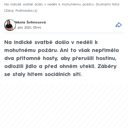
Na indické svatbě došlo v neděli k mohutnému požáru. (Ilustrační foto)
Zdroj: Profimedia.cz
Nikola Švihnosová
1. pro 2021, 05:44
Na indické svatbě došlo v neděli k
mohutnému požáru. Ani to však nepřimělo
dva přítomné hosty, aby přerušili hostinu,
odložili jídlo a před ohněm utekli. Záběry
se staly hitem sociálních sítí.