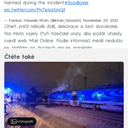
harmed during the incident.
#foodlover
pic.twitter.com/Pn7e4qSmQt
— Faraaz Haseeb Khan (@khan_faraazh)
November 29, 2021
Oheň zničil několik židlí, dekorace a šest dvoukolek.
Na místo vyjely čtyři hasičské vozy, aby požár uhasily,
uvedl web Mail Online. Podle informací médií nedošlo
ke ztrátám na životech ani ke zraněním.
Čtěte také
4
fotografií