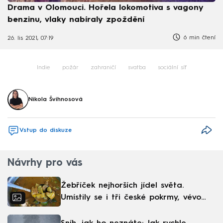
Drama v Olomouci. Hořela lokomotiva s vagony
benzinu, vlaky nabíraly zpoždění
6 min čtení
26. lis 2021, 07:19
Indie
požár
zahraničí
svatba
sociální síť
Nikola Švihnosová
Vstup do diskuze
Návrhy pro vás
Žebříček nejhorších jídel světa.
Umístily se i tři české pokrmy, vévodí
skandinávská kuchyně