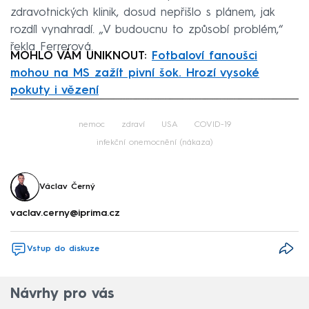
zdravotnických klinik, dosud nepřišlo s plánem, jak
rozdíl vynahradí. „V budoucnu to způsobí problém,“
řekla Ferrerová.
MOHLO VÁM UNIKNOUT:
Fotbaloví fanoušci
mohou na MS zažít pivní šok. Hrozí vysoké
pokuty i vězení
Failed to fetch
nemoc
zdraví
USA
COVID-19
infekční onemocnění (nákaza)
Václav Černý
vaclav.cerny@iprima.cz
Vstup do diskuze
Návrhy pro vás