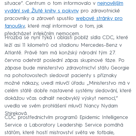
situace“. Centrum o tom informovalo v
nejnovějším
vydání své Žluté knihy s pokyny
pro zdravotnické
pracovníky a zároveň spustilo
webové stránky pro
fanoušky
, které mají informovat o tom, jak
předcházet infekčním nemocem.
Hrozba se nyní týká i oblasti poblíž sídla CDC, které
leží asi 11 kilometrů od stadionu Mercedes-Benz v
Atlantě. Právě tam má konžský národní tým 27.
června odehrát poslední zápas skupinové fáze. Po
zápase bude ministerstvo zdravotnictví státu Georgie
na pohotovostech sledovat pacienty s příznaky
možné nákazy, uvedl mluvčí úřadu. „Ministerstvo má v
celém státě dobře nastavené systémy sledování, které
dokážou včas odhalit neobvyklý výskyt nemocí,“
uvedla ve svém prohlášení mluvčí Nancy Nydam
Shireková.
CDC prostřednictvím programů Epidemic Intelligence
Service a Laboratory Leadership Service pomáhá
státům, které hostí mistrovství světa ve fotbale,