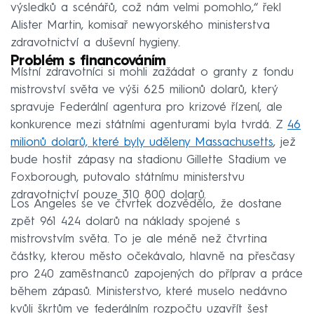
výsledků a scénářů, což nám velmi pomohlo,“ řekl
Alister Martin, komisař newyorského ministerstva
zdravotnictví a duševní hygieny.
Problém s financováním
Místní zdravotníci si mohli zažádat o granty z fondu
mistrovství světa ve výši 625 milionů dolarů, který
spravuje Federální agentura pro krizové řízení, ale
konkurence mezi státními agenturami byla tvrdá. Z
46
milionů dolarů, které byly uděleny Massachusetts
, jež
bude hostit zápasy na stadionu Gillette Stadium ve
Foxborough, putovalo státnímu ministerstvu
zdravotnictví pouze 310 800 dolarů.
Los Angeles se ve čtvrtek dozvědělo, že dostane
zpět 961 424 dolarů na náklady spojené s
mistrovstvím světa. To je ale méně než čtvrtina
částky, kterou město očekávalo, hlavně na přesčasy
pro 240 zaměstnanců zapojených do příprav a práce
během zápasů. Ministerstvo, které muselo nedávno
kvůli škrtům ve federálním rozpočtu uzavřít šest