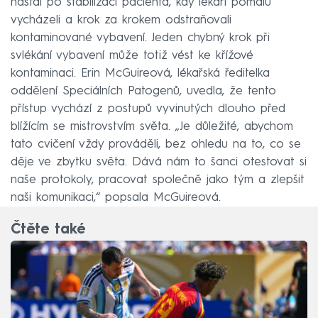
nastal po stabilizaci pacienta, kdy lékaři pomalu
vycházeli a krok za krokem odstraňovali
kontaminované vybavení. Jeden chybný krok při
svlékání vybavení může totiž vést ke křížové
kontaminaci. Erin McGuireová, lékařská ředitelka
oddělení Speciálních Patogenů, uvedla, že tento
přístup vychází z postupů vyvinutých dlouho před
blížícím se mistrovstvím světa. „Je důležité, abychom
tato cvičení vždy prováděli, bez ohledu na to, co se
děje ve zbytku světa. Dává nám to šanci otestovat si
naše protokoly, pracovat společně jako tým a zlepšit
naši komunikaci,“ popsala McGuireová.
Čtěte také