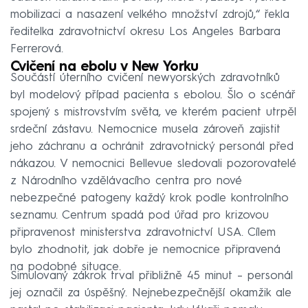
mobilizaci a nasazení velkého množství zdrojů,“ řekla
ředitelka zdravotnictví okresu Los Angeles Barbara
Ferrerová.
Cvičení na ebolu v New Yorku
Součástí úterního cvičení newyorských zdravotníků
byl modelový případ pacienta s ebolou. Šlo o scénář
spojený s mistrovstvím světa, ve kterém pacient utrpěl
srdeční zástavu. Nemocnice musela zároveň zajistit
jeho záchranu a ochránit zdravotnický personál před
nákazou. V nemocnici Bellevue sledovali pozorovatelé
z Národního vzdělávacího centra pro nové
nebezpečné patogeny každý krok podle kontrolního
seznamu. Centrum spadá pod úřad pro krizovou
připravenost ministerstva zdravotnictví USA. Cílem
bylo zhodnotit, jak dobře je nemocnice připravená
na podobné situace.
Simulovaný zákrok trval přibližně 45 minut – personál
jej označil za úspěšný. Nejnebezpečnější okamžik ale