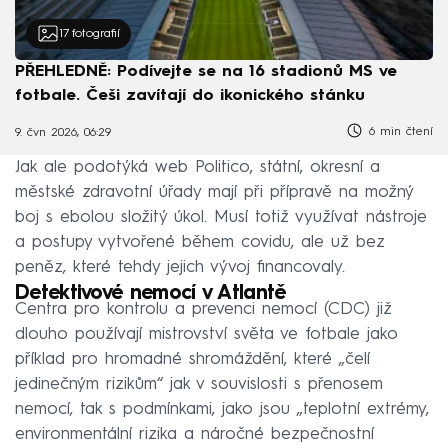
17
fotografií
PŘEHLEDNĚ: Podívejte se na 16 stadionů MS ve
fotbale. Češi zavítají do ikonického stánku
6 min čtení
9. čvn 2026, 06:29
Jak ale podotýká web Politico, státní, okresní a
městské zdravotní úřady mají při přípravě na možný
boj s ebolou složitý úkol. Musí totiž využívat nástroje
a postupy vytvořené během covidu, ale už bez
peněz, které tehdy jejich vývoj financovaly.
Detektivové nemocí v Atlantě
Centra pro kontrolu a prevenci nemocí (CDC) již
dlouho používají mistrovství světa ve fotbale jako
příklad pro hromadné shromáždění, které „čelí
jedinečným rizikům“ jak v souvislosti s přenosem
nemocí, tak s podmínkami, jako jsou „teplotní extrémy,
environmentální rizika a náročné bezpečnostní