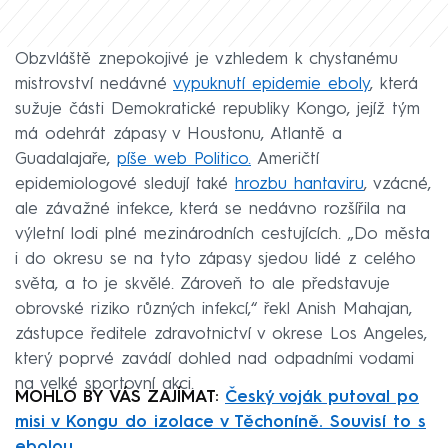
Obzvláště znepokojivé je vzhledem k chystanému
mistrovství nedávné
vypuknutí epidemie eboly
, která
sužuje části Demokratické republiky Kongo, jejíž tým
má odehrát zápasy v Houstonu, Atlantě a
Guadalajaře,
píše web Politico.
Američtí
epidemiologové sledují také
hrozbu hantaviru
, vzácné,
ale závažné infekce, která se nedávno rozšířila na
výletní lodi plné mezinárodních cestujících. „Do města
i do okresu se na tyto zápasy sjedou lidé z celého
světa, a to je skvělé. Zároveň to ale představuje
obrovské riziko různých infekcí,“ řekl Anish Mahajan,
zástupce ředitele zdravotnictví v okrese Los Angeles,
který poprvé zavádí dohled nad odpadními vodami
na velké sportovní akci.
MOHLO BY VÁS ZAJÍMAT:
Český voják putoval po
misi v Kongu do izolace v Těchoníně. Souvisí to s
ebolou