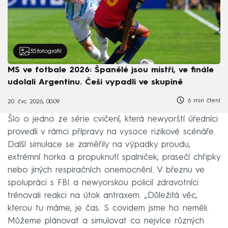
35
fotografií
MS ve fotbale 2026: Španělé jsou mistři, ve finále
udolali Argentinu. Češi vypadli ve skupině
6 min čtení
20. čvc 2026, 00:09
Šlo o jedno ze série cvičení, která newyorští úředníci
provedli v rámci přípravy na vysoce rizikové scénáře.
Další simulace se zaměřily na výpadky proudu,
extrémní horka a propuknutí spalniček, prasečí chřipky
nebo jiných respiračních onemocnění. V březnu ve
spolupráci s FBI a newyorskou policií zdravotníci
trénovali reakci na útok antraxem. „Důležitá věc,
kterou tu máme, je čas. S covidem jsme ho neměli.
Můžeme plánovat a simulovat co nejvíce různých