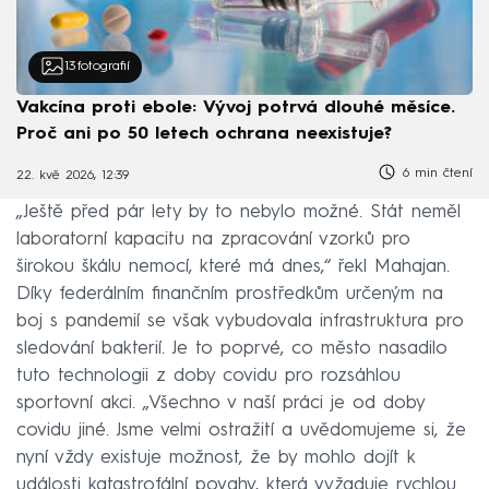
13
fotografií
Vakcína proti ebole: Vývoj potrvá dlouhé měsíce.
Proč ani po 50 letech ochrana neexistuje?
6 min čtení
22. kvě 2026, 12:39
„Ještě před pár lety by to nebylo možné. Stát neměl
laboratorní kapacitu na zpracování vzorků pro
širokou škálu nemocí, které má dnes,“ řekl Mahajan.
Díky federálním finančním prostředkům určeným na
boj s pandemií se však vybudovala infrastruktura pro
sledování bakterií. Je to poprvé, co město nasadilo
tuto technologii z doby covidu pro rozsáhlou
sportovní akci. „Všechno v naší práci je od doby
covidu jiné. Jsme velmi ostražití a uvědomujeme si, že
nyní vždy existuje možnost, že by mohlo dojít k
události katastrofální povahy, která vyžaduje rychlou