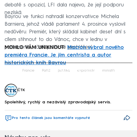
debatě s opozicí, LFI dala najevo, že její podporu
nezíská.
Bayrou ve funkci nahradil konzervativce Michela
Barniera, jehož vládě parlament 4. prosince vyslovil
nedůvěru. Premiér, který skládal kabinet deset dní s
cílem stihnout to do Vánoc, chce v lednu v
parlamentu učinit politické prohlášení.
MOHLO VÁM UNIKNOUT:
Macron vybral nového
premiéra Francie. Je jím centrista a autor
historických knih Bayrou
Failed to fetch
Francie
Paříž
politika
expremiér
ministři
ČTK
Spolehlivý, rychlý a nezávislý zpravodajský servis.
Pro tento článek jsou komentáře vypnuté