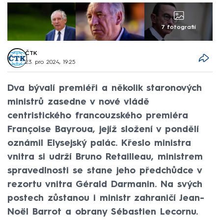
7 fotografií
ČTK
23. pro 2024, 19:25
Dva bývalí premiéři a několik staronových
ministrů zasedne v nové vládě
centristického francouzského premiéra
Françoise Bayroua, jejíž složení v pondělí
oznámil Elysejský palác. Křeslo ministra
vnitra si udrží Bruno Retailleau, ministrem
spravedlnosti se stane jeho předchůdce v
rezortu vnitra Gérald Darmanin. Na svých
postech zůstanou i ministr zahraničí Jean-
Noël Barrot a obrany Sébastien Lecornu.