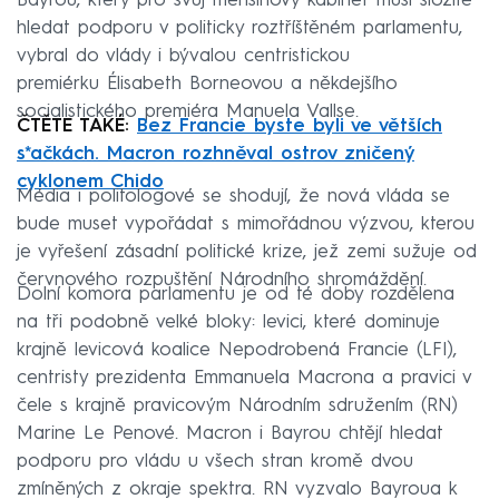
Bayrou, který pro svůj menšinový kabinet musí složitě
hledat podporu v politicky roztříštěném parlamentu,
vybral do vlády i bývalou centristickou
premiérku Élisabeth Borneovou a někdejšího
socialistického premiéra Manuela Vallse.
ČTĚTE TAKÉ:
Bez Francie byste byli ve větších
s*ačkách. Macron rozhněval ostrov zničený
cyklonem Chido
Média i politologové se shodují, že nová vláda se
bude muset vypořádat s mimořádnou výzvou, kterou
je vyřešení zásadní politické krize, jež zemi sužuje od
červnového rozpuštění Národního shromáždění.
Dolní komora parlamentu je od té doby rozdělena
na tři podobně velké bloky: levici, které dominuje
krajně levicová koalice Nepodrobená Francie (LFI),
centristy prezidenta Emmanuela Macrona a pravici v
čele s krajně pravicovým Národním sdružením (RN)
Marine Le Penové. Macron i Bayrou chtějí hledat
podporu pro vládu u všech stran kromě dvou
zmíněných z okraje spektra. RN vyzvalo Bayroua k