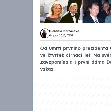
Michaela Bartošová
18. pro 2025, 13:59
Od úmrtí prvního prezidenta 
ve čtvrtek čtrnáct let. Na své
zavzpomínala i první dáma D
vzkaz.