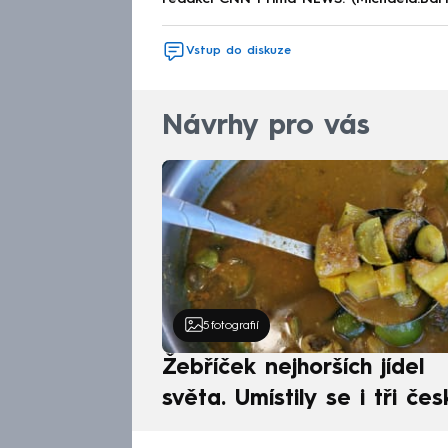
Vstup do diskuze
Návrhy pro vás
5
fotografií
Žebříček nejhorších jídel
světa. Umístily se i tři čes
pokrmy, vévodí skandináv