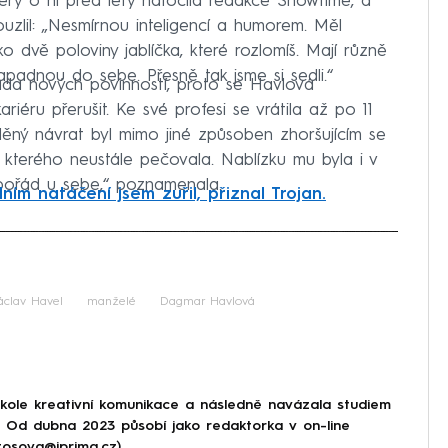
terý o ní před lety natočila redakce Showtime, a
kouzlil: „Nesmírnou inteligencí a humorem. Měl
o dvě poloviny jablíčka, které rozlomíš. Mají různě
zapadnou do sebe. Přesně tak jsme si sedli.“
ada nových povinností, proto se Havlová
iéru přerušit. Ke své profesi se vrátila až po 11
žděný návrat byl mimo jiné způsoben zhoršujícím se
kterého neustále pečovala. Nablízku mu byla i v
 pořád u sebe,“ poznamenala.
dním natáčení jsem zuřil, přiznal Trojan.
iled to fetch
áclav Havel
manželé
Dagmar Havlová
škole kreativní komunikace a následně navázala studiem
e. Od dubna 2023 působí jako redaktorka v on-line
tosova@iprima.cz)