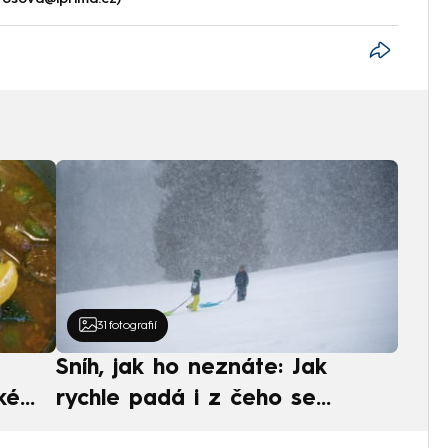
31
fotografií
Sníh, jak ho neznáte: Jak
ké
rychle padá i z čeho se
ská
skládá. A vločky nejsou bílé