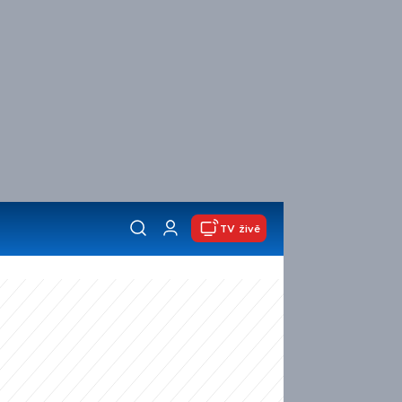
TV živě