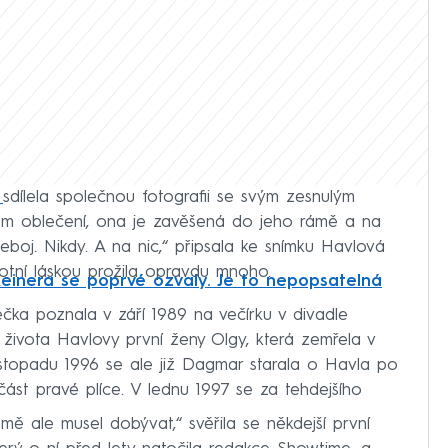
h
sdílela společnou fotografii se svým zesnulým
ém oblečení, ona je zavěšená do jeho rámě a na
boj. Nikdy. A na nic,“ připsala ke snímku Havlová
votní láskou prožila opravdu mnoho.
einera se poprvé ozvaly. Je to nepopsatelná
čka poznala v září 1989 na večírku v divadle
a života Havlovy první ženy Olgy, která zemřela v
 listopadu 1996 se ale již Dagmar starala o Havla po
 část pravé plíce. V lednu 1997 se za tehdejšího
mě ale musel dobývat,“ svěřila se někdejší první