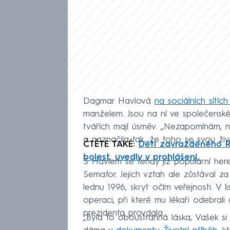
Dagmar Havlová
na sociálních sítíc
manželem. Jsou na ní ve společensk
tvářích mají úsměv. „Nezapomínám, ne
a naznačila tak, že toho se svou ži
ČTĚTE TAKÉ:
Děti zavražděného R
bolest, uvedly v prohlášení.
S Havlem se tehdy již populární here
Semafor. Jejich vztah ale zůstával z
lednu 1996, skryt očím veřejnosti. V
operaci, při které mu lékaři odebrali
prezidenta provdala.
„Byla to oboustranná láska, Vašek si 