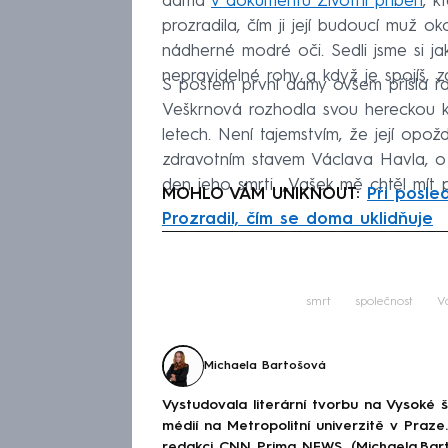
dáma
v dokumentu Životní příběh
, k
prozradila, čím ji její budoucí muž o
nádherné modré oči. Sedli jsme si jak
nepravidelné rohy a když je spojíš, 
S postem první dámy ovšem přišla ř
Veškrnová rozhodla svou hereckou kar
letech. Není tajemstvím, že její opo
zdravotním stavem Václava Havla, o 
den jeho smrti. „Vašek mě chtěl mít
MOHLO VÁM UNIKNOUT:
Při posle
Prozradil, čím se doma uklidňuje
Fa
smrt
společnost
V
Michaela Bartošová
Vystudovala literární tvorbu na Vysoké 
médií na Metropolitní univerzitě v Praz
redakci CNN Prima NEWS. (Michaela.Bar