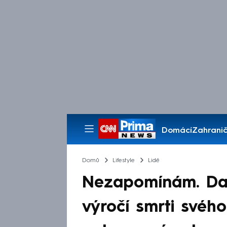
Domácí
Zahranič
Pořady
Domů
Lifestyle
Lidé
Nezapomínám. Da
výročí smrti svéh