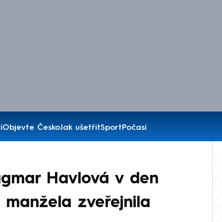
í
Objevte Česko
Jak ušetřit
Sport
Počasí
gmar Havlová v den
o manžela zveřejnila