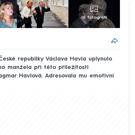
10 fotografií
České republiky Václava Havla uplynulo
ho manžela při této příležitosti
agmar Havlová. Adresovala mu emotivní