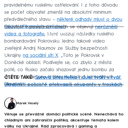
pravidelnému ruskému ostřelování. I z toho důvodu
se počet obyvatel zmenšil na absolutní minimum
předválečného stavu –
některé odhady mluví o dvou
tisících přítomných civilistech
.
Obzvlášť v posledních dnech se objevují
nejrůznější
Failed to fetch
videa a fotografie
, které ukazují následky ruského
bombardování Pokrovsku. Jedno takové video
zveřejnil Andrij Naumov ze Služby bezpečnosti
Ukrajiny
na sociální síti X
. „Toto je Pokrovsk v
Doněcké oblasti. Podívejte se, co zbylo z města
poté, co Rusko začalo shazovat jednu bombu za
druhou. Všude jsou krátery a trosky,“ komentoval
ČTĚTE TAKÉ:
Surová přestřelka i duel tváří v tvář.
Naumov.
Ukrajinští policisté překvapili okupanty v troskách
válka
vojáci
město
Ukrajina
bombardování
Failed to fetch
Marek Veselý
Věnuje se převážně domácí politické scéně. Nenechává ho
chladným ani zahraniční politika, akcentuje témata kolem
války na Ukrajině. Rád zpracovává i gaming a