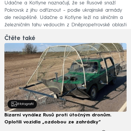
Udačne a Kotlyne naznačují, že se Rusové snaží
Pokrovsk z jihu odříznout – podle ukrajinské armády
ale neúspěšně. Udačne a Kotlyne leží na silničním a
železničním tahu vedoucím z Dněpropetrovské oblasti
až do klíčového Pokrovsku.
Čtěte také
8
fotografií
Bizarní vynález Rusů proti útočným dronům.
Oplotili vozidla „ozdobou ze zahrádky“