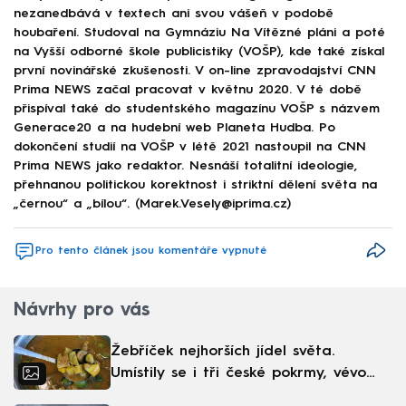
nezanedbává v textech ani svou vášeň v podobě
houbaření. Studoval na Gymnáziu Na Vítězné pláni a poté
na Vyšší odborné škole publicistiky (VOŠP), kde také získal
první novinářské zkušenosti. V on-line zpravodajství CNN
Prima NEWS začal pracovat v květnu 2020. V té době
přispíval také do studentského magazínu VOŠP s názvem
Generace20 a na hudební web Planeta Hudba. Po
dokončení studií na VOŠP v létě 2021 nastoupil na CNN
Prima NEWS jako redaktor. Nesnáší totalitní ideologie,
přehnanou politickou korektnost i striktní dělení světa na
„černou“ a „bílou“. (Marek.Vesely@iprima.cz)
Pro tento článek jsou komentáře vypnuté
Návrhy pro vás
Žebříček nejhorších jídel světa.
Umístily se i tři české pokrmy, vévodí
skandinávská kuchyně