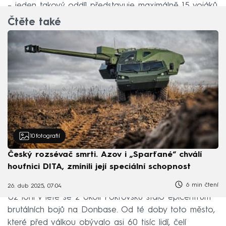
– jeden takový oddíl představuje maximálně 15 vojáků.
Čtěte také
10
fotografií
Český rozsévač smrti. Azov i „Sparťané“ chválí
houfnici DITA, zmínili její speciální schopnost
6 min čtení
26. dub 2025, 07:04
Už loni v létě se z okolí Pokrovsku stalo epicentrum
brutálních bojů na Donbase. Od té doby toto město,
které před válkou obývalo asi 60 tisíc lidí, čelí