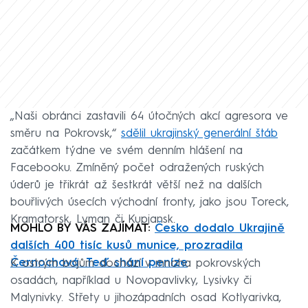
„Naši obránci zastavili 64 útočných akcí agresora ve
směru na Pokrovsk,“
sdělil ukrajinský generální štáb
začátkem týdne ve svém denním hlášení na
Facebooku. Zmíněný počet odražených ruských
úderů je třikrát až šestkrát větší než na dalších
bouřlivých úsecích východní fronty, jako jsou Toreck,
Kramatorsk, Lyman či Kupjansk.
MOHLO BY VÁS ZAJÍMAT:
Česko dodalo Ukrajině
dalších 400 tisíc kusů munice, prozradila
Černochová. Teď shání peníze
K ostrým bojům dochází v mnoha pokrovských
osadách, například u Novopavlivky, Lysivky či
Malynivky. Střety u jihozápadních osad Kotlyarivka,