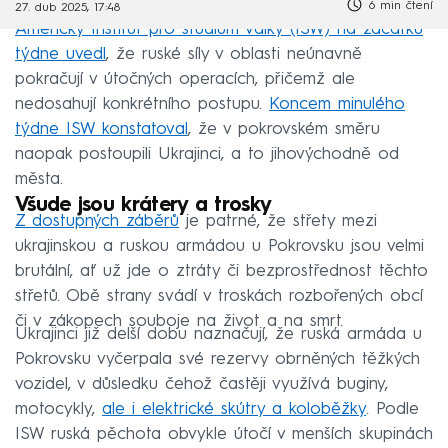
6 min čtení
27. dub 2025, 17:48
Americký Institut pro studium války (ISW) na začátku
týdne uvedl
, že ruské síly v oblasti neúnavně
pokračují v útočných operacích, přičemž ale
nedosahují konkrétního postupu.
Koncem minulého
týdne ISW konstatoval
, že v pokrovském směru
naopak postoupili Ukrajinci, a to jihovýchodně od
města.
Všude jsou krátery a trosky
Z dostupných záběrů
je patrné, že střety mezi
ukrajinskou a ruskou armádou u Pokrovsku jsou velmi
brutální, ať už jde o ztráty či bezprostřednost těchto
střetů. Obě strany svádí v troskách rozbořených obcí
či v zákopech souboje na život a na smrt.
Ukrajinci již delší dobu naznačují, že ruská armáda u
Pokrovsku vyčerpala své rezervy obrněných těžkých
vozidel, v důsledku čehož častěji využívá buginy,
motocykly,
ale i elektrické skútry a koloběžky
. Podle
ISW ruská pěchota obvykle útočí v menších skupinách