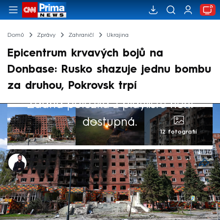
Domů
Zprávy
Zahraničí
Ukrajina
Epicentrum krvavých bojů na
Donbase: Rusko shazuje jednu bombu
za druhou, Pokrovsk trpí
Žádná položka z playlistu není
dostupná.
12 fotografií
Marek Veselý
29. dub 2025, 08:59
Ruská invaze má fatální vliv na podobu
mnoha ukrajinských obcí a měst. Mezi ně