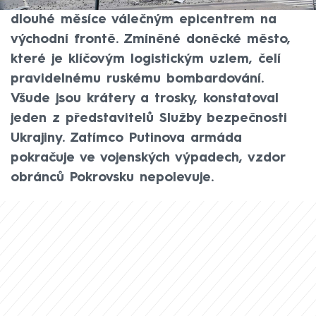
patří například Pokrovsk, jehož okolí je
dlouhé měsíce válečným epicentrem na
východní frontě. Zmíněné doněcké město,
které je klíčovým logistickým uzlem, čelí
pravidelnému ruskému bombardování.
Všude jsou krátery a trosky, konstatoval
jeden z představitelů Služby bezpečnosti
Ukrajiny. Zatímco Putinova armáda
pokračuje ve vojenských výpadech, vzdor
obránců Pokrovsku nepolevuje.