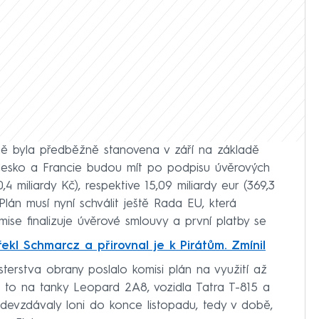
mě byla předběžně stanovena v září na základě
. Česko a Francie budou mít po podpisu úvěrových
4 miliardy Kč), respektive 15,09 miliardy eur (369,3
. Plán musí nyní schválit ještě Rada EU, která
mise finalizuje úvěrové smlouvy a první platby se
řekl Schmarcz a přirovnal je k Pirátům. Zmínil
sterstva obrany poslalo komisi plán na využití až
 to na tanky Leopard 2A8, vozidla Tatra T-815 a
odevzdávaly loni do konce listopadu, tedy v době,