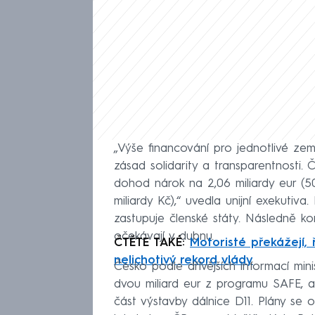
„Výše financování pro jednotlivé ze
zásad solidarity a transparentnosti
dohod nárok na 2,06 miliardy eur (50,
miliardy Kč),“ uvedla unijní exekutiva
zastupuje členské státy. Následně ko
očekávají v dubnu.
ČTĚTE TAKÉ:
Motoristé překážejí, 
nelichotivý rekord vlády
Česko podle dřívějších informací mini
dvou miliard eur z programu SAFE, a
část výstavby dálnice D11. Plány se 