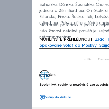
Bulharska, Dánska, Španělska, Chorv
jednalo o 38 miliard eur. O několik d
Estonsko, Finsko, Řecko, Itálii, Loty
miliard eur. Polsko přitom žádalo nejv
Maďarsko požádalo o jednu z největší
tuto žádost detailně prověřuje zej
netransparentním...
MOHLI JSTE PŘEHLÉDNOUT:
Zradil
opakovaně volat do Moskvy. Szijj
Fa
politika
Evropsk
ČTK
Spolehlivý, rychlý a nezávislý zpravodajs
Vstup do diskuze