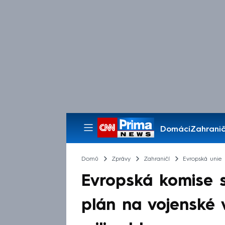
Domácí
Zahranič
Pořady
Domů
Zprávy
Zahraničí
Evropská unie
Evropská komise s
plán na vojenské 