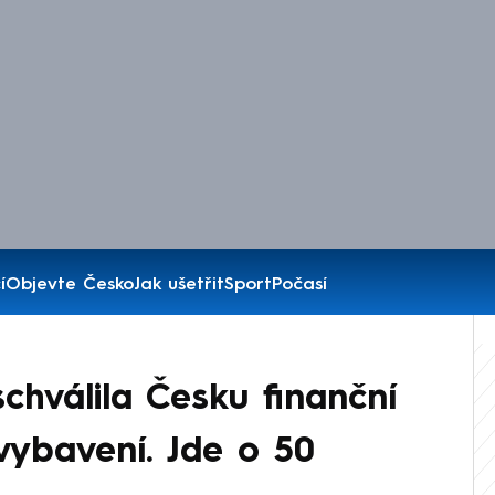
í
Objevte Česko
Jak ušetřit
Sport
Počasí
chválila Česku finanční
vybavení. Jde o 50