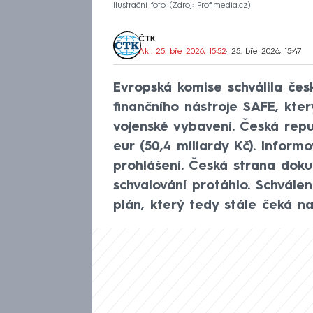
Ilustrační foto
Zdroj: Profimedia.cz
ČTK
Akt. 25. bře 2026, 15:52
• 25. bře 2026, 15:47
Evropská komise schválila čes
finančního nástroje SAFE, kter
vojenské vybavení. Česká repu
eur (50,4 miliardy Kč). Infor
prohlášení. Česká strana doku
schvalování protáhlo. Schválen
plán, který tedy stále čeká n