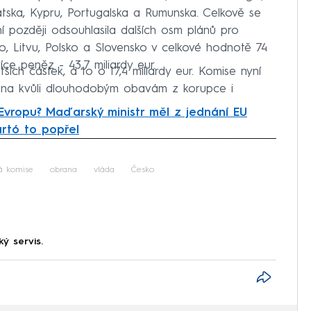
atska, Kypru, Portugalska a Rumunska. Celkově se
ní později odsouhlasila dalších osm plánů pro
šsko, Litvu, Polsko a Slovensko v celkové hodnotě 74
íce peněz - 43,7 miliardy eur.
ch částek, a to o 17,4 miliardy eur. Komise nyní
ména kvůli dlouhodobým obavám z korupce i
 Evropu? Maďarský ministr měl z jednání EU
ártó to popřel
iled to fetch
á komise
obrana
vláda
Česko
ký servis.