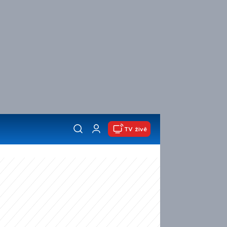
TV živě