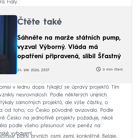
a Fialy.
Čtěte také
Sáhněte na marže státních pump,
vyzval Výborný. Vláda má
opatření připravená, slíbil Šťastný
6 min čtení
24. bře 2026, 23:57
misi v lednu dopis týkající se úpravy projektů. Tím
nikly nesrovnalosti. Podle některých unijních
etýkaly samotných projektů, ale výše částky, o
šila od toho, co Česko původně avizovalo. Podle
eré Česko na jednotlivé projekty požaduje, nikoli
těla podle všeho přesunout více peněz na
ské vybavení.
komise plány prvních osmi zemí, konkrétně Belgie,