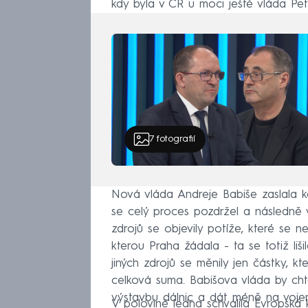
kdy byla v ČR u moci ještě vláda Petr
7
fotografií
Nová vláda Andreje Babiše zaslala ko
se celý proces pozdržel a následně vz
zdrojů se objevily potíže, které se n
kterou Praha žádala - ta se totiž li
jiných zdrojů se měnily jen částky, kt
celková suma. Babišova vláda by ch
výstavbu dálnic a dát méně na vojen
V polovině ledna schválila Evropská 