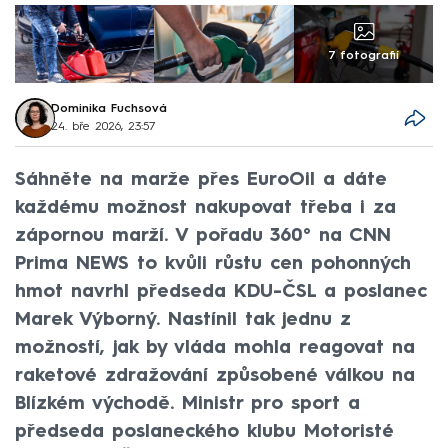
7 fotografií
Dominika Fuchsová
24. bře 2026, 23:57
Sáhněte na marže přes EuroOil a dáte
každému možnost nakupovat třeba i za
zápornou marží. V pořadu 360° na CNN
Prima NEWS to kvůli růstu cen pohonných
hmot navrhl předseda KDU-ČSL a poslanec
Marek Výborný. Nastínil tak jednu z
možností, jak by vláda mohla reagovat na
raketové zdražování způsobené válkou na
Blízkém východě. Ministr pro sport a
předseda poslaneckého klubu Motoristé