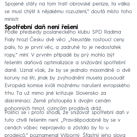
Spojené státy na tom tratí obrovské peníze, ta válka
se musí chýlit k nějakému rozuzlení,“ doufá místo toho
ministr.
Spotřební daň není řešení
Podle předsedy poslaneckého klubu SPD Radima
Fialy hrozí Česku dvě věci. „Neustále rostoucí ceny
paliv, to je první věc, a zadruhé to je nedostatek
ropy,“ míní. V prvním případě by prý mohlo být
řešením daňová optimalizace a snižování spotřební
daně. Uznal však, že by se jednalo maximálně o dvě
koruny na litr, jinak by zvýhodnění musela posoudit
Evropská komise kvůli možnému narušení evropského
trhu. Ta už mimo jiné kritizuje Slovensko za
diskriminaci. Země přistoupila k dvojím cenám
pohonných hmot, cizincům prodává dráž.
Politici se i proto shodli, že snižovat spotřební daň v
tuto chvíli řešením není. „Pravděpodobně by se v
cenách vůbec neprojevilo a zůstalo by to u
prodejců,“ poznamenal Výborný. Šťastný jeho slova