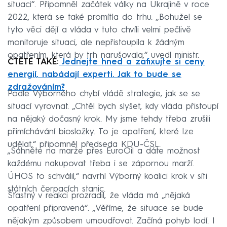
situaci“. Připomněl začátek války na Ukrajině v roce
2022, která se také promítla do trhu. „Bohužel se
tyto věci dějí a vláda v tuto chvíli velmi pečlivě
monitoruje situaci, ale nepřistoupila k žádným
opatřením, která by trh narušovala,“ uvedl ministr.
ČTĚTE TAKÉ:
Jednejte hned a zafixujte si ceny
energií, nabádají experti. Jak to bude se
zdražováním?
Podle Výborného chybí vládě strategie, jak se se
situací vyrovnat. „Chtěl bych slyšet, kdy vláda přistoupí
na nějaký dočasný krok. My jsme tehdy třeba zrušili
přimíchávání biosložky. To je opatření, které lze
udělat,“ připomněl předseda KDU-ČSL.
„Sáhněte na marže přes EuroOil a dáte možnost
každému nakupovat třeba i se zápornou marží.
ÚHOS to schválil,“ navrhl Výborný koalici krok v síti
státních čerpacích stanic.
Šťastný v reakci prozradil, že vláda má „nějaká
opatření připravená“. „Věříme, že situace se bude
nějakým způsobem umoudřovat. Začíná pohyb lodí. I