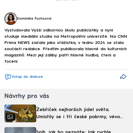
Dominika Fuchsová
Vystudovala Vyšší odbornou školu publicistiky a nyní
studuje mediální studia na Metropolitní univerzitě. Na CNN
Prima NEWS začala jako stážistka, v lednu 2024 se stala
součástí redakce. Předtím publikovala hlavně do kulturních
magazínů. Mezi její záliby patří hlavně hudba, čtení a
focení.
Vstup do diskuze
Návrhy pro vás
Žebříček nejhorších jídel světa.
Umístily se i tři české pokrmy, vévodí
skandinávská kuchyně
Sníh, jak ho neznáte: Jak rychle