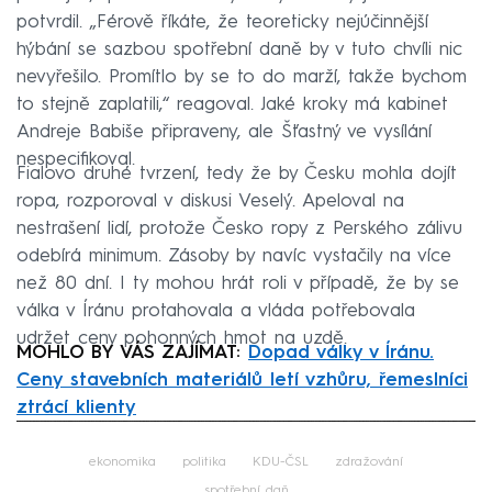
potvrdil. „Férově říkáte, že teoreticky nejúčinnější
hýbání se sazbou spotřební daně by v tuto chvíli nic
nevyřešilo. Promítlo by se to do marží, takže bychom
to stejně zaplatili,“ reagoval. Jaké kroky má kabinet
Andreje Babiše připraveny, ale Šťastný ve vysílání
nespecifikoval.
Fialovo druhé tvrzení, tedy že by Česku mohla dojít
ropa, rozporoval v diskusi Veselý. Apeloval na
nestrašení lidí, protože Česko ropy z Perského zálivu
odebírá minimum. Zásoby by navíc vystačily na více
než 80 dní. I ty mohou hrát roli v případě, že by se
válka v Íránu protahovala a vláda potřebovala
udržet ceny pohonných hmot na uzdě.
MOHLO BY VÁS ZAJÍMAT:
Dopad války v Íránu.
Ceny stavebních materiálů letí vzhůru, řemeslníci
ztrácí klienty
Failed to fetch
ekonomika
politika
KDU-ČSL
zdražování
spotřební daň