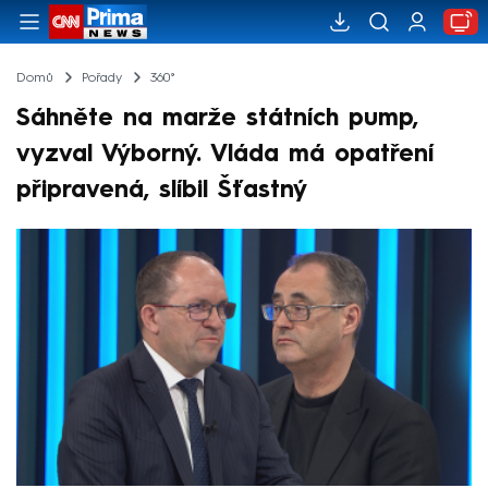
Domů
Pořady
360°
Sáhněte na marže státních pump,
vyzval Výborný. Vláda má opatření
připravená, slíbil Šťastný