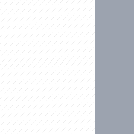
ideo
ní plné slz po 50 letech: Matku donutili dát d
ět spojil test DNA