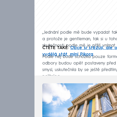
„Jednání podle mě bude vypadat tak,
a protože je gentleman, tak si u toho
skutečnosti podle mě je příliš vnímat 
ČTĚTE TAKÉ:
Obce si stěžují, ale 
vydělá stát, míní Pikora
Podle něj bude schůzka pouze formál
odbory budou opět postaveny před h
smysl, uskutečnila by se ještě předtím
politolog.