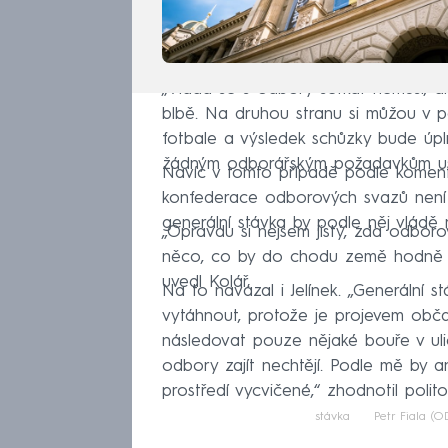
„Vláda se s odbory setkat nemusí, a
blbě. Na druhou stranu si můžou v 
fotbale a výsledek schůzky bude úpln
žádným odborářským požadavkům ust
Navíc v tomto případě podle komentá
konfederace odborových svazů není p
generální stávka by podle něj vládě 
„Opravdu si nejsem jistý, zda odbor
něco, co by do chodu země hodně zas
uvedl Kolář.
Na to navázal i Jelínek. „Generální s
vytáhnout, protože je projevem obča
následovat pouze nějaké bouře v uli
odbory zajít nechtějí. Podle mě by 
prostředí vycvičené,“ zhodnotil polito
stávka
Petr Fiala (O