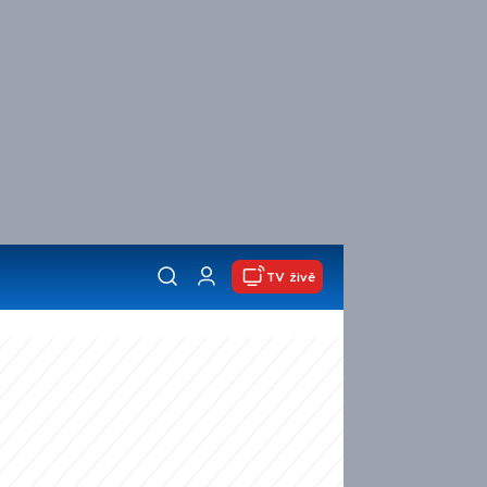
TV živě