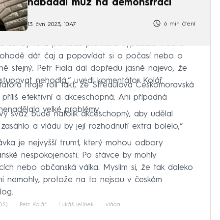
nabádal muž na demonstraci
6 min čtení
13. čvn 2023, 10:47
le asi by to z pohledu premiéra vypadalo trochu
pohodě dát čaj a popovídat si o počasí nebo o
ě stejný. Petr Fiala dal dopředu jasně najevo, že
upovat nehodlá,“ uvedl komentátor Kolář.
tora hraje roli fakt, že Středulova Českomoravská
říliš efektivní a akceschopná. Ani případná
nenadělala velké problémy.
ový svaz bude natolik akceschopný, aby udělal
áhlo a vládu by její rozhodnutí extra bolelo,“
távka je nejvyšší trumf, který mohou odbory
nské nespokojenosti. Po stávce by mohly
cích nebo občanská válka. Myslím si, že tak daleko
ani nemohly, protože na to nejsou v českém
log.
DS)
Petr Kolář
Lukáš Jelínek
vláda