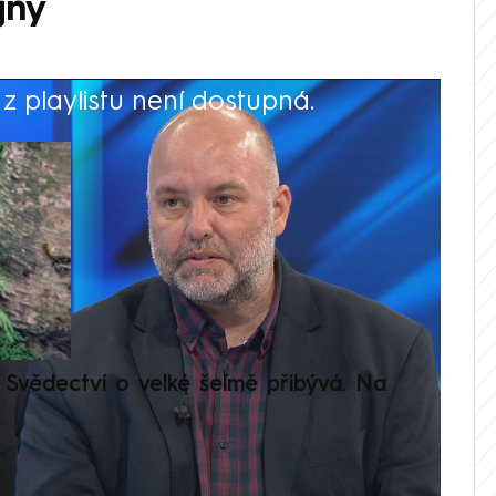
jný
 playlistu není dostupná.
V
Svědectví o velké šelmě přibývá. Na
Setká
je op