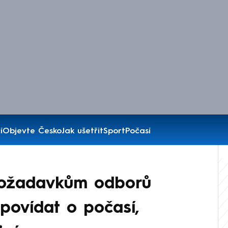
í
Objevte Česko
Jak ušetřit
Sport
Počasí
 požadavkům odborů
povídat o počasí,