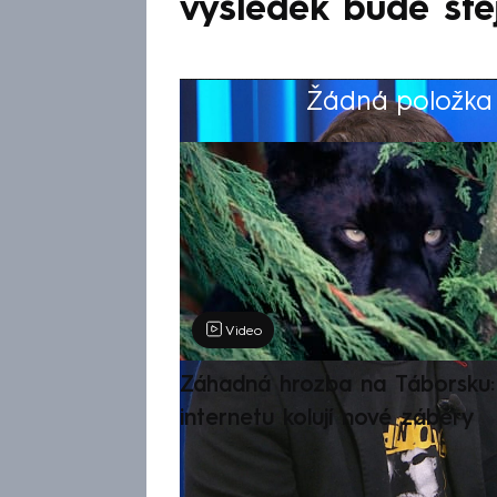
výsledek bude ste
Žádná položka z
Výběr redakce
Video
Záhadná hrozba na Táborsku: 
internetu kolují nové záběry