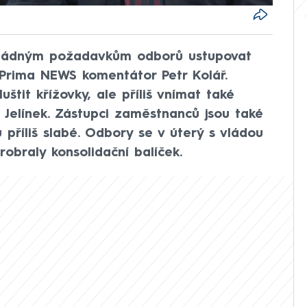
e žádným požadavkům odborů ustupovat
 Prima NEWS komentátor Petr Kolář.
štit křížovky, ale příliš vnímat také
 Jelínek. Zástupci zaměstnanců jsou také
příliš slabé. Odbory se v úterý s vládou
robraly konsolidační balíček.