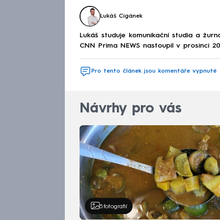
Lukáš Cigánek
Lukáš studuje komunikační studia a žurnal
CNN Prima NEWS nastoupil v prosinci 20
Pro tento článek jsou komentáře vypnuté
Návrhy pro vás
5
fotografií