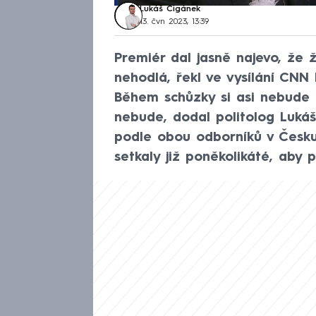
Lukáš Cigánek
13. čvn 2023, 13:39
Premiér dal jasně najevo, ž
nehodlá, řekl ve vysílání CNN
Během schůzky si asi nebude lu
nebude, dodal politolog Lukáš
podle obou odborníků v Česku 
setkaly již poněkolikáté, aby p