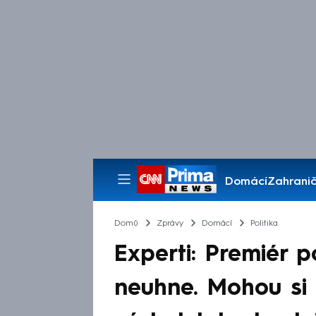
Domácí
Zahranič
Pořady
Domů
Zprávy
Domácí
Politika
Experti: Premiér
neuhne. Mohou si 