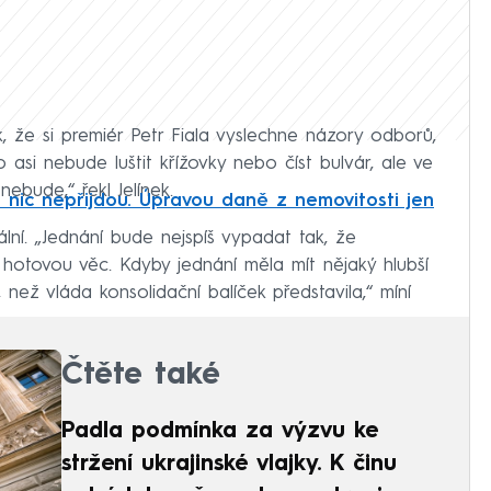
 že si premiér Petr Fiala vyslechne názory odborů,
 asi nebude luštit křížovky nebo číst bulvár, ale ve
nebude,“ řekl Jelínek.
o nic nepřijdou. Úpravou daně z nemovitosti jen
ní. „Jednání bude nejspíš vypadat tak, že
otovou věc. Kdyby jednání měla mít nějaký hlubší
, než vláda konsolidační balíček představila,“ míní
Čtěte také
Padla podmínka za výzvu ke
stržení ukrajinské vlajky. K činu