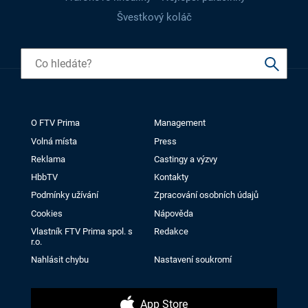
Švestkový koláč
O FTV Prima
Management
Volná místa
Press
Reklama
Castingy a výzvy
HbbTV
Kontakty
Podmínky užívání
Zpracování osobních údajů
Cookies
Nápověda
Vlastník FTV Prima spol. s
Redakce
r.o.
Nahlásit chybu
Nastavení soukromí
App Store