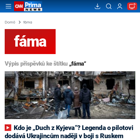
Domů
fáma
fáma
Výpis příspěvků ke štítku
„fáma“
Kdo je „Duch z Kyjeva“? Legenda o pilotovi
dodává Ukrajincům naději v boji s Ruskem