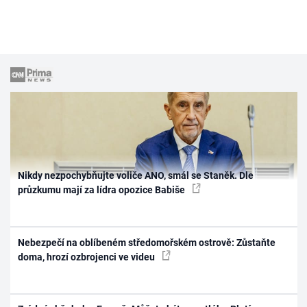
Nikdy nezpochybňujte voliče ANO, smál se Staněk. Dle
průzkumu mají za lídra opozice Babiše
Nebezpečí na oblíbeném středomořském ostrově: Zůstaňte
doma, hrozí ozbrojenci ve videu