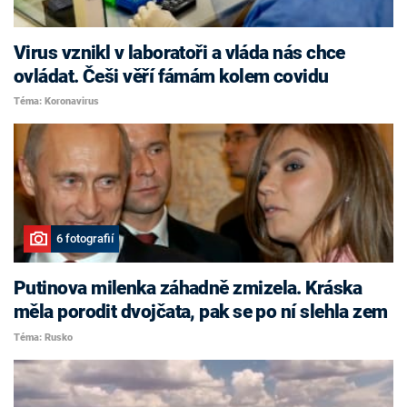
Virus vznikl v laboratoři a vláda nás chce
ovládat. Češi věří fámám kolem covidu
Téma: Koronavirus
6 fotografií
Putinova milenka záhadně zmizela. Kráska
měla porodit dvojčata, pak se po ní slehla zem
Téma: Rusko