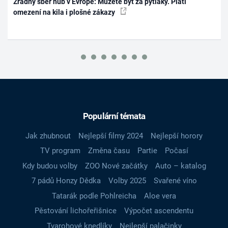
Zrádný sběr hub v Evropě: Můžete být za pytláky. Platí
omezení na kila i plošné zákazy
Populární témata
Jak zhubnout
Nejlepší filmy 2024
Nejlepší horory
TV program
Změna času
Partie
Počasí
Kdy budou volby
ZOO Nové začátky
Auto – katalog
7 pádů Honzy Dědka
Volby 2025
Svařené víno
Tatarák podle Pohlreicha
Aloe vera
Pěstování lichořeřišnice
Výpočet ascendentu
Tvarohové knedlíky
Nejlepší palačinky