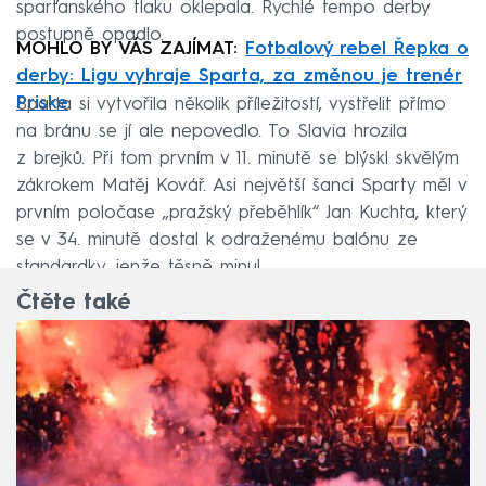
sparťanského tlaku oklepala. Rychlé tempo derby
postupně opadlo.
MOHLO BY VÁS ZAJÍMAT:
Fotbalový rebel Řepka o
derby: Ligu vyhraje Sparta, za změnou je trenér
Priske
Sparta si vytvořila několik příležitostí, vystřelit přímo
na bránu se jí ale nepovedlo. To Slavia hrozila
z brejků. Při tom prvním v 11. minutě se blýskl skvělým
zákrokem Matěj Kovář. Asi největší šanci Sparty měl v
prvním poločase „pražský přeběhlík“ Jan Kuchta, který
se v 34. minutě dostal k odraženému balónu ze
standardky, jenže těsně minul.
Čtěte také