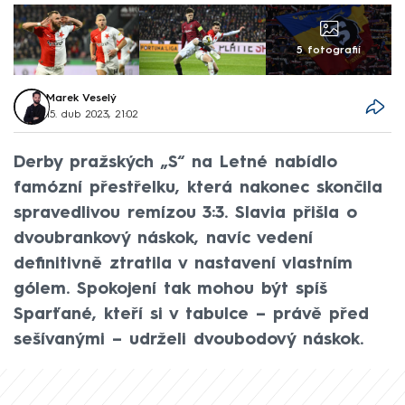
5 fotografií
Marek Veselý
15. dub 2023, 21:02
Derby pražských „S“ na Letné nabídlo
famózní přestřelku, která nakonec skončila
spravedlivou remízou 3:3. Slavia přišla o
dvoubrankový náskok, navíc vedení
definitivně ztratila v nastavení vlastním
gólem. Spokojení tak mohou být spíš
Sparťané, kteří si v tabulce – právě před
sešívanými – udrželi dvoubodový náskok.