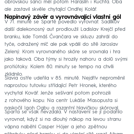
obrovskou šanci měl potom Haraslín i Kuchta. Oba
ale zastavil skvěle chytající Ondřej Kolář.
Napínavý závěr a vyrovnávající vlastní gól
V 71. minutě se Spartě povedlo vyrovnat. Sadílkův
další dalekonosný aut prodloužil Ladislav Krejčí před
branku, kde Tomáš Čvančara ve skluzu zahrál do
tyče, odražený míč ale pak vpálil do sítě Jaroslav
Zelený. Krom vyrovnaného skóre se srovnala i hra
jako taková. Oba týmy si hrozily nahoru a dolů svými
protiútoky. Kolem 80. minuty se tempo na chvíli
zklidnilo.
Slavia ostře udeřila v 85. minutě. Nejdřív neproměnil
naprostou tutovku střídající Petr Hronek, kterého
vychytal Kovář. Jenže sešívaní potom pohrozili
z rohového kopu. Na centr Lukáše Masopusta si
naskočil Igoh Ogbu a razantní hlavičkou skóroval.
Sparta se však nevzdala. V nastavení se jí podařilo
vyrovnat, když si na dlouhý nákop na levou stranu
vápna naběhl Casper Höjer a jeho zpětnou