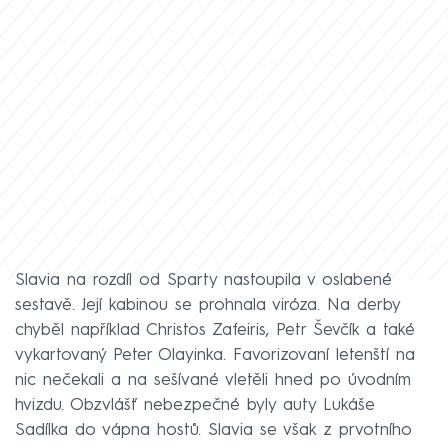
Slavia na rozdíl od Sparty nastoupila v oslabené
sestavě. Její kabinou se prohnala viróza. Na derby
chyběl například Christos Zafeiris, Petr Ševčík a také
vykartovaný Peter Olayinka. Favorizovaní letenští na
nic nečekali a na sešívané vletěli hned po úvodním
hvizdu. Obzvlášť nebezpečné byly auty Lukáše
Sadílka do vápna hostů. Slavia se však z prvotního