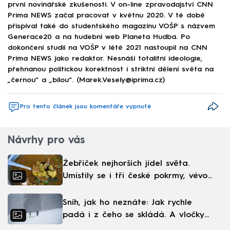
první novinářské zkušenosti. V on-line zpravodajství CNN
Prima NEWS začal pracovat v květnu 2020. V té době
přispíval také do studentského magazínu VOŠP s názvem
Generace20 a na hudební web Planeta Hudba. Po
dokončení studií na VOŠP v létě 2021 nastoupil na CNN
Prima NEWS jako redaktor. Nesnáší totalitní ideologie,
přehnanou politickou korektnost i striktní dělení světa na
„černou“ a „bílou“. (Marek.Vesely@iprima.cz)
Pro tento článek jsou komentáře vypnuté
Návrhy pro vás
Žebříček nejhorších jídel světa.
Umístily se i tři české pokrmy, vévodí
skandinávská kuchyně
Sníh, jak ho neznáte: Jak rychle
padá i z čeho se skládá. A vločky
nejsou bílé