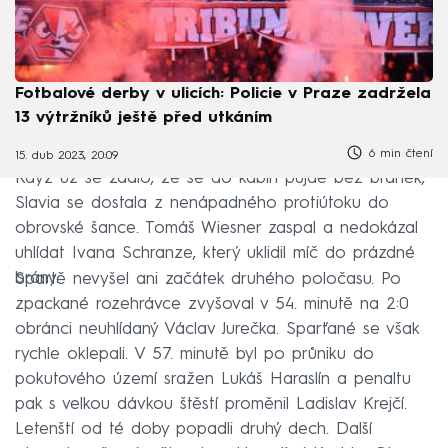
Fotbalové derby v ulicích: Policie v Praze zadržela
13 výtržníků ještě před utkáním
6 min čtení
15. dub 2023, 20:09
Když už se zdálo, že se do kabin půjde bez branek,
Slavia se dostala z nenápadného protiútoku do
obrovské šance. Tomáš Wiesner zaspal a nedokázal
uhlídat Ivana Schranze, který uklidil míč do prázdné
brány.
Spartě nevyšel ani začátek druhého poločasu. Po
zpackané rozehrávce zvyšoval v 54. minutě na 2:0
obránci neuhlídaný Václav Jurečka. Sparťané se však
rychle oklepali. V 57. minutě byl po průniku do
pokutového území sražen Lukáš Haraslín a penaltu
pak s velkou dávkou štěstí proměnil Ladislav Krejčí.
Letenští od té doby popadli druhý dech. Další