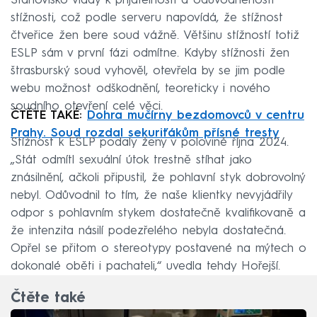
Stanovisko vlády k přijatelnosti a odůvodněnosti
stížnosti, což podle serveru napovídá, že stížnost
čtveřice žen bere soud vážně. Většinu stížností totiž
ESLP sám v první fázi odmítne. Kdyby stížnosti žen
štrasburský soud vyhověl, otevřela by se jim podle
webu možnost odškodnění, teoreticky i nového
soudního otevření celé věci.
ČTĚTE TAKÉ:
Dohra mučírny bezdomovců v centru
Prahy. Soud rozdal sekuriťákům přísné tresty
Stížnost k ESLP podaly ženy v polovině října 2024.
„Stát odmítl sexuální útok trestně stíhat jako
znásilnění, ačkoli připustil, že pohlavní styk dobrovolný
nebyl. Odůvodnil to tím, že naše klientky nevyjádřily
odpor s pohlavním stykem dostatečně kvalifikovaně a
že intenzita násilí podezřelého nebyla dostatečná.
Opřel se přitom o stereotypy postavené na mýtech o
dokonalé oběti i pachateli,“ uvedla tehdy Hořejší.
Čtěte také