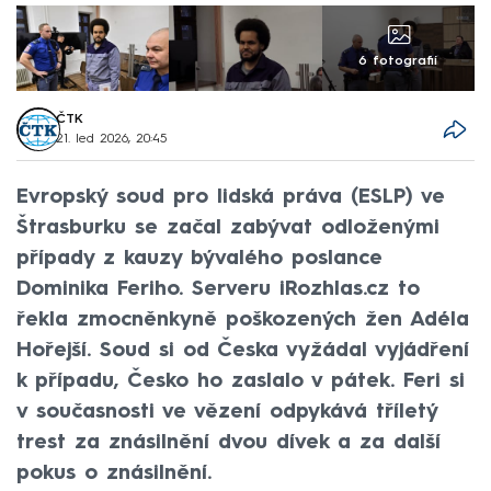
6 fotografií
ČTK
21. led 2026, 20:45
Evropský soud pro lidská práva (ESLP) ve
Štrasburku se začal zabývat odloženými
případy z kauzy bývalého poslance
Dominika Feriho. Serveru iRozhlas.cz to
řekla zmocněnkyně poškozených žen Adéla
Hořejší. Soud si od Česka vyžádal vyjádření
k případu, Česko ho zaslalo v pátek. Feri si
v současnosti ve vězení odpykává tříletý
trest za znásilnění dvou dívek a za další
pokus o znásilnění.