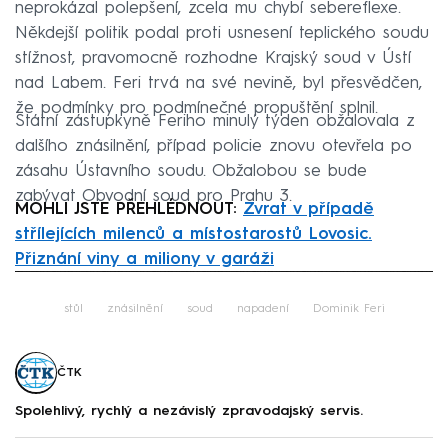
neprokázal polepšení, zcela mu chybí sebereflexe.
Někdejší politik podal proti usnesení teplického soudu
stížnost, pravomocně rozhodne Krajský soud v Ústí
nad Labem. Feri trvá na své nevině, byl přesvědčen,
že podmínky pro podmínečné propuštění splnil.
Státní zástupkyně Feriho minulý týden obžalovala z
dalšího znásilnění, případ policie znovu otevřela po
zásahu Ústavního soudu. Obžalobou se bude
zabývat Obvodní soud pro Prahu 3.
MOHLI JSTE PŘEHLÉDNOUT:
Zvrat v případě
střílejících milenců a místostarostů Lovosic.
Přiznání viny a miliony v garáži
Failed to fetch
stůl
znásilnění
soud
napadení
Dominik Feri
ČTK
Spolehlivý, rychlý a nezávislý zpravodajský servis.