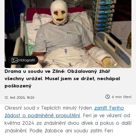
6
fotografií
Drama u soudu ve Zlíně: Obžalovaný žhář
všechny urážel. Musel jsem se držet, nechápal
poškozený
6 min čtení
12. led 2026, 18:26
Okresní soud v Teplicích minulý týden
zamítl Feriho
žádost o podmíněné propuštění
. Feri je ve vězení od
května 2024 za znásilnění dvou dívek a pokus o další
znásilnění. Podle žalobce ani soudu zatím Feri