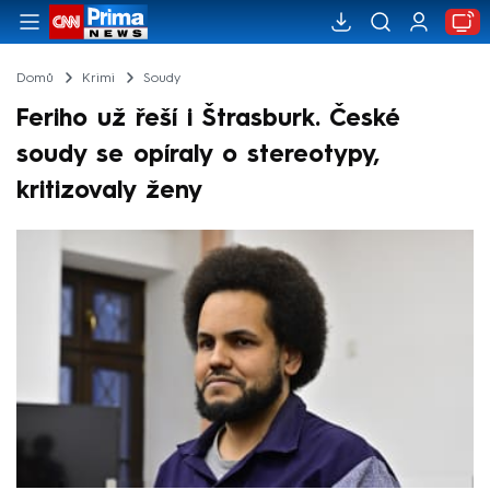
Domů
Krimi
Soudy
Feriho už řeší i Štrasburk. České
soudy se opíraly o stereotypy,
kritizovaly ženy