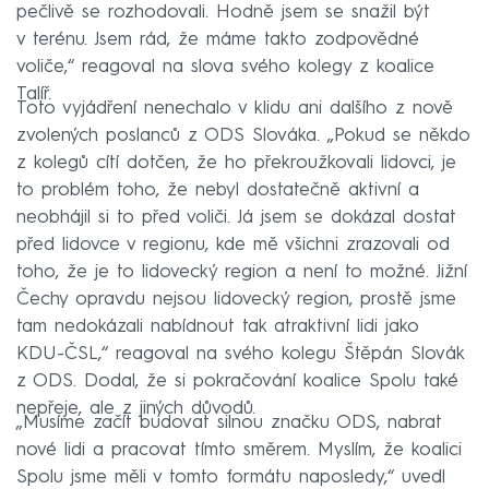
pečlivě se rozhodovali. Hodně jsem se snažil být
v terénu. Jsem rád, že máme takto zodpovědné
voliče,“ reagoval na slova svého kolegy z koalice
Talíř.
Toto vyjádření nenechalo v klidu ani dalšího z nově
zvolených poslanců z ODS Slováka. „Pokud se někdo
z kolegů cítí dotčen, že ho překroužkovali lidovci, je
to problém toho, že nebyl dostatečně aktivní a
neobhájil si to před voliči. Já jsem se dokázal dostat
před lidovce v regionu, kde mě všichni zrazovali od
toho, že je to lidovecký region a není to možné. Jižní
Čechy opravdu nejsou lidovecký region, prostě jsme
tam nedokázali nabídnout tak atraktivní lidi jako
KDU-ČSL,“ reagoval na svého kolegu Štěpán Slovák
z ODS. Dodal, že si pokračování koalice Spolu také
nepřeje, ale z jiných důvodů.
„Musíme začít budovat silnou značku ODS, nabrat
nové lidi a pracovat tímto směrem. Myslím, že koalici
Spolu jsme měli v tomto formátu naposledy,“ uvedl