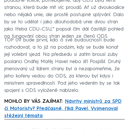
podobné voliče, potřebujeme, aby ODS byla větší
stranou, která bude mít víc proudů. Ať už dvoukoalice
nebo nějaká unie, ale prostě postupné splývání. Dalo
by se to udělat i jako dlouhodobá unie dvou stran
jako třeba CDU-CSU,“ popsal čím dál častější pohled
na fungování obou stran jeden ze členů ODS.
TOP 09 bude první, kdo o své budoucnosti bude
rozhodovat, a to již na podzim, kdy se bude konat
její volební sjezd. Na předsedu si zatím brousí zuby
poslanci Ondřej Matěj Havel nebo Jiří Pospíšil. Druhý
jmenovaný už lídrem strany byl a nezapomeňme, že
jeho kořeny vedou do ODS, za kterou byl kdysi i
ministrem spravedlnosti. Pod jeho vedením by se tak
spojení s ODS vyloženě nabízelo.
MOHLO BY VÁS ZAJÍMAT:
Návrhy ministrů za SPD
či Motoristy? Předčasné, říká Pavel. Vyjmenoval
stěžejní témata
Failed to fetch