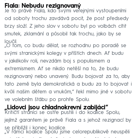
Fiala: Nebudu rezignovaný
Je to právě Fiala, kdo svými veřejnými vystoupeními
od soboty trochu zavdává pocit, že post předsedy
brzy složí. Z jeho slov v sobotu byl po volbách cítit
smutek, zklamání a působil tak trochu, jako by se
loučil.
„O tom, co budu dělat, se rozhodnu po poradě se
svými stranickými kolegy v příštích dnech. Ať budu
v jakékoliv roli, nevzdám boj s populismem a
extremismem. Ať se nikdo netěší na to, že budu
rezignovaný nebo unavený. Budu bojovat za to, aby
tato země byla demokratická a budu za to bojovat i
kvůli našim dětem a vnukům,“ řekl mimo jiné v sobotu
ve volebním štábu po prohře Spolu.
„Lidovci jsou chladnokrevní zabijáci“
Kritičtí straníci se ostře pustili i do koalice Spolu,
jejímž garantem je právě Fiala a s jehož rezignací by
se přiblížil i konec koalice.
„V rámci koalice Spolu jsme celorepublikově neuspěli