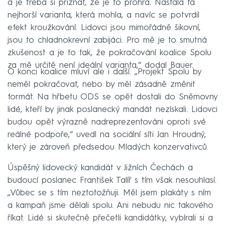
a je třeba si přiznat, že je to prohra. Nastala ta
nejhorší varianta, která mohla, a navíc se potvrdil
efekt kroužkování. Lidovci jsou mimořádně šikovní,
jsou to chladnokrevní zabijáci. Pro mě je to smutná
zkušenost a je to tak, že pokračování koalice Spolu
za mě určitě není ideální varianta,“ dodal Bauer.
O konci koalice mluví ale i další. „Projekt Spolu by
neměl pokračovat, nebo by měl zásadně změnit
formát. Na hřbetu ODS se opět dostali do Sněmovny
lidé, kteří by jinak poslanecký mandát nezískali. Lidovci
budou opět výrazně nadreprezentováni oproti své
reálné podpoře,“ uvedl na sociální síti Jan Hroudný,
který je zároveň předsedou Mladých konzervativců.
Úspěšný lidovecký kandidát v Jižních Čechách a
budoucí poslanec František Talíř s tím však nesouhlasí.
„Vůbec se s tím neztotožňuji. Měl jsem plakáty s ním
a kampaň jsme dělali spolu. Ani nebudu nic takového
říkat. Lidé si skutečně přečetli kandidátky, vybírali si a