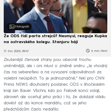
11
fotografií
Že ODS řídí parta strejců? Nesmysl, reaguje Kupka
na ostravského kolegu. Stanjuru hájí
6 min čtení
17. čvn 2025, 09:47
Zkušenější členové strany jsou obecně trochu
umírněnější, ale i oni mluví o změně směru. „Je vhodný
čas na sebereflexi a na vyvození odpovědnosti za
volební neúspěch. To je jednoznačné,“ řekl pro CNN
Prima NEWS dlouholetý poslanec ODS v Jihočeském
kraji Jan Bauer. Všichni, kdo po Fialově konci volají,
zároveň ale oceňují jeho práci i to, že dokázal vládu
dovést až do konce mandátu, což se jeho
předchůdcům často nedařilo.