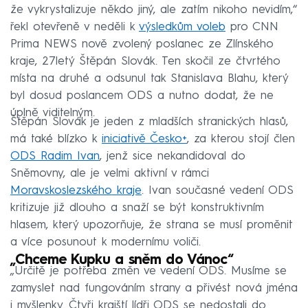
že vykrystalizuje někdo jiný, ale zatím nikoho nevidím,“
řekl otevřeně v neděli k
výsledkům voleb
pro CNN
Prima NEWS nově zvolený poslanec ze Zlínského
kraje, 27letý Štěpán Slovák. Ten skočil ze čtvrtého
místa na druhé a odsunul tak Stanislava Blahu, který
byl dosud poslancem ODS a nutno dodat, že ne
úplně viditelným.
Štěpán Slovák je jeden z mladších stranických hlasů,
má také blízko k
iniciativě Česko+
, za kterou stojí člen
ODS Radim Ivan
, jenž sice nekandidoval do
Sněmovny, ale je velmi aktivní v rámci
Moravskoslezského kraje
. Ivan současné vedení ODS
kritizuje již dlouho a snaží se být konstruktivním
hlasem, který upozorňuje, že strana se musí proměnit
a více posunout k modernímu voliči.
„Chceme Kupku a sněm do Vánoc“
„Určitě je potřeba změn ve vedení ODS. Musíme se
zamyslet nad fungováním strany a přivést nová jména
i myšlenky. Čtyři krajští lídři ODS se nedostali do