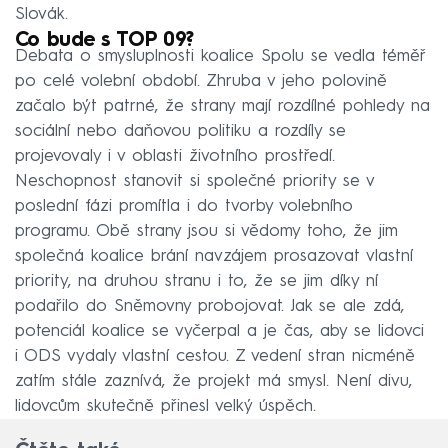
Slovák.
Co bude s TOP 09?
Debata o smysluplnosti koalice Spolu se vedla téměř
po celé volební období. Zhruba v jeho polovině
začalo být patrné, že strany mají rozdílné pohledy na
sociální nebo daňovou politiku a rozdíly se
projevovaly i v oblasti životního prostředí.
Neschopnost stanovit si společné priority se v
poslední fázi promítla i do tvorby volebního
programu. Obě strany jsou si vědomy toho, že jim
společná koalice brání navzájem prosazovat vlastní
priority, na druhou stranu i to, že se jim díky ní
podařilo do Sněmovny probojovat. Jak se ale zdá,
potenciál koalice se vyčerpal a je čas, aby se lidovci
i ODS vydaly vlastní cestou. Z vedení stran nicméně
zatím stále zaznívá, že projekt má smysl. Není divu,
lidovcům skutečně přinesl velký úspěch.