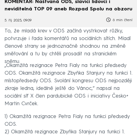
KOMENTÁŘ: Naštvaná ODS, slavící lidovci i
neviditelná TOP 09 aneb Rozpad Spolu na obzoru
6 min čtení
5. říj 2025, 09:09
To, že mladá krev v ODS začíná vystrkovat růžky,
potvrzuje i řada komentářů na sociálních sítích. Mladí
členové strany se jednoznačně shodnou na změně
směřování a tu by chtěli prosadit na stranickém
sněmu.
„Okamžitá rezignace Petra Fialy na funkci předsedy
ODS. Okamžitá rezignace Zbyňka Stanjury na funkci 1.
místopředsedy ODS. Svolání kongresu ODS nejpozději
zkraje ledna, ideálně ještě do Vánoc,“ napsal na
sociální síť X člen pardubické ODS i iniciativy Česko+
Martin Cvrček.
1) Okamžitá rezignace Petra Fialy na funkci předsedy
ODS.
2) Okamžitá rezignace Zbyňka Stanjury na funkci 1.