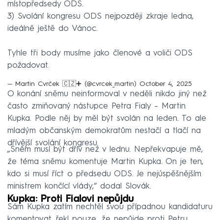
místopředsedy ODS.
3) Svolání kongresu ODS nejpozději zkraje ledna,
ideálně ještě do Vánoc.
Tyhle tři body musíme jako členové a voliči ODS
požadovat.
— Martin Cvrček 🇨🇿➕ (@cvrcek_martin)
October 4, 2025
O konání sněmu neinformoval v neděli nikdo jiný než
často zmiňovaný nástupce Petra Fialy – Martin
Kupka. Podle něj by měl být svolán na leden. To ale
mladým občanským demokratům nestačí a tlačí na
dřívější svolání kongresu.
„Sněm musí být dřív než v lednu. Nepřekvapuje mě,
že téma sněmu komentuje Martin Kupka. On je ten,
kdo si musí říct o předsedu ODS. Je nejúspěšnějším
ministrem končící vlády,“ dodal Slovák.
Kupka: Proti Fialovi nepůjdu
Sám Kupka zatím nechtěl svou případnou kandidaturu
komentovat, řekl pouze, že nepůjde proti Petru