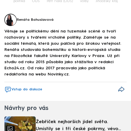
politika
ODS
Petr Fiala (ODS)
volby
Jihočeský kraj
Renáta Bohuslavová
Věnuje se politickému dění na tuzemské scéně a tvoří
rozhovory s tvářemi vrcholné politiky. Zaměřuje se na
sociální témata, která jsou palčivá pro širokou veřejnost.
Renáta studovala bohemistiku a historii-evropská studia
na Filozofické fakultě Univerzity Karlovy v Praze. Už při
studiu od roku 2015 působila jako stážistka v redakci
Echo24.cz. Od roku 2017 pracovala jako politická
redaktorka na webu Novinky.cz.
Vstup do diskuze
Návrhy pro vás
Žebříček nejhorších jídel světa.
Umístily se i tři české pokrmy, vévodí