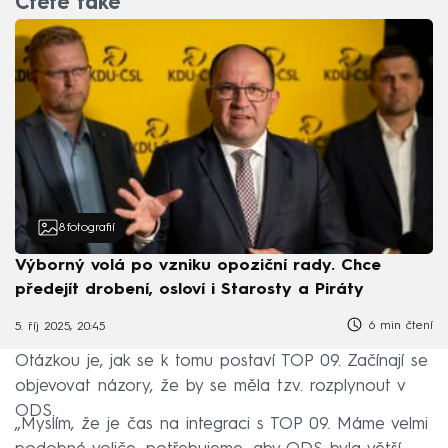
Čtěte také
8
fotografií
Výborný volá po vzniku opoziční rady. Chce
předejít drobení, osloví i Starosty a Piráty
6 min čtení
5. říj 2025, 20:45
Otázkou je, jak se k tomu postaví TOP 09. Začínají se
objevovat názory, že by se měla tzv. rozplynout v
ODS.
„Myslím, že je čas na integraci s TOP 09. Máme velmi