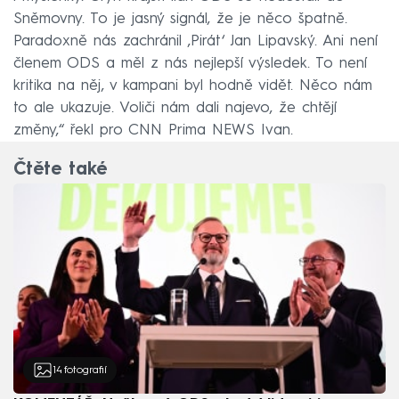
Sněmovny. To je jasný signál, že je něco špatně.
Paradoxně nás zachránil ‚Pirát‘ Jan Lipavský. Ani není
členem ODS a měl z nás nejlepší výsledek. To není
kritika na něj, v kampani byl hodně vidět. Něco nám
to ale ukazuje. Voliči nám dali najevo, že chtějí
změny,“ řekl pro CNN Prima NEWS Ivan.
Čtěte také
14
fotografií