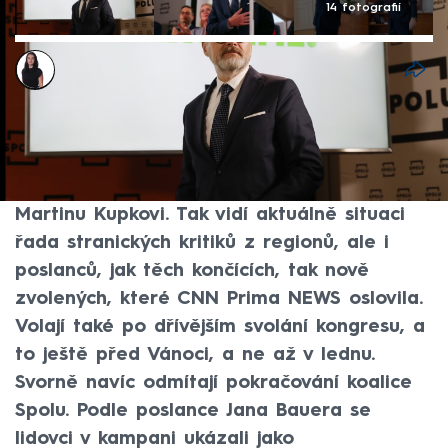
14 fotografií
Renáta Bohuslavová
6. říj 2025, 05:17
Končící premiér, předseda ODS a lídr
koalice Spolu Petr Fiala musí projevit
sebereflexi, skončit a předat štafetu
Martinu Kupkovi. Tak vidí aktuálně situaci
řada stranických kritiků z regionů, ale i
poslanců, jak těch končících, tak nově
zvolených, které CNN Prima NEWS oslovila.
Volají také po dřívějším svolání kongresu, a
to ještě před Vánoci, a ne až v lednu.
Svorně navíc odmítají pokračování koalice
Spolu. Podle poslance Jana Bauera se
lidovci v kampani ukázali jako