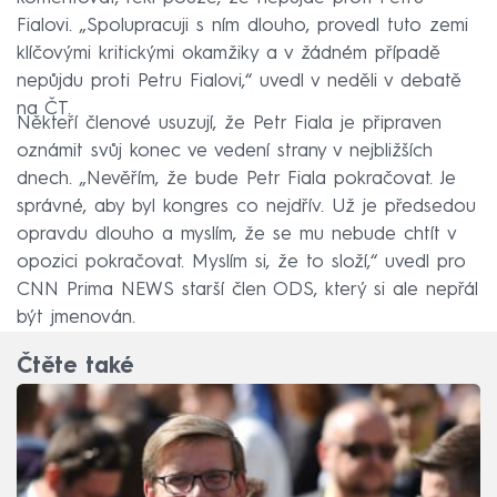
Fialovi. „Spolupracuji s ním dlouho, provedl tuto zemi
klíčovými kritickými okamžiky a v žádném případě
nepůjdu proti Petru Fialovi,“ uvedl v neděli v debatě
na ČT.
Někteří členové usuzují, že Petr Fiala je připraven
oznámit svůj konec ve vedení strany v nejbližších
dnech. „Nevěřím, že bude Petr Fiala pokračovat. Je
správné, aby byl kongres co nejdřív. Už je předsedou
opravdu dlouho a myslím, že se mu nebude chtít v
opozici pokračovat. Myslím si, že to složí,“ uvedl pro
CNN Prima NEWS starší člen ODS, který si ale nepřál
být jmenován.
Čtěte také