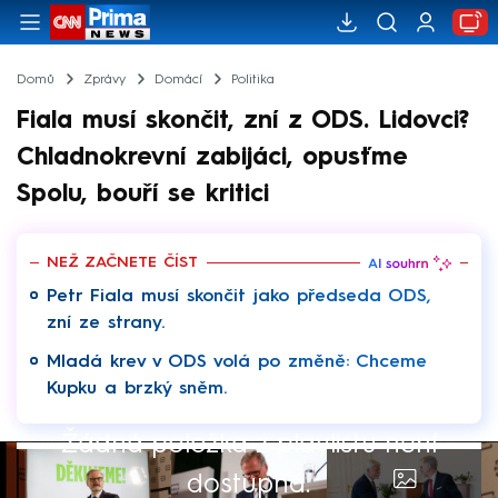
Domů
Zprávy
Domácí
Politika
Fiala musí skončit, zní z ODS. Lidovci?
Chladnokrevní zabijáci, opusťme
Spolu, bouří se kritici
NEŽ ZAČNETE ČÍST
Petr Fiala musí skončit jako předseda ODS,
zní ze strany.
Mladá krev v ODS volá po změně: Chceme
Kupku a brzký sněm.
Žádná položka z playlistu není
dostupná.