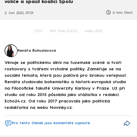
voliče a spasil koalici Spolu
6 min čtení
2. čvn 2021, 07:01
ODS
Petr Fiala (ODS)
volby 2021
Renáta Bohuslavová
Věnuje se politickému dění na tuzemské scéně a tvoří
rozhovory s tvářemi vrcholné politiky. Zaměřuje se na
sociální témata, která jsou palčivá pro širokou veřejnost.
Renáta studovala bohemistiku a historii-evropská studia
na Filozofické fakultě Univerzity Karlovy v Praze. Už při
studiu od roku 2015 působila jako stážistka v redakci
Echo24.cz. Od roku 2017 pracovala jako politická
redaktorka na webu Novinky.cz.
Pro tento článek jsou komentáře vypnuté