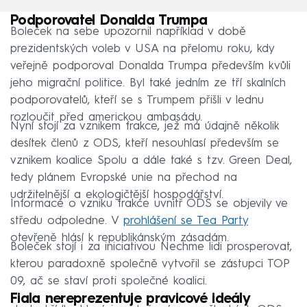
Podporovatel Donalda Trumpa
Boleček na sebe upozornil například v době
prezidentských voleb v USA na přelomu roku, kdy
veřejně podporoval Donalda Trumpa především kvůli
jeho migrační politice. Byl také jedním ze tří skalních
podporovatelů, kteří se s Trumpem přišli v lednu
rozloučit před americkou ambasádu.
Nyní stojí za vznikem frakce, jež má údajně několik
desítek členů z ODS, kteří nesouhlasí především se
vznikem koalice Spolu a dále také s tzv. Green Deal,
tedy plánem Evropské unie na přechod na
udržitelnější a ekologičtější hospodářství.
Informace o vzniku frakce uvnitř ODS se objevily ve
středu odpoledne. V
prohlášení se Tea Party
otevřeně hlásí k republikánským zásadám.
Boleček stojí i za iniciativou Nechme lidi prosperovat,
kterou paradoxně společně vytvořil se zástupci TOP
09, ač se staví proti společné koalici.
Fiala nereprezentuje pravicové ideály