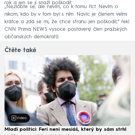
rok a jen se ji snaží poškodit.
„Nezlobte se, ale nevím, co k tomu říct. Nevím o
nikom, kdo by v tom byl s ním. Navíc je členem velmi
krátce a zdá se mi, že chce stranu jen poškodit,“ řekl
CNN Prima NEWS vysoce postavený člen pražských
občanských demokratů.
Čtěte také
Video
Mladí politici: Feri není mesiáš, který by sám strhl