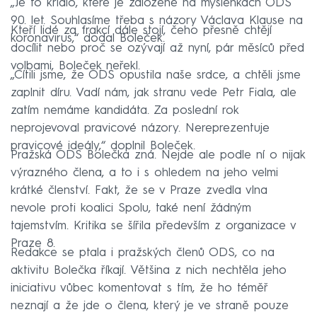
„Je to křídlo, které je založené na myšlenkách ODS
90. let. Souhlasíme třeba s názory Václava Klause na
Kteří lidé za frakcí dále stojí, čeho přesně chtějí
koronavirus,“ dodal Boleček.
docílit nebo proč se ozývají až nyní, pár měsíců před
volbami, Boleček neřekl.
„Cítili jsme, že ODS opustila naše srdce, a chtěli jsme
zaplnit díru. Vadí nám, jak stranu vede Petr Fiala, ale
zatím nemáme kandidáta. Za poslední rok
neprojevoval pravicové názory. Nereprezentuje
pravicové ideály,“ doplnil Boleček.
Pražská ODS Bolečka zná. Nejde ale podle ní o nijak
výrazného člena, a to i s ohledem na jeho velmi
krátké členství. Fakt, že se v Praze zvedla vlna
nevole proti koalici Spolu, také není žádným
tajemstvím. Kritika se šířila především z organizace v
Praze 8.
Redakce se ptala i pražských členů ODS, co na
aktivitu Bolečka říkají. Většina z nich nechtěla jeho
iniciativu vůbec komentovat s tím, že ho téměř
neznají a že jde o člena, který je ve straně pouze