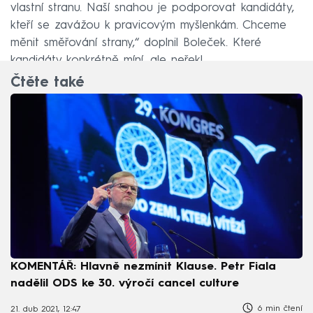
vlastní stranu. Naší snahou je podporovat kandidáty,
kteří se zavážou k pravicovým myšlenkám. Chceme
měnit směřování strany,“ doplnil Boleček. Které
kandidáty konkrétně míní, ale neřekl.
Čtěte také
KOMENTÁŘ: Hlavně nezmínit Klause. Petr Fiala
nadělil ODS ke 30. výročí cancel culture
6 min čtení
21. dub 2021, 12:47