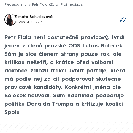
Předseda strany Petr Fiala
Zdroj: Profimedia.cz
Renáta Bohuslavová
2. čvn 2021, 22:31
Petr Fiala není dostatečně pravicový, tvrdí
jeden z členů pražské ODS Luboš Boleček.
Sám je sice členem strany pouze rok, ale
kritikou nešetří, a krátce před volbami
dokonce založil frakci uvnitř partaje, která
má podle něj za cíl podporovat skutečně
pravicové kandidáty. Konkrétní jména ale
Boleček neuvedl. Sám například podporuje
politiku Donalda Trumpa a kritizuje koalici
Spolu.