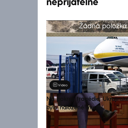
nepřijatelné
Žádná položka z
Výběr redakce
Video
Na pokraji tragédie: Ukrajinsk
bylo naložené municí