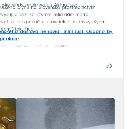
venské vlády podle
webu Aktuality.sk
.
ruského plynu na Slovensko prostřednictvím
yšují a blíží se čtyřem miliardám metrů
ovat za bezpečné a pravidelné dodávky plynu,
am,“ řekl Fico.
enského doslova nenávidí, míní Just. Osobně by
pitulace
iled to fetch
utin
Slovensko
Ukrajina
politika