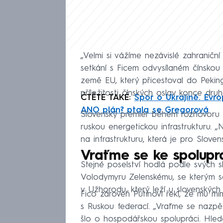
„Velmi si vážíme nezávislé zahraniční 
setkání s Ficem odvysílaném čínskou t
země EU, který přicestoval do Peking
příležitosti čínských oslav konce dru
ČTĚTE TAKÉ:
Spor o Ukrajině. Evr
ANO plán? ptala se Gregorová
Slovenský premiér během rozhovoru s
ruskou energetickou infrastrukturu.
na infrastrukturu, která je pro Sloven
Vraťme se ke spoluprá
Stejné poselství hodlá podle svých s
Volodymyru Zelenskému, se kterým 
v Užhorodu, který leží u slovenských 
Fico zároveň Putinovi řekl, že mu m
s Ruskou federací. „Vraťme se nazp
šlo o hospodářskou spolupráci. Hle