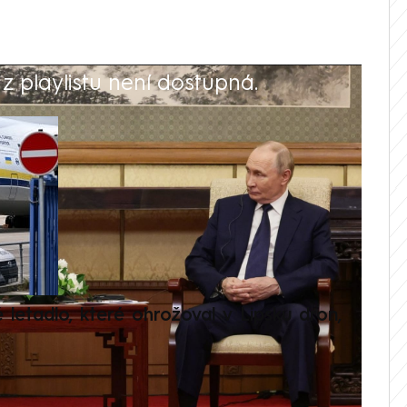
 playlistu není dostupná.
V
é letadlo, které ohrožoval v Lipsku dron,
Přilá
polit