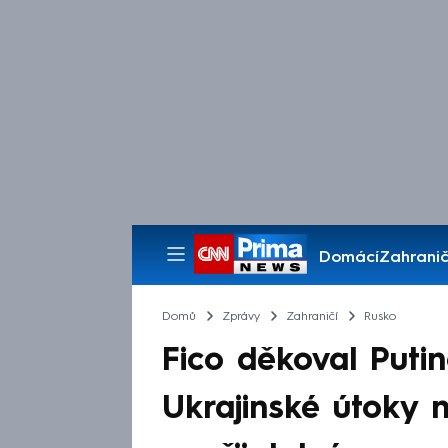
Domácí
Zahranič
Pořady
Domů
Zprávy
Zahraničí
Rusko
Fico děkoval Putin
Ukrajinské útoky n