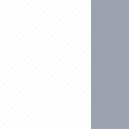
ideo
kat migranty do Česka? Sami by odešli, tvrdí exp
ické sebevraždě