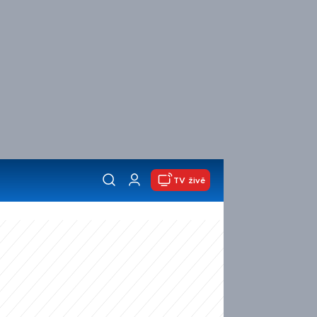
TV živě