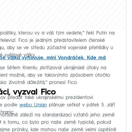
politiky, kterou vy a váš tým vedete,“ řekl Putin na
elevizí. Fico je jediným představitelem členské
u, aby se ve středu zúčastnil vojenské přehlídky u
hé světové války.
opě válka vyhovuje, míní Vondráček. Kde má
e šéfem Kremlu zkritizoval ukrajinské útoky na
 „Není možné, aby se takovýmto způsobem útočilo
sko životně důležitá,“ pronesl Fico.
ci, vyzval Fico
lov předat také ukrajinskému prezidentovi
se podle
webu Unian
plánuje setkat v pátek 5. září
hranic.
imořádně záleží na standardizaci vztahů jeho země
ět k tomu, co bylo pro naše země typické, pokud
dejme průniky, kde mohou naše země velmi úspěšně