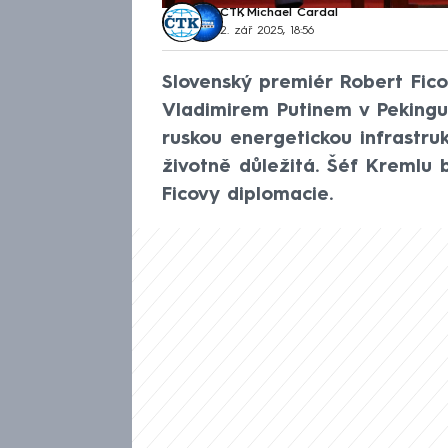
ČTK
,
Michael Cardal
2. zář 2025, 18:56
Slovenský premiér Robert Fic
Vladimirem Putinem v Pekingu 
ruskou energetickou infrastruk
životně důležitá. Šéf Kremlu 
Ficovy diplomacie.