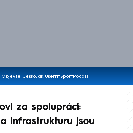
í
Objevte Česko
Jak ušetřit
Sport
Počasí
ovi za spolupráci:
a infrastrukturu jsou