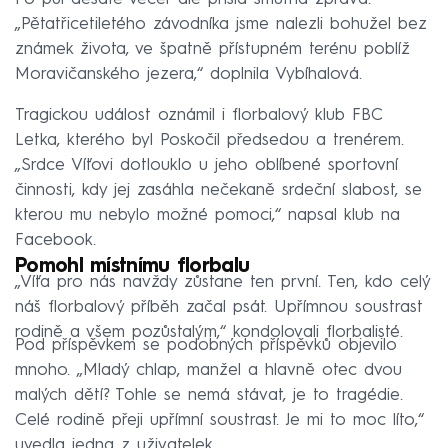
„Pětatřicetiletého závodníka jsme nalezli bohužel bez
známek života, ve špatně přístupném terénu poblíž
Moravičanského jezera,“ doplnila Vybíhalová.
Tragickou událost oznámil i florbalový klub FBC
Letka, kterého byl Poskočil předsedou a trenérem.
„Srdce Víťovi dotlouklo u jeho oblíbené sportovní
činnosti, kdy jej zasáhla nečekaně srdeční slabost, se
kterou mu nebylo možné pomoci,“ napsal klub na
Facebook.
Pomohl místnímu florbalu
„Víťa pro nás navždy zůstane ten první. Ten, kdo celý
náš florbalový příběh začal psát. Upřímnou soustrast
rodině a všem pozůstalým,“ kondolovali florbalisté.
Pod příspěvkem se podobných příspěvků objevilo
mnoho. „Mladý chlap, manžel a hlavně otec dvou
malých dětí? Tohle se nemá stávat, je to tragédie.
Celé rodině přeji upřímní soustrast. Je mi to moc líto,“
uvedla jedna z uživatelek.