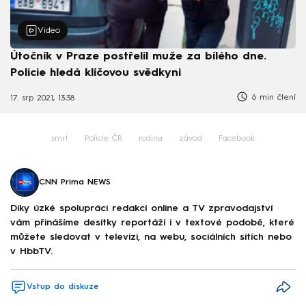
Video
Útočník v Praze postřelil muže za bílého dne.
Policie hledá klíčovou svědkyni
6 min čtení
17. srp 2021, 13:38
smrt
Policie ČR
rodina
závod
Facebook
CNN Prima NEWS
Díky úzké spolupráci redakcí online a TV zpravodajství
vám přinášíme desítky reportáží i v textové podobě, které
můžete sledovat v televizi, na webu, sociálních sítích nebo
v HbbTV.
Vstup do diskuze