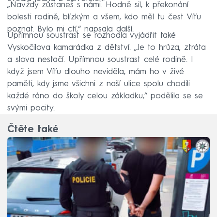
„Navždy zůstaneš s námi. Hodně sil, k překonání
bolesti rodině, blízkým a všem, kdo měl tu čest Víťu
poznat. Bylo mi ctí,“ napsala další.
Upřímnou soustrast se rozhodla vyjádřit také
Vyskočilova kamarádka z dětství. „Je to hrůza, ztráta
a slova nestačí. Upřímnou soustrast celé rodině. I
když jsem Víťu dlouho neviděla, mám ho v živé
paměti, kdy jsme všichni z naší ulice spolu chodili
každé ráno do školy celou základku,“ podělila se se
svými pocity.
Čtěte také