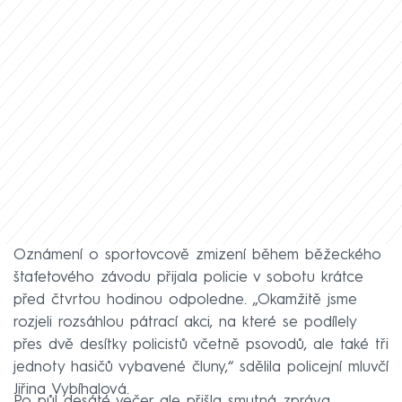
Oznámení o sportovcově zmizení během běžeckého
štafetového závodu přijala policie v sobotu krátce
před čtvrtou hodinou odpoledne. „Okamžitě jsme
rozjeli rozsáhlou pátrací akci, na které se podílely
přes dvě desítky policistů včetně psovodů, ale také tři
jednoty hasičů vybavené čluny,“ sdělila policejní mluvčí
Jiřina Vybíhalová.
Po půl desáté večer ale přišla smutná zpráva.