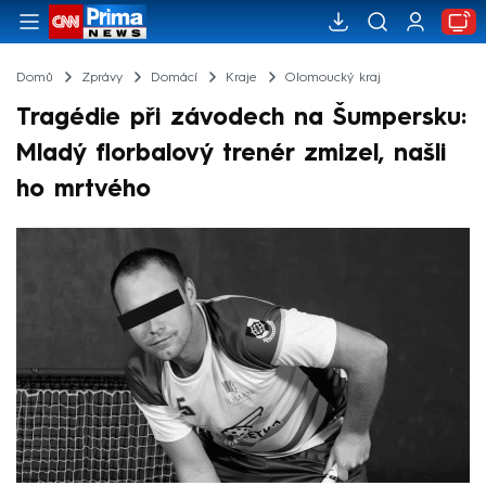
Domů
Zprávy
Domácí
Kraje
Olomoucký kraj
Tragédie při závodech na Šumpersku:
Mladý florbalový trenér zmizel, našli
ho mrtvého