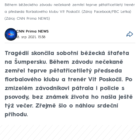
Během běžeckého závodu nečekaně zemřel teprve pětatřicetiletý trenér
a předseda florbalového klubu Vít Poskočil. (Zdroj: Facebook/FBC Letka)
Zdroj: CNN Prima NEWS
CNN Prima NEWS
18. srp 2021, 15:38
Tragédií skončila sobotní běžecká štafeta
na Šumpersku. Během závodu nečekaně
zemřel teprve pětatřicetiletý předseda
florbalového klubu a trenér Vít Poskočil. Po
zmizelém závodníkovi pátrala i policie s
psovody, bez známek života ho našla ještě
týž večer. Zřejmě šlo o náhlou srdeční
příhodu.