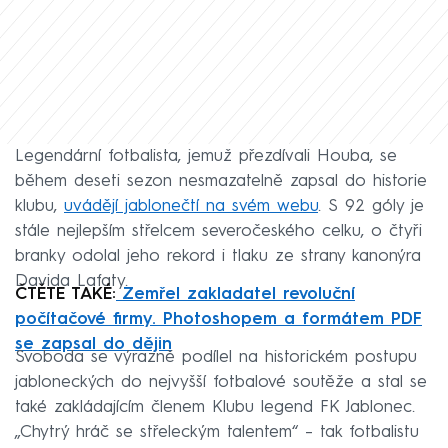
Legendární fotbalista, jemuž přezdívali Houba, se
během deseti sezon nesmazatelně zapsal do historie
klubu,
uvádějí jablonečtí na svém webu
. S 92 góly je
stále nejlepším střelcem severočeského celku, o čtyři
branky odolal jeho rekord i tlaku ze strany kanonýra
Davida Lafaty.
ČTĚTE TAKÉ:
Zemřel zakladatel revoluční
počítačové firmy. Photoshopem a formátem PDF
se zapsal do dějin
Svoboda se výrazně podílel na historickém postupu
jabloneckých do nejvyšší fotbalové soutěže a stal se
také zakládajícím členem Klubu legend FK Jablonec.
„Chytrý hráč se střeleckým talentem“ – tak fotbalistu