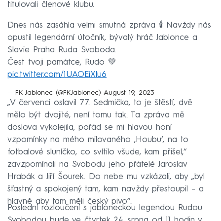
titulovali členové klubu.
Dnes nás zasáhla velmi smutná zpráva 🕯️ Navždy nás
opustil legendární útočník, bývalý hráč Jablonce a
Slavie Praha Ruda Svoboda.
Čest tvoji památce, Rudo 💚
pic.twitter.com/1UAOEiXlu6
— FK Jablonec (@FKJablonec)
August 19, 2023
„V červenci oslavil 77. Sedmička, to je štěstí, dvě
mělo být dvojité, není tomu tak. Ta zpráva mě
doslova vykolejila, pořád se mi hlavou honí
vzpomínky na mého milovaného ‚Houbu‘, na to
fotbalové sluníčko, co svítilo všude, kam přišel,“
zavzpomínali na Svobodu jeho přátelé Jaroslav
Hrabák a Jiří Šourek. Do nebe mu vzkázali, aby „byl
šťastný a spokojený tam, kam navždy přestoupil – a
hlavně aby tam měli český pivo“.
Poslední rozloučení s jabloneckou legendou Rudou
Svobodou bude ve čtvrtek 24. srpna od 11 hodin v