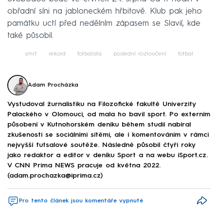
obřadní síni na jabloneckém hřbitově. Klub pak jeho
památku uctí před nedělním zápasem se Slavií, kde
také působil.
smrt
rekord
fotbalista
poslední rozloučení
fotbal
Adam Procházka
Vystudoval žurnalistiku na Filozofické fakultě Univerzity
Palackého v Olomouci, od mala ho bavil sport. Po externím
působení v Kutnohorském deníku během studií nabíral
zkušenosti se sociálními sítěmi, ale i komentováním v rámci
nejvyšší futsalové soutěže. Následně působil čtyři roky
jako redaktor a editor v deníku Sport a na webu iSport.cz.
V CNN Prima NEWS pracuje od května 2022.
(adam.prochazka@iprima.cz)
Pro tento článek jsou komentáře vypnuté